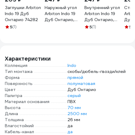
Заглушки Arbiton
Наружный угол
Внутренний угол
Стык
Indo 19 Дуб
Arbiton Indo 19
Arbiton Indo 19
Arbit
Онтарио 74282
Дуб Онтарио,
Дуб Онтарио,
Дуб 
упаковка 2 шт.
упаковка 2 шт.
упак
5
(1)
5
(1)
5
(1
74281
74296
742
Характеристики
Коллекция
Indo
Тип монтажа
скобы/дюбель-гвозди/клей
Форма
прямой
Поверхность
полуматовая
Цвет
Дуб Онтарио
Палитра
серый
Материал основания
ПВХ
Высота
70 мм
Длина
2500 мм
Толщина
26 мм
Влагостойкий
да
Кабель-канал
да