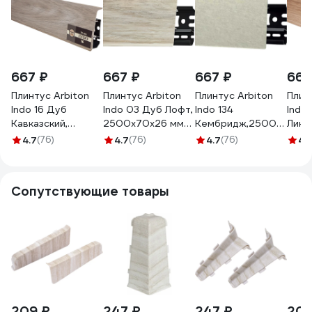
667 ₽
667 ₽
667 ₽
667
Плинтус Arbiton
Плинтус Arbiton
Плинтус Arbiton
Плин
Indo 16 Дуб
Indo 03 Дуб Лофт,
Indo 134
Indo
Кавказский,
2500x70x26 мм
Кембридж,2500x70x2
Линг
2500x70x26 мм
105254
мм 203390
2500
4.7
(76)
4.7
(76)
4.7
(76)
4.
61588
6160
Сопутствующие товары
209 ₽
247 ₽
247 ₽
209