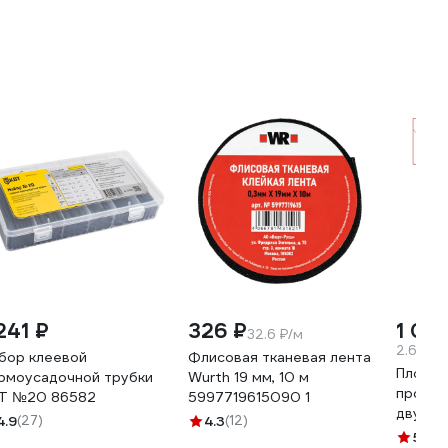
241 ₽
326 ₽
1 05
32.6 ₽/м
2.63 ₽/
бор клеевой
Флисовая тканевая лента
Пломби
рмоусадочной трубки
Wurth 19 мм, 10 м
прово
Т №20 86582
5997719615090 1
двужил
4.9
(27)
4.3
(12)
нержав
5
(1)