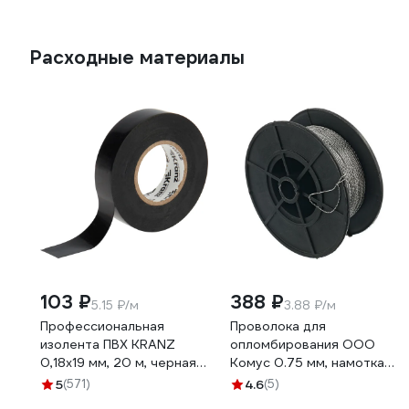
Расходные материалы
103 ₽
388 ₽
5.15 ₽/м
3.88 ₽/м
Профессиональная
Проволока для
изолента ПВХ KRANZ
опломбирования ООО
0,18х19 мм, 20 м, черная
Комус 0.75 мм, намотка
KR-09-2806
100 м 1348433
5
(571)
4.6
(5)