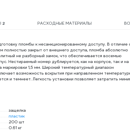
Ы
2
РАСХОДНЫЕ МАТЕРИАЛЫ
В
готовку пломбы к несанкционированному доступу. В отличие 
зм полностью закрыт от внешнего доступа, пломба абсолютно
олитный не разборный замок, что обеспечивается восемью
ус. Нестираемый номер дублируется, как на корпусе, так и на
а маркировки 1,5 мм. Широкий температурный диапазон
исключает возможность вскрытия при направленном температу
тся и темнеет. Легкость установки позволяет затратить мин
защелка
пластик
200 шт
0.61 кг