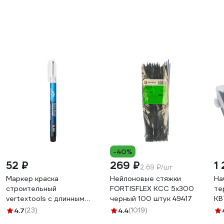
-40%
52 ₽
269 ₽
1 
2.69 ₽/шт
Маркер краска
Нейлоновые стяжки
На
строительный
FORTISFLEX КСС 5х300
те
vertextools с длинным
черный 100 штук 49417
КВ
наконечником, черный
4.7
(23)
4.4
(1019)
0021-02