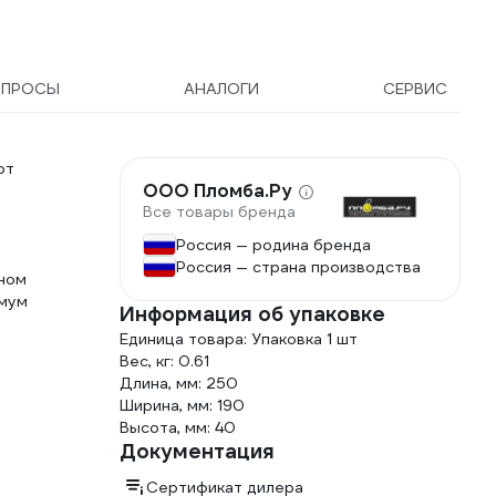
0,75 м
60028
ОПРОСЫ
АНАЛОГИ
СЕРВИС
от
ООО Пломба.Ру
Все товары бренда
Россия — родина бренда
Россия — страна производства
рном
имум
Информация об упаковке
Единица товара: Упаковка 1 шт
Вес, кг: 0.61
Длина, мм: 250
Ширина, мм: 190
Высота, мм: 40
Документация
Сертификат дилера