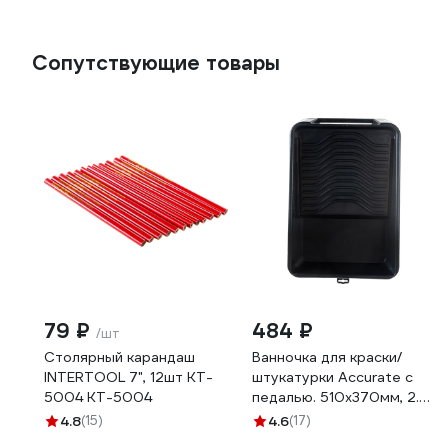
Сопутствующие товары
79 ₽
484 ₽
/шт
Столярный карандаш
Ванночка для краски/
INTERTOOL 7", 12шт KT-
штукатурки Accurate с
5004 KT-5004
педалью. 510х370мм, 2.5л
Ван 51*37
4.8
(15)
4.6
(17)