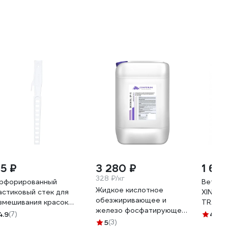
25 ₽
3 280 ₽
1 65
328 ₽/кг
рфорированный
Ветош
Жидкое кислотное
астиковый стек для
XINMA
обезжиривающее и
змешивания красок
TRADE 
железо фосфатирующее
KOR 33 см 1391
цветно
4.9
(7)
4.3
(3
средство КОНФЕРУМ
5
(3)
брикет