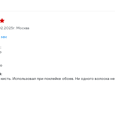
02.2025
г. Москва
 мм
:
о
но
:
кисть. Использовал при поклейке обоев. Ни одного волоска н