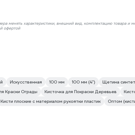
лера менять характеристики, внешний вид, комплектацию товара и м
ой офертой
ой
Искусственная
100 мм
100 мм (4")
Щетина синтет
ля Краски Ограды
Кисточка для Покраски Деревьев
Кист
Кисти плоские с материалом рукоятки пластик
Оптом (кист