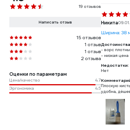
19 отзывов
Написать отзыв
Никита
09.01
Ширина: 38 
15 отзывов
1 отзыв
Достоинства
- ворс плотны
1 отзыв
- низкая цена
2 отзыва
Недостатки:
Нет
Оценки по параметрам
Цена/качество
4.7
Комментарий
Плоскую кисть
Эргономика
4.5
удобна, дёшев