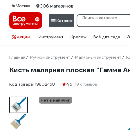
306 магазинов
Москва
Каталог
Акции
Инструмент
Крепеж
Всё для сада
Э
Главная
Ручной инструмент
Малярный инструмент
К
/
/
/
Кисть малярная плоская "Гамма Ак
Код товара:
19802458
4.5
(19 отзывов)
Нет в наличии