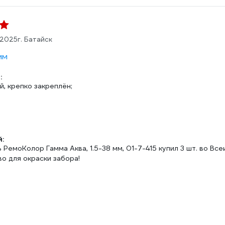
.2025
г. Батайск
мм
:
й, крепко закреплён;
:
 РемоКолор Гамма Аква, 1.5-38 мм, 01-7-415 купил 3 шт. во Вс
о для окраски забора!