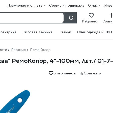
Получение и оплата
Сервис и поддержка
О нас
Инве
Избранное
лектрика
Силовая техника
Станки
Спецодежда и СИЗ
исти
Плоские
РемоКолор
/
/
ва" РемоКолор, 4"-100мм, /шт./ 01-7
В избранное
Сравнить