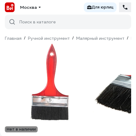
Москва
Для юрлиц
Поиск в каталоге
Главная
/
Ручной инструмент
/
Малярный инструмент
/
Ки
Нет в наличии