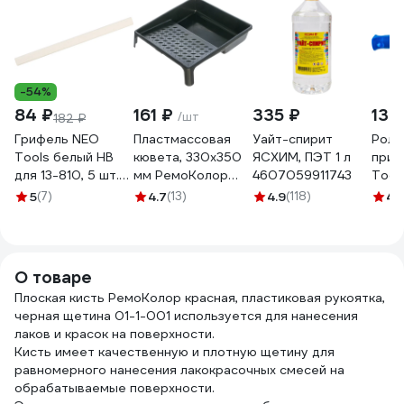
-54%
84 ₽
161 ₽
335 ₽
139
/шт
182 ₽
Грифель NEO
Пластмассовая
Уайт-спирит
Роли
Tools белый HB
кювета, 330x350
ЯСХИМ, ПЭТ 1 л
прик
для 13-810, 5 шт.
мм РемоКолор
4607059911743
Tool
13-820
08-1-001
900
5
(7)
4.7
(13)
4.9
(118)
4.
О товаре
Плоская кисть РемоКолор красная, пластиковая рукоятка,
черная щетина 01-1-001 используется для нанесения
лаков и красок на поверхности.
Кисть имеет качественную и плотную щетину для
равномерного нанесения лакокрасочных смесей на
обрабатываемые поверхности.