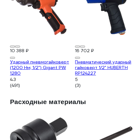
10 388 ₽
16 702 ₽
Ударный пневмогайковерт
Пневматический ударный
(1200 Нм; 1/2") Gigant PW
гайковерт 1/2" HUBERTH
1280
RP124227
4.3
5
(491)
(3)
Расходные материалы