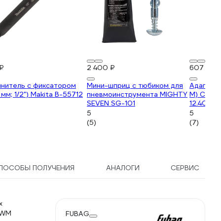
₽
2 400 ₽
607 ₽
инитель с фиксатором
Мини-шприц с тюбиком для
Адаптер 
 мм; 1/2") Makita B-55712
пневмоинструмента MIGHTY
M) Стан
SEVEN SG-101
12.40.34
5
5
(5)
(7)
ПОСОБЫ ПОЛУЧЕНИЯ
АНАЛОГИ
СЕРВИС
х
IWM
FUBAG