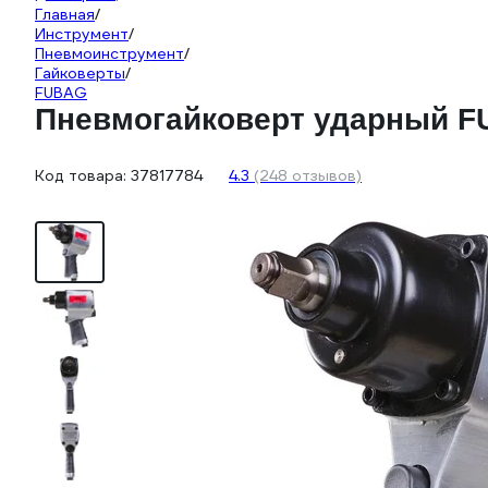
Главная
/
Инструмент
/
Пневмоинструмент
/
Гайковерты
/
FUBAG
Пневмогайковерт ударный FUB
Код товара:
37817784
4.3
(248 отзывов)