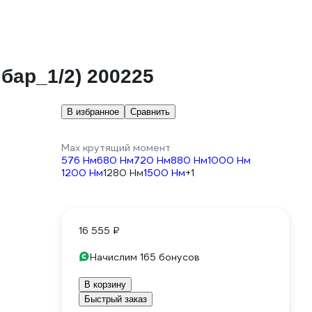
бар_1/2) 200225
В избранное
Сравнить
Max крутящий момент
576 Нм
680 Нм
720 Нм
880 Нм
1000 Нм
1200 Нм
1280 Нм
1500 Нм
+1
16 555 ₽
Начислим 165 бонусов
В корзину
Быстрый заказ