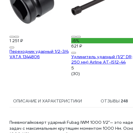
1 251 ₽
-6%
621 ₽
Переходник ударный 1/2-3/4
VATA 1344806
Удлинитель ударный (1/2" DR;
250 мм) Airline AT-IS12-44
5
(30)
ОПИСАНИЕ И ХАРАКТЕРИСТИКИ
ОТЗЫВЫ
248
Пневмогайковерт ударный Fubag IWM 1000 1/2"— это над
задач с максимальным крутящим моментом 1000 Нм. Осн