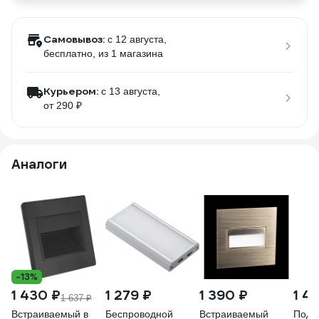
Самовывоз:
c 12 августа,
бесплатно
, из 1 магазина
Курьером:
c 13 августа,
от 290 ₽
Аналоги
-13%
1 430 ₽
1 279 ₽
1 390 ₽
1 4
1 637 ₽
Встраиваемый в
Беспроводной
Встраиваемый
Подс