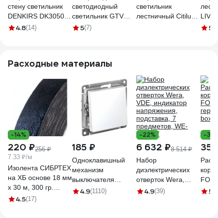
стену светильник
светодиодный
светильник
лест
DENKIRS DK3050-
светильник GTV
лестничный Citilux
LIVO
BK
coma ir (зарадка
Скалли LED бронза
черн
4.8
5
5
(14)
(7)
(1
через usb-порт),
CLD007K3
VL-C
провод usb, белый
LD-IRUSB-53
Расходные материалы
-14%
-22%
-38
220 ₽
185 ₽
6 632 ₽
355
256 ₽
8 514 ₽
7.33 ₽/м
Одноклавишный
Набор
Расп
Изолента СИБРТЕХ
механизм
диэлектрических
коро
на ХБ основе 18 мм
выключателя
отверток Wera,
FORT
х 30 м, 300 гр.
Systeme Electric
VDE, индикатор
герм
4.9
4.9
5
(1110)
(39)
(4
88762
4.5
(17)
ATLAS DESIGN сх.1
напряжения,
box s
10АХ белый
подставка, 7