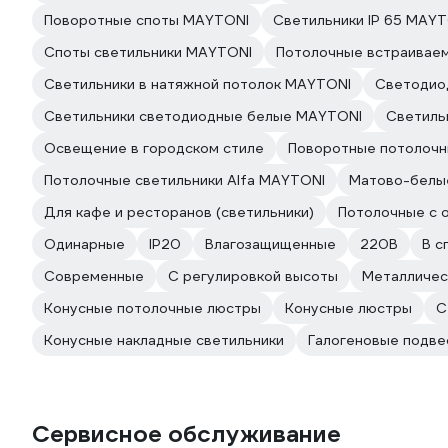
Поворотные споты MAYTONI
Светильники IP 65 MAY
Споты светильники MAYTONI
Потолочные встраивае
Светильники в натяжной потолок MAYTONI
Светодио
Светильники светодиодные белые MAYTONI
Светиль
Освещение в городском стиле
Поворотные потолочн
Потолочные светильники Alfa MAYTONI
Матово-белы
Для кафе и ресторанов (светильники)
Потолочные с 
Одинарные
IP20
Влагозащищенные
220В
В с
Современные
С регулировкой высоты
Металличес
Конусные потолочные люстры
Конусные люстры
С
Конусные накладные светильники
Галогеновые подве
Сервисное обслуживание