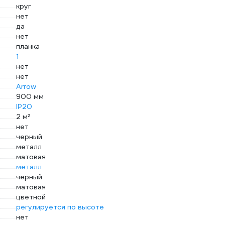
круг
нет
да
нет
планка
1
нет
нет
Arrow
900 мм
IP20
2 м²
нет
черный
металл
матовая
металл
черный
матовая
цветной
регулируется по высоте
нет