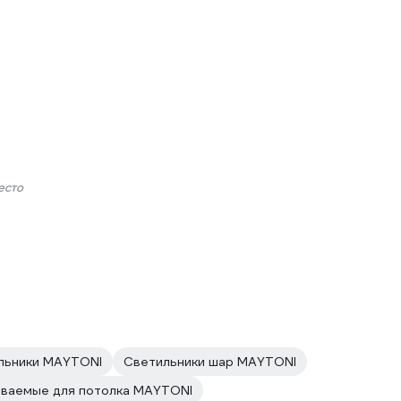
есто
льники MAYTONI
Светильники шар MAYTONI
иваемые для потолка MAYTONI