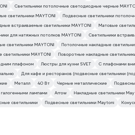
TONI
Светильники потолочные светодиодные черные MAYTO
мые светильники MAYTONI
Подвесные светильники потолоч
дные встраиваемые светильники MAYTONI
Матовые светил
ники для натяжных потолков MAYTONI
Светильники встраи
ые светильники MAYTONI
Потолочные накладные светильн
е светильники MAYTONI
Поворотные накладные светильник
одним плафоном
Люстры для кухни SVET
С плафонами вни
пальню
Для кафе и ресторанов (подвесные светильники (по
кие
Металл
40 Вт
Черные металлические
Подвесн
 галогенными лампами
Arrow
Накладные светильники May
сные светильники
Подвесные светильники Maytoni
Конус