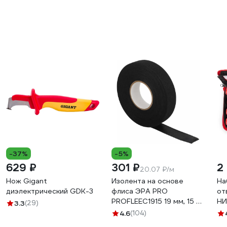
-37%
-5%
629 ₽
301 ₽
2 
20.07 ₽/м
Нож Gigant
Изолента на основе
На
диэлектрический GDK-3
флиса ЭРА PRO
от
PROFLEEC1915 19 мм, 15 м,
НИ
3.3
(29)
0,3 мм, черная Б0057181
4.6
(104)