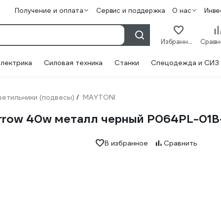
Получение и оплата
Сервис и поддержка
О нас
Инве
Избранное
лектрика
Силовая техника
Станки
Спецодежда и СИЗ
ветильники (подвесы)
MAYTONI
/
rrow 40w металл черный P064PL-01B
В избранное
Сравнить