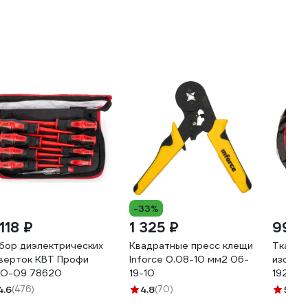
-33%
118 ₽
1 325 ₽
998 
бор диэлектрических
Квадратные пресс клещи
Тканев
верток КВТ Профи
Inforce 0.08-10 мм2 06-
изолент
О-09 78620
19-10
1925 fa
толщин
4.6
(476)
4.8
(70)
5
(8)
20008