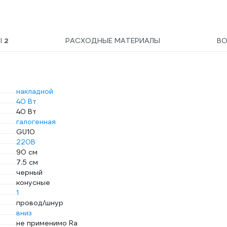
Ы
2
РАСХОДНЫЕ МАТЕРИАЛЫ
В
накладной
40 Вт
40 Вт
галогенная
GU10
220В
90 см
7.5 см
черный
конусные
1
провод/шнур
вниз
не применимо Ra