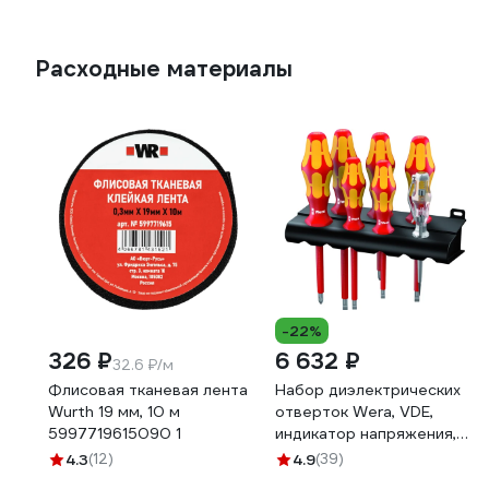
Расходные материалы
-22%
326 ₽
6 632 ₽
32.6 ₽/м
Флисовая тканевая лента
Набор диэлектрических
Wurth 19 мм, 10 м
отверток Wera, VDE,
5997719615090 1
индикатор напряжения,
подставка, 7 предметов,
4.3
(12)
4.9
(39)
WE-006147