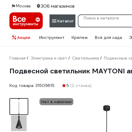
306 магазинов
Москва
Каталог
Акции
Инструмент
Крепеж
Всё для сада
Э
Главная
Электрика и свет
Светильники
Подвесные с
/
/
/
Подвесной светильник MAYTONI a
Код товара:
31509615
5
(2 отзыва)
Нет в наличии