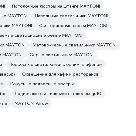
NI
Потолочные люстры на штанге MAYTONI
ные MAYTONI
Напольные светильники MAYTONI
ьники MAYTONI
Светодиодные споты MAYTONI
ваемые светодиодные белые MAYTONI
ики MAYTONI
Матово-черные светильники MAYTONI
и MAYTONI
Серые светильники MAYTONI
з
Подвесные светильники с одним плафоном
двесы))
Освещение для кафе и ресторанов
ые
Конусные подвесные люстры
toni
Подвесные светильники с цоколем gu10
ные
MAYTONI Arrow