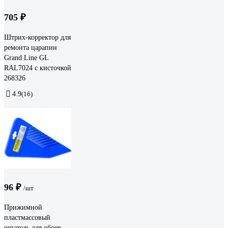
705 ₽
Штрих-корректор для
ремонта царапин
Grand Line GL
RAL7024 с кисточкой
268326
4.9
(16)
96 ₽
/шт
Прижимной
пластмассовый
шпатель для обоев