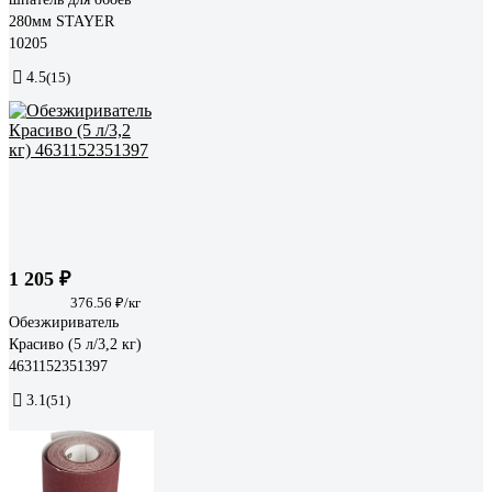
280мм STAYER
10205
4.5
(15)
1 205 ₽
376.56 ₽/кг
Обезжириватель
Красиво (5 л/3,2 кг)
4631152351397
3.1
(51)