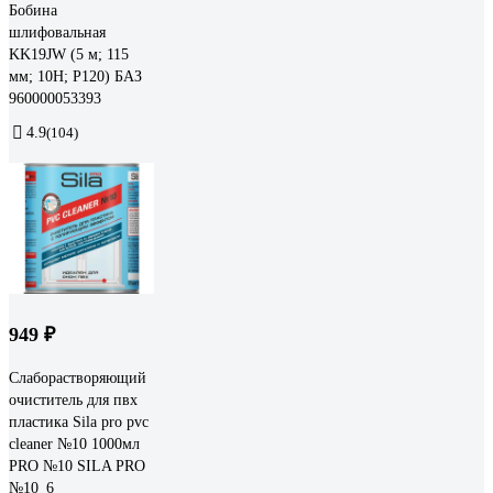
Бобина
шлифовальная
KK19JW (5 м; 115
мм; 10H; P120) БАЗ
960000053393
4.9
(104)
949 ₽
Слаборастворяющий
очиститель для пвх
пластика Sila pro pvc
cleaner №10 1000мл
PRO №10 SILA PRO
№10_6