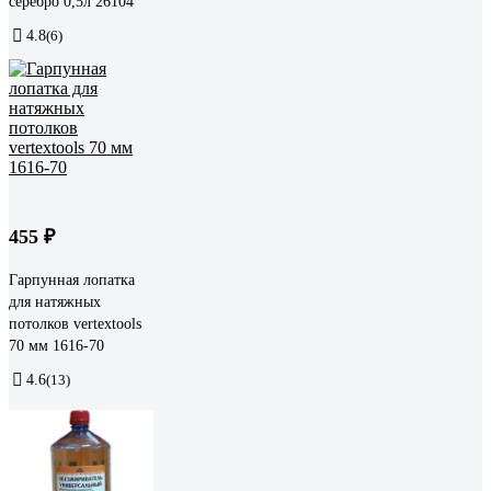
серебро 0,5л 26104
4.8
(6)
455 ₽
Гарпунная лопатка
для натяжных
потолков vertextools
70 мм 1616-70
4.6
(13)