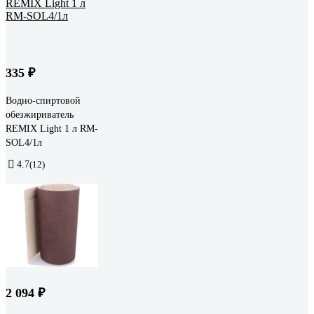
335 ₽
Водно-спиртовой
обезжириватель
REMIX Light 1 л RM-
SOL4/1л
4.7
(12)
2 094 ₽