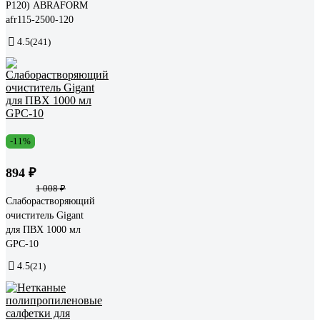
P120) ABRAFORM
afr115-2500-120
4.5
(241)
-11%
894 ₽
1 008 ₽
Слаборастворяющий
очиститель Gigant
для ПВХ 1000 мл
GPC-10
4.5
(21)