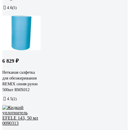
4.6
(5)
6 829 ₽
Нетканая салфетка
для обезжиривания
REMIX синяя рулон
500шт RMX012
4.5
(2)