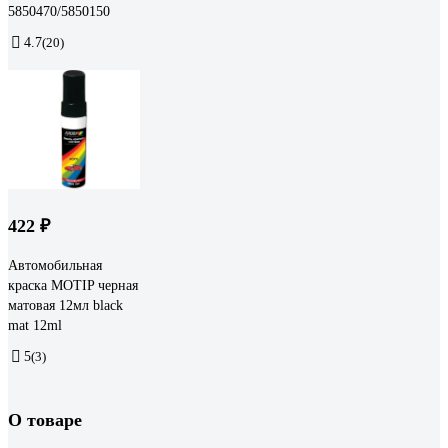
5850470/5850150
4.7
(20)
422 ₽
Автомобильная
краска MOTIP черная
матовая 12мл black
mat 12ml
5
(3)
О товаре