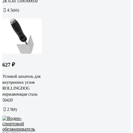
2К 0,4л 5100300050
4.5
(60)
627 ₽
Угловой шпатель для
внутренних углов
ROLLINGDOG
нержавеющая сталь
50420
2.9
(8)