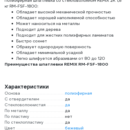
Полиэфирная шпатлевка со стекловолокном REMIX 2К 1,8
кг RM-FSF-1800:
Обладает высокой механической прочностью
Обладает хорошей наполняемой способностью
Может наноситься на металлы
Подходит для дерева
Подходит для жестких полиэфирных ламинатов
Быстро сохнет
Образует однородную поверхность
Обладает минимальной усадкой
Легко шлифуется абразивами от 80 до 120
Преимущества шпатлевки REMIX RM-FSF-1800
Характеристики
Основа
полиэфирная
С отвердителем
да
Стекловолокнистая
да
По металлу
да
По пластику
нет
По стеклопластику
да
Цвет
бежевый