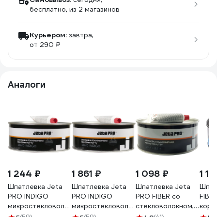
бесплатно
, из 2 магазинов
Курьером:
завтра,
от 290 ₽
Аналоги
1 244 ₽
1 861 ₽
1 098 ₽
1 15
Шпатлевка Jeta
Шпатлевка Jeta
Шпатлевка Jeta
Шпат
PRO INDIGO
PRO INDIGO
PRO FIBER со
FIBE
микростекловолокно,
микростекловолокно,
стекловолокном, 1
коро
1 кг 55410/1
1.8 кг 55410/1,8
кг 5546/1
стек