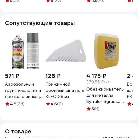
5
(59)
5
(59)
4.8
(41)
5
(
кг X
Сопутствующие товары
571 ₽
126 ₽
4 175 ₽
2 4
379.55 ₽/кг
Аэрозольный
Прижимной
Боби
Обезжириватель
грунт кислотный
обойный шпатель
шлиф
для металла
протравливающий
KLEO 28см
KK19J
Syntilor Sgrassa
Mobicar 1К, 520
мм; 
4.5
(29)
4.6
(11)
4.
Metallo 11кг 1229
мл, жёлто-
5
(8)
960
зелёный 0534-00
MC
О товаре