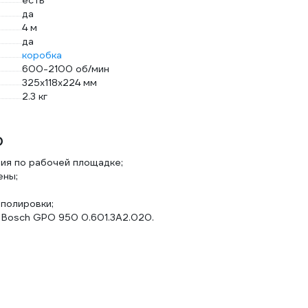
есть
да
4 м
да
коробка
600-2100 об/мин
325х118х224 мм
2.3 кг
0
ия по рабочей площадке;
ены;
полировки;
 Bosch GPO 950 0.601.3A2.020.