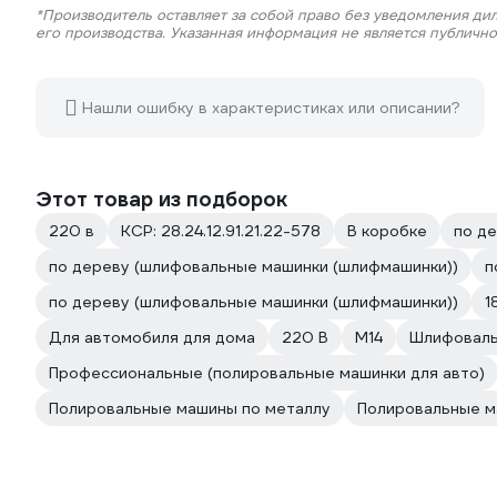
*Производитель оставляет за собой право без уведомления ди
его производства. Указанная информация не является публичн
Нашли ошибку в характеристиках или описании?
Этот товар из подборок
220 в
КСР: 28.24.12.91.21.22-578
В коробке
по д
по дереву (шлифовальные машинки (шлифмашинки))
п
по дереву (шлифовальные машинки (шлифмашинки))
1
Для автомобиля для дома
220 В
М14
Шлифоваль
Профессиональные (полировальные машинки для авто)
Полировальные машины по металлу
Полировальные м