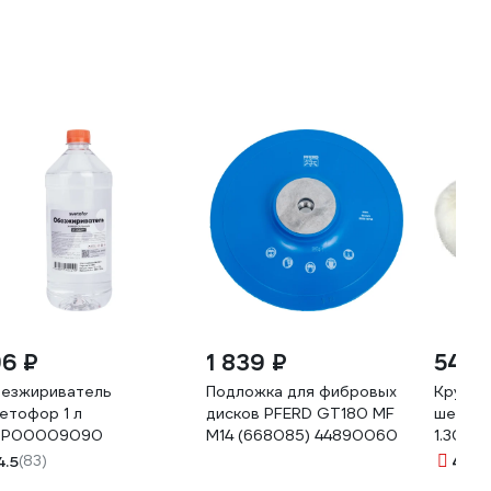
96 ₽
1 839 ₽
541 
езжириватель
Подложка для фибровых
Круг п
етофор 1 л
дисков PFERD GT180 MF
шерсти
ОР00009090
M14 (668085) 44890060
1.3013.
4.5
(83)
4.5
(2