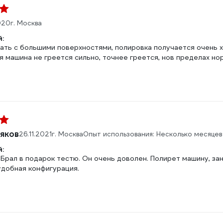
020
г. Москва
:
ать с большими поверхностями, полировка получается очень х
 машина не греется сильно, точнее греется, нов пределах но
яков
26.11.2021
г. Москва
Опыт использования: Несколько месяцев
:
Брал в подарок тестю. Он очень доволен. Полирет машину, за
удобная конфигурация.