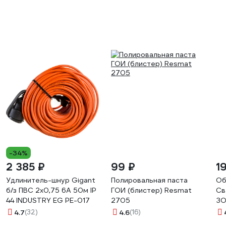
-34%
2 385 ₽
99 ₽
1
Удлинитель-шнур Gigant
Полировальная паста
Об
б/з ПВС 2х0,75 6A 50м IP
ГОИ (блистер) Resmat
Св
44 INDUSTRY EG PE-017
2705
З
4.7
(32)
4.6
(16)