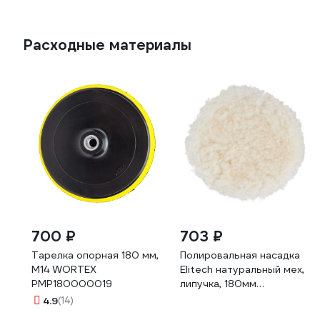
Расходные материалы
700 ₽
703 ₽
Тарелка опорная 180 мм,
Полировальная насадка
М14 WORTEX
Elitech натуральный мех,
PMP180000019
липучка, 180мм
1820.163300 204974
4.9
(14)