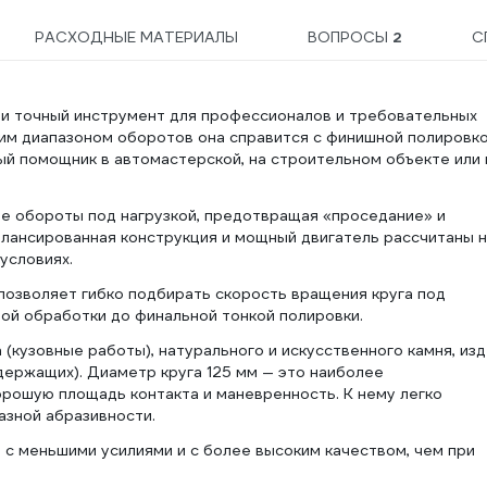
РАСХОДНЫЕ МАТЕРИАЛЫ
ВОПРОСЫ
2
С
и точный инструмент для профессионалов и требовательных
ким диапазоном оборотов она справится с финишной полировк
ый помощник в автомастерской, на строительном объекте или 
е обороты под нагрузкой, предотвращая «проседание» и
алансированная конструкция и мощный двигатель рассчитаны 
условиях.
позволяет гибко подбирать скорость вращения круга под
бой обработки до финальной тонкой полировки.
(кузовные работы), натурального и искусственного камня, из
держащих). Диаметр круга 125 мм — это наиболее
рошую площадь контакта и маневренность. К нему легко
азной абразивности.
с меньшими усилиями и с более высоким качеством, чем при