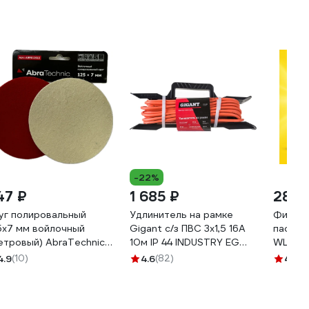
-22%
47 ₽
1 685 ₽
281 
уг полировальный
Удлинитель на рамке
Финишн
5x7 мм войлочный
Gigant с/з ПВС 3х1,5 16A
паста 
етровый) AbraTechnic
10м IP 44 INDUSTRY EG
WLN00
R012613
PE-009
4.9
(10)
4.6
(82)
4.7
(1