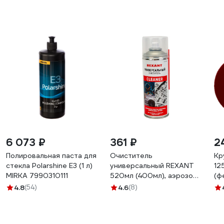
6 073 ₽
361 ₽
2
Полировальная паста для
Очиститель
Кр
стекла Polarshine E3 (1 л)
универсальный REXANT
12
MIRKA 7990310111
520мл (400мл), аэрозоль
(ф
85-0002
AB
4.8
(54)
4.6
(8)