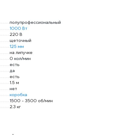
полупрофессиональный
1000 Вт
220 В
щеточный
125 мм
на липучке
0 кол/мин
есть
да
есть
1.5 м
нет
коробка
1500 - 3500 об/мин
2.3 кг