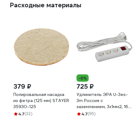
Расходные материалы
-6%
379 ₽
725 ₽
Полировальная насадка
Удлинитель ЭРА U-3es-
из фетра (125 мм) STAYER
3m Россия с
35930-125
заземлением, 3x1мм2, 16A,
ПВС, с выкл, 3гн, 3м
4.7
(32)
4.7
(95)
Б0028378