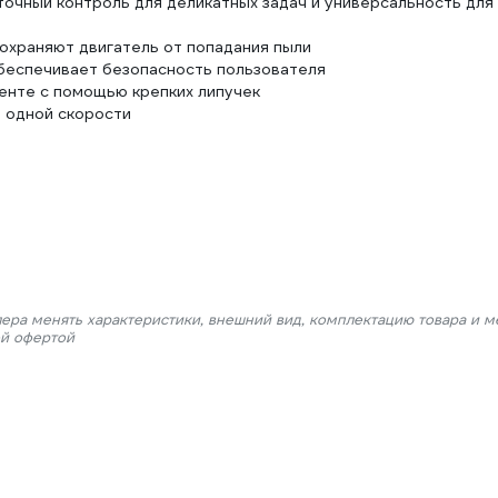
очный контроль для деликатных задач и универсальность для
охраняют двигатель от попадания пыли
обеспечивает безопасность пользователя
енте с помощью крепких липучек
а одной скорости
лера менять характеристики, внешний вид, комплектацию товара и м
ой офертой