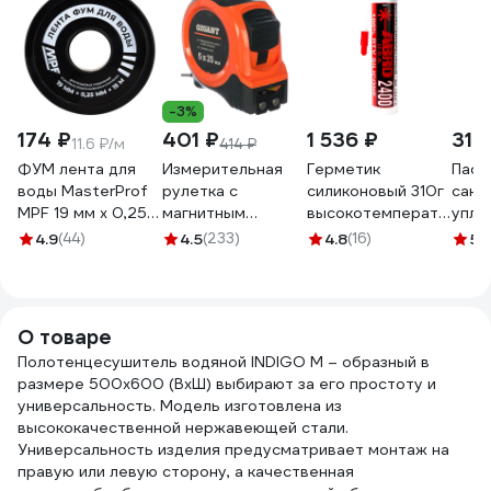
-3%
174 ₽
401 ₽
1 536 ₽
318
11.6 ₽/м
414 ₽
ФУМ лента для
Измерительная
Герметик
Паст
воды MasterProf
рулетка с
силиконовый 310г
сант
MPF 19 мм x 0,25
магнитным
высокотемпературный
упло
мм x 15 м,
крюком, 5x25мм
красный ABRO SS-
FORA
4.9
(44)
4.5
(233)
4.8
(16)
5
(
профессиональная
Gigant GWM525
2400-RW
006
ИС.131432
О товаре
Полотенцесушитель водяной INDIGO M – образный в
размере 500х600 (ВхШ) выбирают за его простоту и
универсальность. Модель изготовлена из
высококачественной нержавеющей стали.
Универсальность изделия предусматривает монтаж на
правую или левую сторону, а качественная