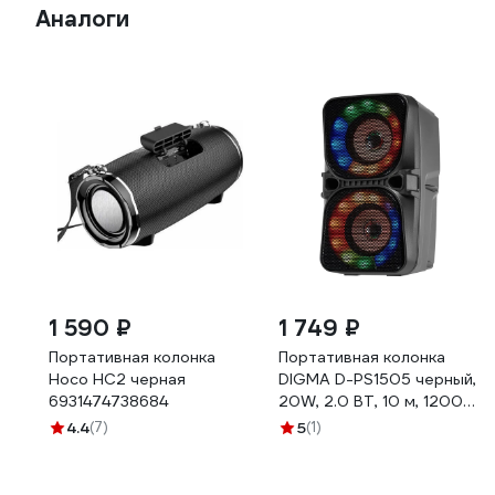
Аналоги
1 590 ₽
1 749 ₽
Портативная колонка
Портативная колонка
Hoco HC2 черная
DIGMA D-PS1505 черный,
6931474738684
20W, 2.0 BT, 10 м, 1200
mAh SP1505B 1793622
4.4
(7)
5
(1)