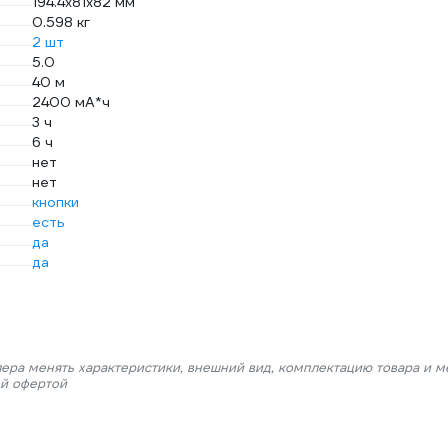
194.4x81x82 мм
0.598 кг
2 шт
5.0
40 м
2400 мА*ч
3 ч
6 ч
нет
нет
кнопки
есть
да
да
лера менять характеристики, внешний вид, комплектацию товара и м
ой офертой