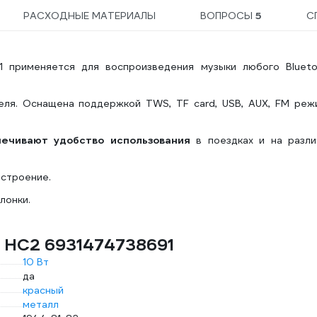
РАСХОДНЫЕ МАТЕРИАЛЫ
ВОПРОСЫ
5
С
1 применяется для воспроизведения музыки любого Blueto
еля. Оснащена поддержкой TWS, TF card, USB, AUX, FM реж
печивают удобство использования
в поездках и на разли
астроение.
лонки.
o HC2 6931474738691
10 Вт
да
красный
металл