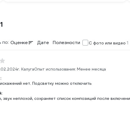
1
 по:
Оценке
Дате
Полезности
1
С фото или видео
.02.2024
г. Калуга
Опыт использования: Менее месяца
:
, искажений нет. Подсветку можно отключить
:
, звук неплохой, сохраняет список композиций после включен