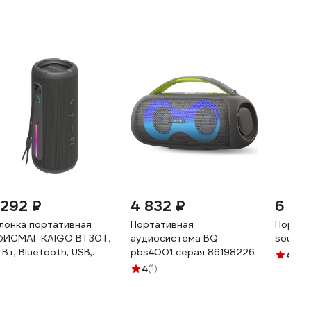
 292 ₽
4 832 ₽
6 99
лонка портативная
Портативная
Портат
ИСМАГ KAIGO BT30T,
аудиосистема BQ
sound 
 Вт, Bluetooth, USB,
pbs4001 серая 86198226
4.5
(2
cro SD, AUX, RGB, TWS,
4
(1)
X7,черная, 514226