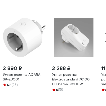
2 890 ₽
2 288 ₽
1
Умная розетка AQARA
Умная розетка
Ум
SP-EUC01
Elektrostandard 76100
ро
00 белый, 3500W
за
4.3
(23)
a054335
за
5
(15)
че