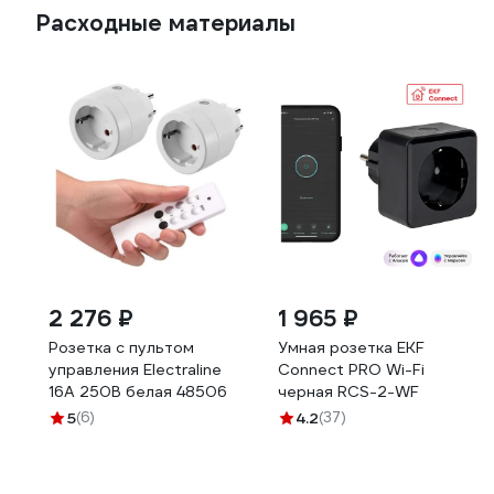
Расходные материалы
2 276 ₽
1 965 ₽
Розетка с пультом
Умная розетка EKF
управления Electraline
Сonnect PRO Wi-Fi
16А 250В белая 48506
черная RCS-2-WF
5
(6)
4.2
(37)