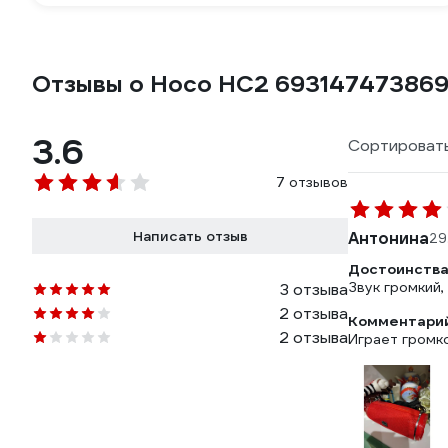
Отзывы о Hoco HC2 693147473869
3.6
Сортировать
7 отзывов
Написать отзыв
Антонина
29
Достоинства
Звук громкий
3 отзыва
2 отзыва
Комментарий
2 отзыва
Играет громко