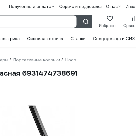
Получение и оплата
Сервис и поддержка
О нас
Инве
Избранное
лектрика
Силовая техника
Станки
Спецодежда и СИЗ
уары
Портативные колонки
Hoco
/
/
расная 6931474738691