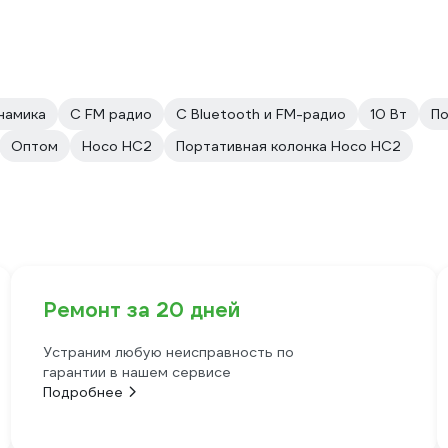
намика
С FM радио
С Bluetooth и FM-радио
10 Вт
По
Оптом
Hoco HC2
Портативная колонка Hoco HC2
Ремонт за 20 дней
Устраним любую неисправность по
гарантии в нашем сервисе
Подробнее