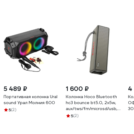
5 489 ₽
1 600 ₽
4
Портативная колонка Ural
Колонка Hoco Bluetooth
Ко
sound Урал Молния 600
hc3 bounce bt5.0, 2x5w,
ОФ
aux/tws/fm/microsd/usb,
30
5
(2)
ipx4 серый 0L-00050219
Mi
5
(2)
IP