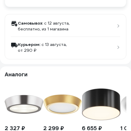
Самовывоз:
c 12 августа,
бесплатно
, из 1 магазина
Курьером:
c 13 августа,
от 290 ₽
Аналоги
2 327 ₽
2 299 ₽
6 655 ₽
1 0