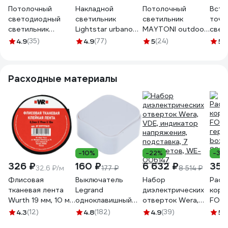
Потолочный
Накладной
Потолочный
Встр
светодиодный
светильник
светильник
точе
светильник
Lightstar urbano
MAYTONI outdoor
свет
Lightstar 214992
214934
zon ip led 15w
KANL
4.9
(35)
4.9
(77)
5
(24)
5
(1
алюминий и
dso-
пластик черный
O430CL-L15B3K
Расходные материалы
-10%
-22%
-38
326 ₽
160 ₽
6 632 ₽
355
32.6 ₽/м
177 ₽
8 514 ₽
Флисовая
Выключатель
Набор
Расп
тканевая лента
Legrand
диэлектрических
коро
Wurth 19 мм, 10 м
одноклавишный
отверток Wera,
FORT
5997719615090 1
Legrand Quteo
VDE, индикатор
герм
4.3
(12)
4.8
(182)
4.9
(39)
5
(
IP20 10А 250В
напряжения,
box s