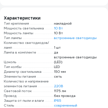
винтовые зажимы
подставка, 7
8951
накладной монтаж
предметов, WE-
белый 782200
006147
Характеристики
Тип крепления
накладной
Мощность светильника
10 Вт
Мощность лампы
10 Вт
Тип лампы
встроенные светодиоды
Количество светодиодов/
ламп
1 шт
Лампа в комплекте
да
встроенные светодиоды
Цоколь
(LED)
Тип колбы
LED
Диаметр светильника
150 мм
Элементы питания
сеть
Количество и напряжение
элементов питания
220В
Световой поток
1175 лм
Провод
без провода
Защита от пыли и влаги
IP65
Стиль
современный