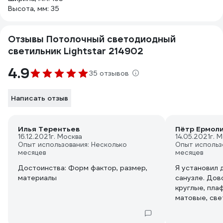
Высота, мм: 35
Отзывы Потолочный светодиодный
светильник Lightstar 214902
4.9
35 отзывов
Написать отзыв
Илья Терентьев
Пётр Ермол
16.12.2021
г. Москва
14.05.2021
г. 
Опыт использования: Несколько
Опыт использ
месяцев
месяцев
Достоинства: Форм фактор, размер,
Я установил 
материалы
санузле. Дов
круглые, пла
матовые, све
Сама лампа д
именно это м