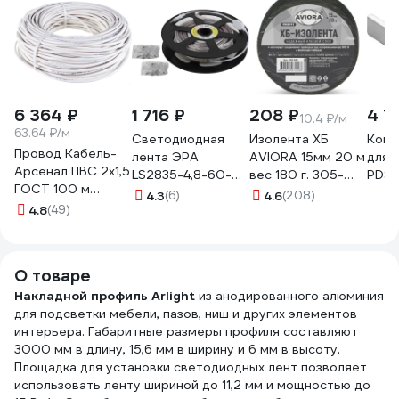
6 364 ₽
1 716 ₽
208 ₽
4 7
10.4 ₽/м
63.64 ₽/м
Светодиодная
Изолента ХБ
Конн
Провод Кабель-
лента ЭРА
AVIORA 15мм 20 м
для 
Арсенал ПВС 2х1,5
LS2835-4,8-60-
вес 180 г. 305-
PDS-
ГОСТ 100 м
220-2700К-IP67-
065
0261
4.3
(6)
4.6
(208)
KARS-51178
4.8
(49)
20m Б0043094
О товаре
Накладной профиль Arlight
из анодированного алюминия
для подсветки мебели, пазов, ниш и других элементов
интерьера. Габаритные размеры профиля составляют
3000 мм в длину, 15,6 мм в ширину и 6 мм в высоту.
Площадка для установки светодиодных лент позволяет
использовать ленту шириной до 11,2 мм и мощностью до