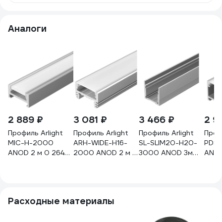
Аналоги
2 889 ₽
3 081 ₽
3 466 ₽
2 9
Профиль Arlight
Профиль Arlight
Профиль Arlight
Проф
MIC-H-2000
ARH-WIDE-H16-
SL-SLIM20-H20-
PDS-
ANOD 2 м 0 26458
2000 ANOD 2 м 0
3000 ANOD 3м
ANOD
026458
18816 018816
061370
023
Расходные материалы