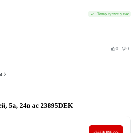
Товар куплен у нас
0
0
ы
ей, 5а, 24в ac 23895DEK
Задать вопрос