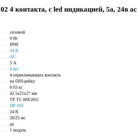
2 4 контакта, с led индикацией, 5а, 24в ac
силовой
0 Вт
IP00
24 В
AC
5 А
4 шт
4 переключающих контакта
на DIN-рейку
0.03 кг
42.5х21х27 мм
ТР ТС 004/2011
ПР-102
24 В
20/25 мс
да
1 модуль