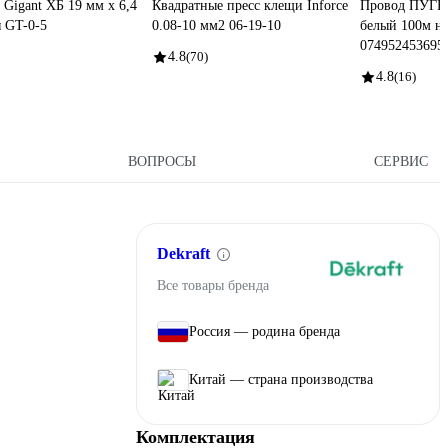
 Gigant ХБ 19 мм х 6,4
Квадратные пресс клещи Inforce
Провод ПУГВ 
я GT-0-5
0.08-10 мм2 06-19-10
белый 100м н
074952453695
4.8
(70)
4.8
(16)
ВОПРОСЫ
СЕРВИС
Dekraft
Все товары бренда
Россия — родина бренда
Китай — страна производства
Комплектация