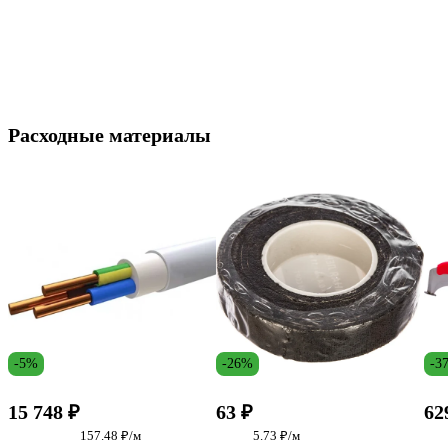
Расходные материалы
-5%
-26%
-3
15 748 ₽
63 ₽
62
157.48 ₽/м
5.73 ₽/м