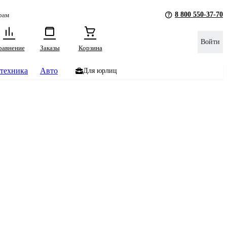
8 800 550-37-70
рам
Войти
равнение
Заказы
Корзина
техника
Авто
Для юрлиц