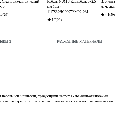
 Gigant диэлектрический
Кабель NUM-J Камкабель 3x2.5
Изолента
K-3
мм 10м 4
м, черна
1117S30HG0007ЪM0010М
.3
(29)
4.1
(50)
4.7
(23)
ЗЫВЫ
1
РАСХОДНЫЕ МАТЕРИАЛЫ
ми небольшой мощности, требующими частых включений/отключений.
тные размеры, что позволяет использовать их в местах с ограниченным