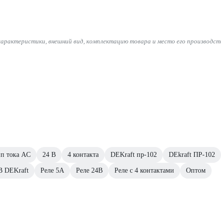
характеристики, внешний вид, комплектацию товара и место его производст
п тока AC
24 В
4 контакта
DEKraft пр-102
DEkraft ПР-102
В DEKraft
Реле 5А
Реле 24В
Реле с 4 контактами
Оптом