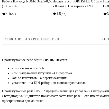
Кабель Конкорд NUM-J 3х2,5-0,66
Изолента ХБ FORTISFLEX 18мм
Нож
(100 м) 36
х 0.4мм х 11м черная 71242
GD
4.4
(22)
4.5
(42)
3
ОПИСАНИЕ И ХАРАКТЕРИСТИКИ
ОТ
Промежуточное реле серии
ПР-102 Dekraft
номинальный ток 5 А
ном. напряжение катушки 24 В пер.тока
кол-во контактов - 4 переключающих
установка - на DIN-рейку или монтажную панель
Промежуточные реле ПР-102 предназначены для управления нагрузка
Светодиодный индикатор показывает состояние реле. Реле имеет компак
пространством для монтажа.