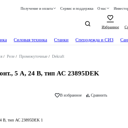
Получение и оплата
Сервис и поддержка
О нас
Инвесто
Избранное
С
ика
Силовая техника
Станки
Спецодежда и СИЗ
Сан
ия
/
Реле
/
Промежуточные
/
Dekraft
нт., 5 А, 24 В, тип АС 23895DEK
В избранное
Сравнить