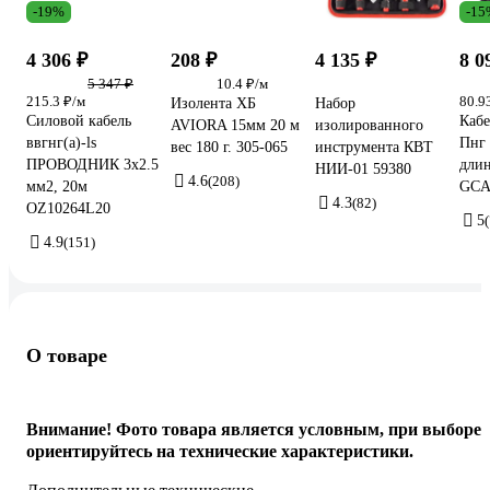
-19%
-15
4 306 ₽
208 ₽
4 135 ₽
8 0
5 347 ₽
10.4 ₽/м
215.3 ₽/м
80.9
Изолента ХБ
Набор
Силовой кабель
Кабе
AVIORA 15мм 20 м
изолированного
ввгнг(a)-ls
Пнг 
вес 180 г. 305-065
инструмента КВТ
ПРОВОДНИК 3x2.5
дли
НИИ-01 59380
4.6
(208)
мм2, 20м
GCA
4.3
(82)
OZ10264L20
5
(
4.9
(151)
О товаре
Внимание! Фото товара является условным, при выборе
ориентируйтесь на технические характеристики.