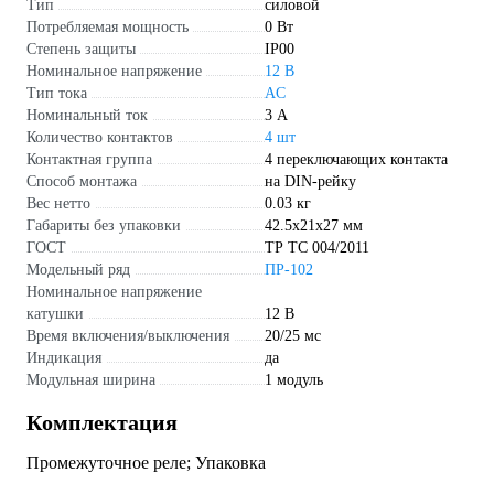
Тип
силовой
Потребляемая мощность
0 Вт
Степень защиты
IP00
Номинальное напряжение
12 В
Тип тока
AC
Номинальный ток
3 А
Количество контактов
4 шт
Контактная группа
4 переключающих контакта
Способ монтажа
на DIN-рейку
Вес нетто
0.03 кг
Габариты без упаковки
42.5х21х27 мм
ГОСТ
ТР ТС 004/2011
Модельный ряд
ПР-102
Номинальное напряжение
катушки
12 В
Время включения/выключения
20/25 мс
Индикация
да
Модульная ширина
1 модуль
Комплектация
Промежуточное реле; Упаковка