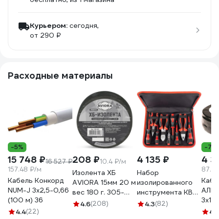
Курьером:
сегодня,
от 290 ₽
Расходные материалы
-5%
-7%
15 748 ₽
208 ₽
4 135 ₽
4 3
16 527 ₽
10.4 ₽/м
157.48 ₽/м
87.5
Изолента ХБ
Набор
Кабель Конкорд
Кабе
AVIORA 15мм 20 м
изолированного
NUM-J 3х2,5-0,66
АЛЬ
вес 180 г. 305-
инструмента КВТ
(100 м) 36
3х1,
065
НИИ-01 59380
4.6
(208)
4.3
(82)
м 05
4.4
(22)
4.