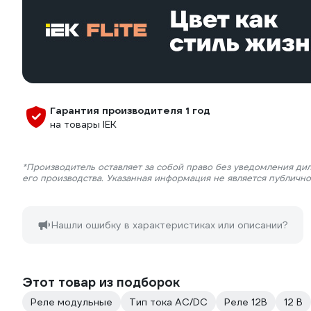
Гарантия производителя 1 год
на товары IEK
*Производитель оставляет за собой право без уведомления ди
его производства. Указанная информация не является публичн
Нашли ошибку в характеристиках или описании?
Этот товар из подборок
Реле модульные
Тип тока AC/DC
Реле 12В
12 В