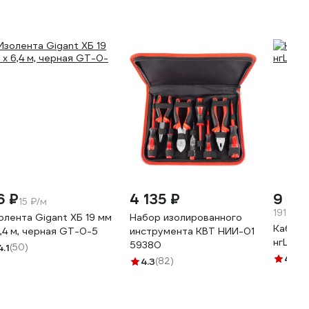
6 ₽
4 135 ₽
9 58
15 ₽/м
191.6 ₽/
олента Gigant ХБ 19 мм
Набор изолированного
Кабель
6,4 м, черная GT-0-5
инструмента КВТ НИИ-01
нгLS 3х
59380
4.1
(50)
4.8
(4
4.3
(82)