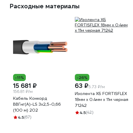
Расходные материалы
-11%
-26%
15 681 ₽
63 ₽
5.73 ₽/м
156.81 ₽/м
Изолента ХБ FORTISFLEX
Кабель Конкорд
18мм х 0.4мм х 11м черная
ВВГнг(А)-LS 3х2,5-0,66
71242
(100 м) 202
4.5
(42)
4.5
(67)