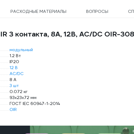
РАСХОДНЫЕ МАТЕРИАЛЫ
ВОПРОСЫ
СП
R 3 контакта, 8А, 12В, AC/DC OIR-308
модульный
1.2 Вт
IP20
12 В
AC/DC
8 А
3 шт
0.072 кг
93х23х72 мм
ГОСТ IEC 60947-1-2014
OIR