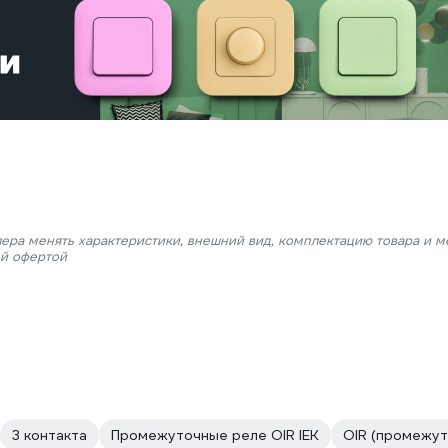
лера менять характеристики, внешний вид, комплектацию товара и м
ой офертой
3 контакта
Промежуточные реле OIR IEK
OIR (промежут