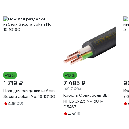
-12%
-17%
1 719 ₽
7 485 ₽
9
149.7 ₽/м
Нож для разделки кабеля
Из
Кабель Севкабель ВВГ-
Secura Jokari No. 16 10160
х 
НГ LS 3х2,5 мм 50 м
4.6
(128)
05467
4.5
(13)