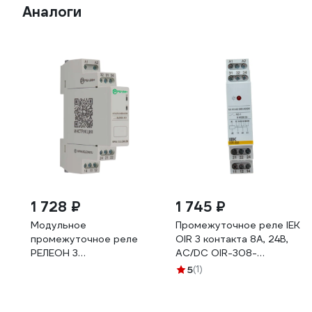
Аналоги
1 728 ₽
1 745 ₽
Модульное
Промежуточное реле IEK
промежуточное реле
OIR 3 контакта 8А, 24В,
РЕЛЕОН 3
AC/DC OIR-308-
переключающих контакта
ACDC24V
5
(1)
8А 12-240В AC/DC
RPM13024008