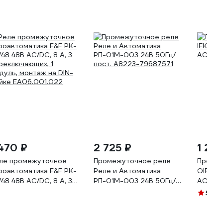
 470 ₽
2 725 ₽
1 25
ле промежуточное
Промежуточное реле
Промеж
роавтоматика F&F PK-
Реле и Автоматика
OIR 2 к
/48 48В АС/DC, 8 А, 3
РП-01М-003 24В 50Гц/
AC/DC
реключающих, 1
пост. A8223-79687571
5
(2)
дуль, монтаж на DIN-
йке EA06.001.022