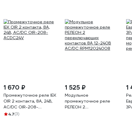
1 670 ₽
1 525 ₽
1
Промежуточное реле IEK
Модульное
Ре
OIR 2 контакта, 8А, 24В,
промежуточное реле
Ев
AC/DC OIR-208-
РЕЛЕОН 2
3P
ACDC24V
переключающих
пе
4.7
(3)
контактов 8А 12-240В
мо
AC/DC RPM12024008
ре