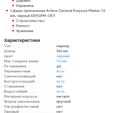
Дерево;
Керамика;
Сферы применения Artline General Purpose Marker 1,5
мм, чёрный EKPGPM-067:
Строительство;
Ремонт;
Хранение.
Характеристики
Тип
маркер
Длина
143 мм
Цвет
черный
Мах толщина линии
1.5 мм
По керамике
да
Перманентный
есть
Самоисчезающий
нет
Быстросохнущий
есть
Стираемый
нет
Водостойкий
есть
Материал корпуса
металл
Форма наконечника
круглый
Ультрафиолетовый
нет
Лаковый
нет