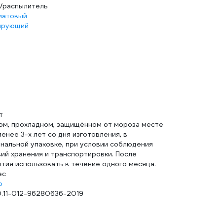
ь/распылитель
матовый
ирующий
т
хом, прохладном, защищённом от мороза месте
менее 3-х лет со дня изготовления, в
нальной упаковке, при условии соблюдения
ий хранения и транспортировки. После
тия использовать в течение одного месяца.
ес
о
0.11-012-96280636-2019