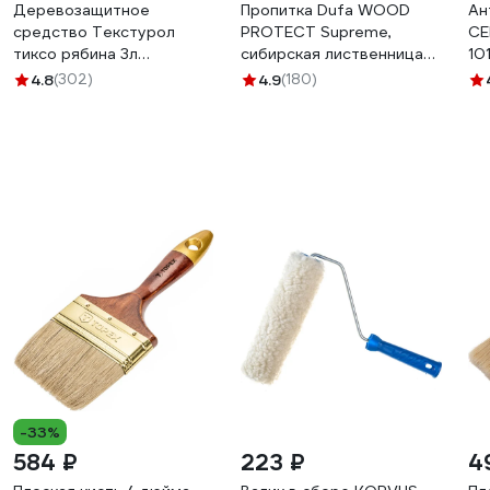
Деревозащитное
Пропитка Dufa WOOD
Ан
средство Текстурол
PROTECT Supreme,
СЕ
тиксо рябина 3л
сибирская лиственница
101
90002002856
2,5 л МП00-008530
4.8
(302)
4.9
(180)
-33%
584 ₽
223 ₽
4