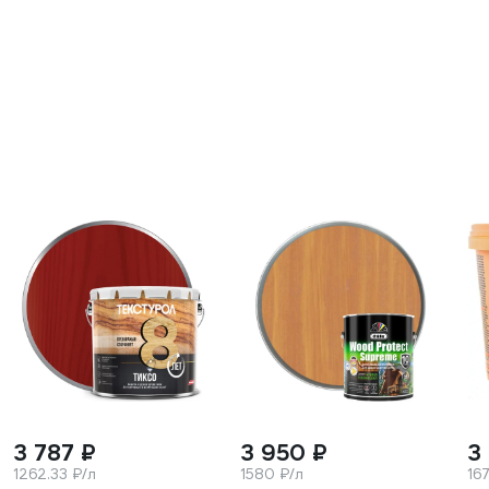
3 787 ₽
3 950 ₽
3
1262.33 ₽/л
1580 ₽/л
16