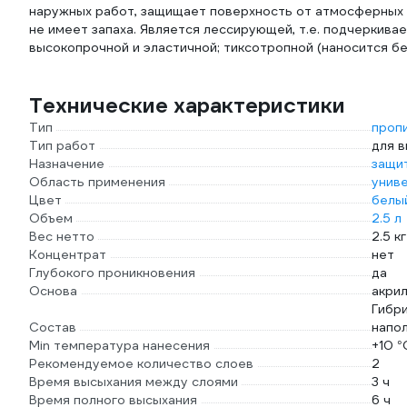
наружных работ, защищает поверхность от атмосферных 
не имеет запаха. Является лессирующей, т.е. подчеркива
высокопрочной и эластичной; тиксотропной (наносится бе
Технические характеристики
Тип
проп
Тип работ
для 
Назначение
защи
Область применения
унив
Цвет
белы
Объем
2.5 л
Вес нетто
2.5 кг
Концентрат
нет
Глубокого проникновения
да
Основа
акри
Гибри
Состав
напол
Min температура нанесения
+10 °
Рекомендуемое количество слоев
2
Время высыхания между слоями
3 ч
Время полного высыхания
6 ч