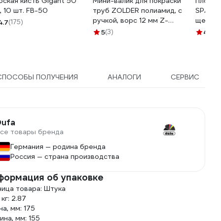
оская кисть Gigant 50
Мини-валик для покраски
Плоская
, 10 шт. FB-50
труб ZOLDER полиамид, с
SPARTA
ручкой, ворс 12 мм Z-
щетина
4.7
(175)
105126 ЭК000135628
ручка 
5
(3)
4.3
(3
СПОСОБЫ ПОЛУЧЕНИЯ
АНАЛОГИ
СЕРВИС
Dufa
се товары бренда
Германия — родина бренда
Россия — страна производства
формация об упаковке
ница товара: Штука
 кг: 2.87
а, мм: 175
на, мм: 155