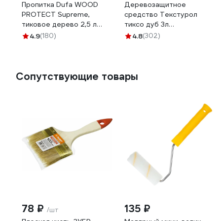
Пропитка Dufa WOOD
Деревозащитное
PROTECT Supreme,
средство Текстурол
тиковое дерево 2,5 л
тиксо дуб 3л
МП00-008527
90002002842
4.9
(180)
4.8
(302)
Сопутствующие товары
78 ₽
135 ₽
/шт