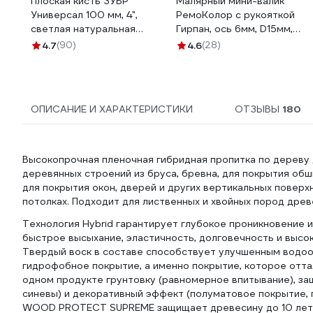
Плоская кисть ЗУБР
Малярный мини-валик
Универсал 100 мм, 4",
РемоКолор с рукояткой
светлая натуральная
Гирпан, ось 6мм, D15мм,
щетина 01099-100_z01
100мм, 06-4-521
4.7
(90)
4.6
(28)
ОПИСАНИЕ И ХАРАКТЕРИСТИКИ
ОТЗЫВЫ
180
Высокопрочная пленочная гибридная пропитка по дереву 
деревянных строений из бруса, бревна, для покрытия обши
для покрытия окон, дверей и других вертикальных повер
потолках. Подходит для лиственных и хвойных пород древ
Технология Hybrid гарантирует глубокое проникновение 
быстрое высыхание, эластичность, долговечность и высо
Твердый воск в составе способствует улучшенным водоо
гидрофобное покрытие, а именно покрытие, которое отта
одном продукте грунтовку (равномерное впитывание), за
синевы) и декоративный эффект (полуматовое покрытие, 
WOOD PROTECT SUPREME защищает древесину до 10 лет. П