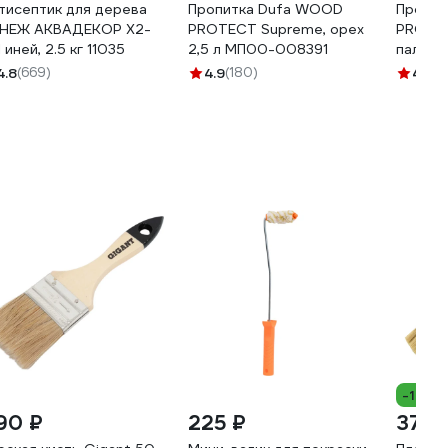
тисептик для дерева
Пропитка Dufa WOOD
Пропит
НЕЖ АКВАДЕКОР Х2-
PROTECT Supreme, орех
PROTEC
 иней, 2.5 кг 11035
2,5 л МП00-008391
палиса
00839
4.8
(669)
4.9
(180)
4.9
(1
-12%
90 ₽
225 ₽
37 ₽