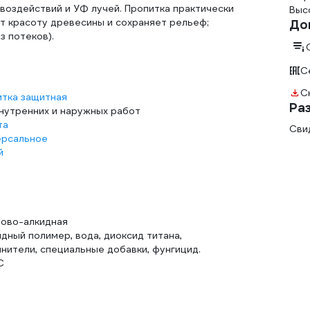
воздействий и УФ лучей. Пропитка практически
Высо
ет красоту древесины и сохраняет рельеф;
До
з потеков).
С
С
итка защитная
Ра
внутренних и наружных работ
та
Сви
ерсальное
й
лово-алкидная
дный полимер, вода, диоксид титана,
нители, специальные добавки, фунгицид.
С