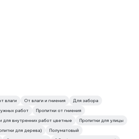
от влаги
От влаги и гниения
Для забора
ружных работ
Пропитки от гниения
и для внутренних работ цветные
Пропитки для улицы
опитки для дерева)
Полуматовый