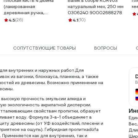
Плоская кисть 4 дюйма
Валик в сборе KORVUS
Пл
(лакированная
натуральный мех, 250 мм
мм
деревянная ручка,
0306240 90002688278
натуральная щетина, для
4.5
(26)
4.1
(10)
масляных красок) TOPEX
Профи 19b640
СОПУТСТВУЮЩИЕ ТОВАРЫ
ВОПРОСЫ
для внутренних и наружных работ.Для
вок из вагонки, блокхауса, планкена, а также
В
хностей из древесины. Возможно применение на
есины.
и высокую прочность эмульсии алкида и
кую экологичность акрилатной дисперсии.
Ин
тталкивающим свойствам пропитки, образует
ливает воду. Формула 3-в-1 объединяет в
Еди
щиту древесины (от УФ воздействий, плесени и
Вес,
приятное на ощупь). Гибридная пропиткаdüfa
Длин
рименяется как для внутренних, так и
Шири