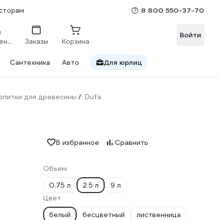
8 800 550-37-70
сторам
Войти
Сравнение
Заказы
Корзина
Сантехника
Авто
Для юрлиц
опитки для древесины
Dufa
/
В избранное
Сравнить
Объем
0.75 л
2.5 л
9 л
Цвет
белый
бесцветный
лиственница