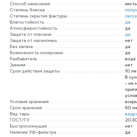
Способ нанесения
кист
Степень блеска
полу
Степень скрытия фактуры
лесс
Влагостойкость
да
Атмосферостойкость
да
Защита от плесени
да
Защита от насекомых
нет
Без запаха
да
Возможность колеровки
да
Разбавитель
вода
Зимняя
нет
Срок действия защиты
10 ле
В су
- не 
ориги
услов
Условия хранения
вскры
Срок хранения
60 м
Вид тары
ведр
ГОСТ/ТУ
20.3
Быстросохнущая
нет
Наличие УФ-фильтра
да