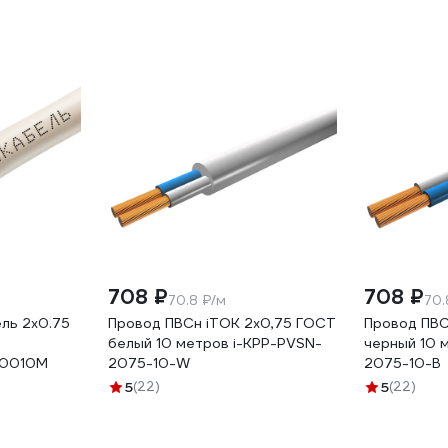
708 ₽
708 ₽
70.8 ₽/м
70.
ль 2x0.75
Провод ПВСн iTOK 2x0,75 ГОСТ
Провод ПВС
белый 10 метров i-KPP-PVSN-
черный 10 
0010М
2075-10-W
2075-10-B
5
(22)
5
(22)