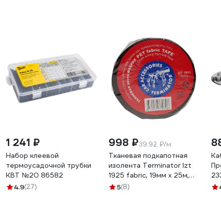
1 241 ₽
998 ₽
8
39.92 ₽/м
Набор клеевой
Тканевая подкапотная
Ка
термоусадочной трубки
изолента Terminator Izt
Пр
КВТ №20 86582
1925 fabric, 19мм х 25м,
23
толщина 0,25мм
4.9
(27)
5
(8)
2000832