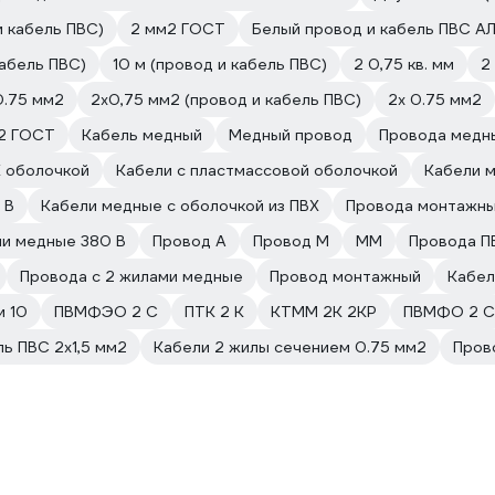
 кабель ПВС)
2 мм2 ГОСТ
Белый провод и кабель ПВС 
кабель ПВС)
10 м (провод и кабель ПВС)
2 0,75 кв. мм
2
0.75 мм2
2х0,75 мм2 (провод и кабель ПВС)
2х 0.75 мм2
2 ГОСТ
Кабель медный
Медный провод
Провода медн
Х оболочкой
Кабели с пластмассовой оболочкой
Кабели м
 В
Кабели медные с оболочкой из ПВХ
Провода монтажны
и медные 380 В
Провод А
Провод М
ММ
Провода П
Провода с 2 жилами медные
Провод монтажный
Кабел
м 10
ПВМФЭО 2 С
ПТК 2 К
КТММ 2К 2КР
ПВМФО 2 С
ь ПВС 2х1,5 мм2
Кабели 2 жилы сечением 0.75 мм2
Пров