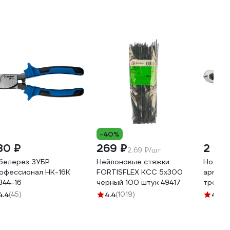
-40%
80 ₽
269 ₽
2 40
2.69 ₽/шт
белерез ЗУБР
Нейлоновые стяжки
Ножниц
офессионал НК-16К
FORTISFLEX КСС 5х300
армату
344-16
черный 100 штук 49417
троса 
01-512
4.4
(45)
4.4
(1019)
4.5
(6