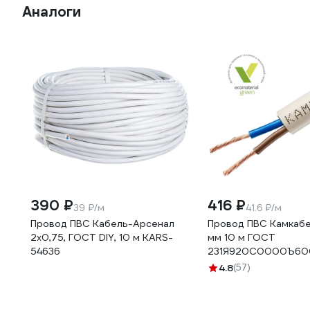
Аналоги
390 ₽
416 ₽
39 ₽/м
41.6 ₽/м
Провод ПВС Кабель-Арсенал
Провод ПВС Камкабе
2x0,75, ГОСТ DIY, 10 м KARS-
мм 10 м ГОСТ
54636
231Я920C0000Ъ60
4.8
(57)