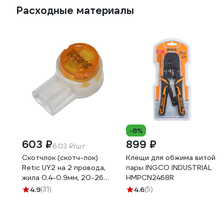
Расходные материалы
-8%
603 ₽
899 ₽
6.03 ₽/шт
Скотчлок (скотч-лок)
Клещи для обжима витой
Retic UY2 на 2 провода,
пары INGCO INDUSTRIAL
жила 0.4-0.9мм, 20-26
HMPCN2468R
AWG, 100шт. UY2-UL-
4.9
(31)
4.6
(5)
TWCS/100