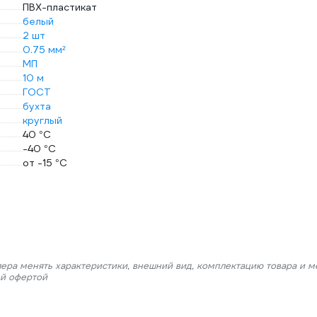
ПВХ-пластикат
белый
2 шт
0.75 мм²
МП
10 м
ГОСТ
бухта
круглый
40 °С
-40 °С
от -15 °С
лера менять характеристики, внешний вид, комплектацию товара и м
ой офертой