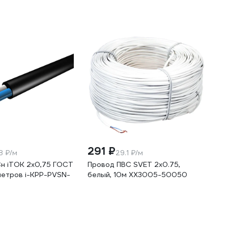
291 ₽
8 ₽/м
29.1 ₽/м
н iTOK 2x0,75 ГОСТ
Провод ПВС SVET 2х0.75,
метров i-KPP-PVSN-
белый, 10м XX3005-50050