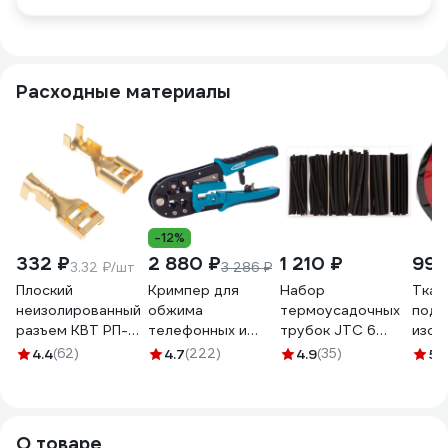
Расходные материалы
-12%
332 ₽
2 880 ₽
1 210 ₽
998
3.32 ₽/шт
3 286 ₽
Плоский
Кримпер для
Набор
Ткан
неизолированный
обжима
термоусадочных
подк
разъем КВТ РП-М
телефонных и
трубок JTC 6
изол
2,5-6,3 100 шт
компьютерных
типоразмеров,
Termi
4.4
(62)
4.7
(222)
4.9
(35)
5
(
59139
клемм GROSS
длина 100мм,
1925 
17719
120шт в боксе
25м,
-2034 694153
0,25
О товаре