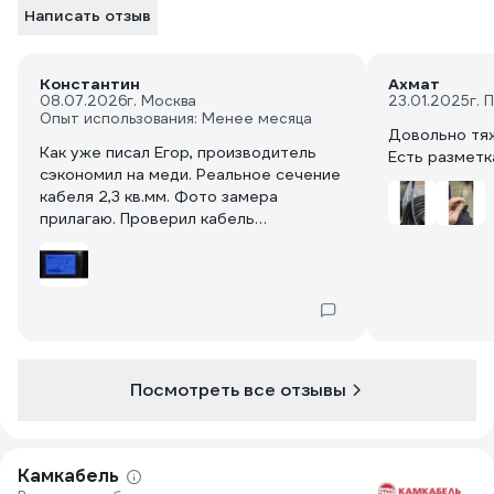
Написать отзыв
Константин
Ахмат
08.07.2026
г. Москва
23.01.2025
г. 
Опыт использования: Менее месяца
Довольно тяжёлый, хотя 
Как уже писал Егор, производитель
Есть разметк
сэкономил на меди. Реальное сечение
кабеля 2,3 кв.мм. Фото замера
прилагаю. Проверил кабель
мегаомметром, даже на 5000
Вольтах кабель нигде не пробивается,
а сопротивление составляет порядка
четырех с небольшим Гигаом. В
общем кабель хороший. Длинну не
мерил, поверю наслово. Медь чистая,
без окислов. В тестере выбирал
Посмотреть все отзывы
пресет "медь" И длинну 50 метров.
Камкабель