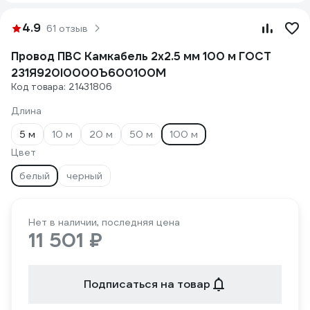
4.9
61 отзыв
Провод ПВС Камкабель 2x2.5 мм 100 м ГОСТ
231Я920I0000Ъ600100М
Код товара: 21431806
Длина
5 м
10 м
20 м
50 м
100 м
Цвет
белый
черный
Нет в наличии, последняя цена
11 501 ₽
Подписаться на товар