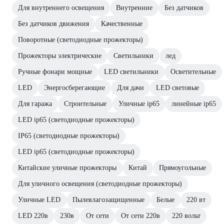
Для внутреннего освещения
Внутренние
Без датчиков
Без датчиков движения
Качественные
Поворотные (светодиодные прожекторы)
Прожекторы электрические
Светильники
лед
Ручные фонари мощные
LED светильники
Осветительные
LED
Энергосберегающие
Для дачи
LED световые
Для гаража
Строительные
Уличные ip65
линейные ip65
LED ip65 (светодиодные прожекторы)
IP65 (светодиодные прожекторы)
LED ip65 (светодиодные прожекторы)
Китайские уличные прожекторы
Китай
Прямоугольные
Для уличного освещения (светодиодные прожекторы)
Уличные LED
Пылевлагозащищенные
Белые
220 вт
LED 220в
230в
От сети
От сети 220в
220 вольт