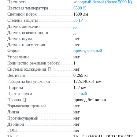
Цветность
холодный белый (более 5000 К)
Цветовая температура
6500 К
Световой поток
1600 лм
Степень защиты
65 IP
Датчик движения
да
Датчик освещенности
да
Датчик шума
нет
Датчик присутствия
нет
Форма
прямоугольный
Управление
нет
Количество режимов работы
1
Система охлаждения
нет
Вес нетто
0.265 кг
Габариты без упаковки
122х146х51 мм
Ширина
122 мм
Цвет корпуса
черный
Провод
провод без вилки
Взрывозащищенный
нет
Линза
нет
Противоударный
нет
Двойной
нет
ГОСТ
нет
ТР ТС
ТР ТС 004/2011, ТР ТС 020/2011