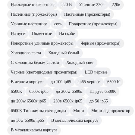
Накладные прожекторы
220 В
Уличные 220в
220в
Настенные (прожекторы)
Настенные (прожекторы)
Уличные настенные
сеть
Поворотные (прожекторы)
На дуге
Подвесные
На скобе
Поворотные уличные прожекторы
Черные (прожекторы)
Холодного света
Холодный белый
С холодным белым светом
Холодный свет
Черные (светодиодные прожекторы)
LED черные
В черном корпусе
до 100 ip65
ip65 черные
6500 К
6500К
6500к ip65
до 200w 6500к
На дуге 6500К
до 200w 6500к ip65
230в 6500к ip65
до 50 ip65
6500К Тип лампы светодиоды
Мини
Мини лед прожектор
до 50w 6500к ip65
В металлическим корпусе
В металлическом корпусе