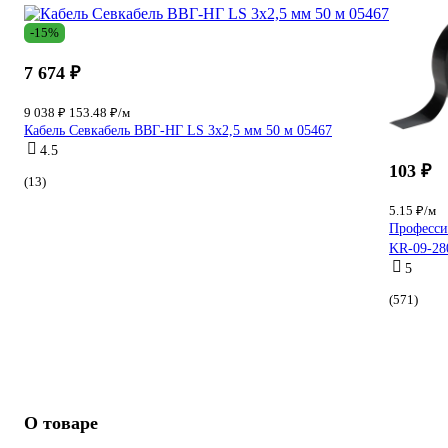
-15%
7 674 ₽
9 038 ₽
153.48 ₽/м
Кабель Севкабель ВВГ-НГ LS 3х2,5 мм 50 м 05467
4.5
103 ₽
(13)
5.15 ₽/м
Професси
KR-09-28
5
(571)
О товаре