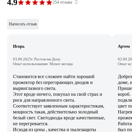
4.9
254 отзыва
Написать отзыв
Игорь
Артем
03.09.2025
г. Ростов-на-Дону
02.09.2
Опыт использования: Менее месяца
Опыт ис
Становится все сложнее найти хороший
Доброт
прожектор без перегорающих диодов и
доме, 
вырвиглазного света.
Пришел
Этот вроде ничего, покупал на свой страх и
короб.
риск для направленного света.
подклю
Соответствует заявленным характеристикам,
цвет п
мощность такая, действительно холодный
Нагрев
белый свет. Светодиоды вроде качественные,
прожек
не перегревается.
Работа
Исходя из цены , качества и пылезащиты
был по