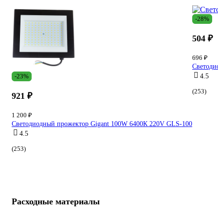
-28%
504 ₽
696 ₽
Светоди
-23%
4.5
(253)
921 ₽
1 200 ₽
Светодиодный прожектор Gigant 100W 6400К 220V GLS-100
4.5
(253)
Расходные материалы