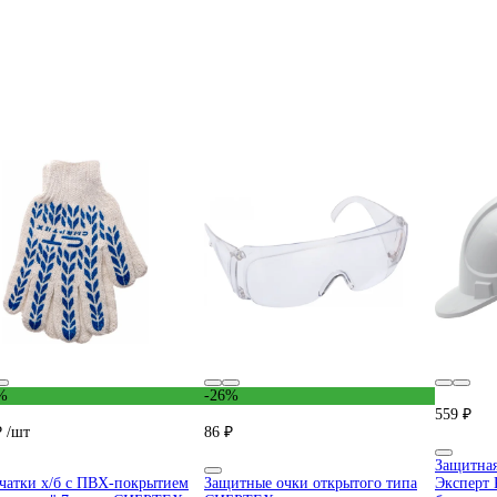
%
-26%
559 ₽
₽
/шт
86 ₽
Защитная
чатки х/б с ПВХ-покрытием
Защитные очки открытого типа
Эксперт