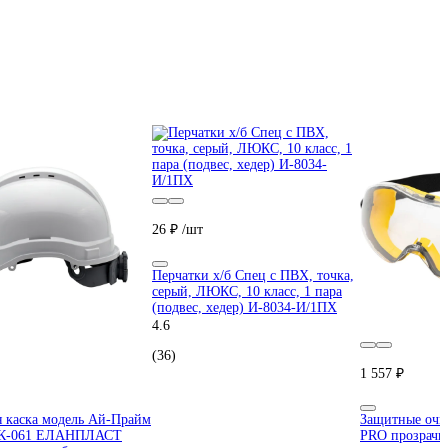
26 ₽
/шт
Перчатки х/б Спец с ПВХ, точка,
серый, ЛЮКС, 10 класс, 1 пара
(подвес, хедер) И-8034-И/1ПХ
4.6
(36)
1 557 ₽
 каска модель Ай-Прайм
Защитные очки
 К-061 ЕЛАНПЛАСТ
PRO прозрачн