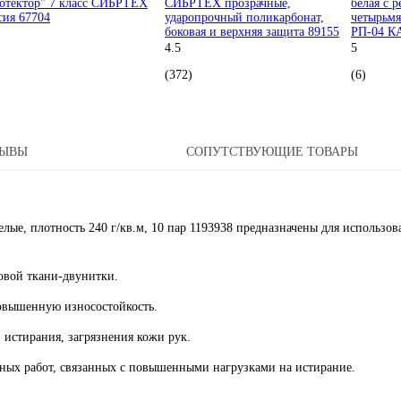
отектор" 7 класс СИБРТЕХ
СИБРТЕХ прозрачные,
белая с 
сия 67704
ударопрочный поликарбонат,
четырьмя
боковая и верхняя защита 89155
РП-04 К
4.5
5
(372)
(6)
ЗЫВЫ
СОПУТСТВУЮЩИЕ ТОВАРЫ
е, плотность 240 г/кв.м, 10 пар 1193938 предназначены для использов
овой ткани-двунитки.
овышенную износостойкость.
истирания, загрязнения кожи рук.
ых работ, связанных с повышенными нагрузками на истирание.