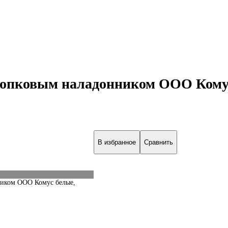
опковым наладонником ООО Комус б
В избранное
Сравнить