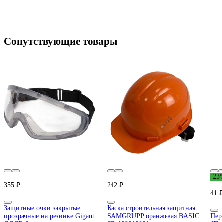
Сопутствующие товары
-23
355 ₽
242 ₽
41 
Защитные очки закрытые
Каска строительная защитная
прозрачные на резинке Gigant
SAMGRUPP оранжевая BASIC
Пер