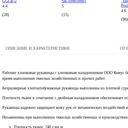
GGСR-2
SR-109010001
"Пр
Рос
4.4
5
4.6
(28)
(15)
(96)
ОПИСАНИЕ И ХАРАКТЕРИСТИКИ
ОТ
Рабочие хлопковые рукавицы с хлопковым наладонником ООО Комус белы
время выполнения тяжелых хозяйственных и прочих работ.
Безразмерные хлопчатобумажные рукавицы выполнены из плотной сур
Плотность ткани в сочетании с двойным наладонником обеспечивает п
Рукавицы надежно защищают кожу рук от механических воздействий и 
Незаменимы при выполнении тяжелых хозяйственных и производственн
Плотность ткани: 240 г/кв.м