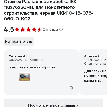
Отзывы Распаечная коробка IEK
118х76х60мм, для монолитного
строительства, черная UKM10-118-076-
060-O-K02
4.5
2 отзыва
Написать отзыв
Сергей А.
Алексей
09.12.2024
г. Вологда
10.01.2026
г. 
Опыт использ
Большая и крепкая коробка
Для своих це
Нужен IP полу
варианты.
Посмотреть все отзывы