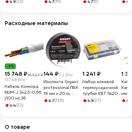
100x100x50 мм,
100x50 мм, SchE,
Systeme Electric
для 
4.9
(23)
4.7
(16)
4.7
(6)
4.
SchE, IMT35122
IMT35121
MULTIBOX D65x60
уста
мм (внутр.
120х
размеры), под
КРА
Расходные материалы
коронку D68 мм
GE4
IMT35101
-5%
15 748 ₽
144 ₽
1 241 ₽
1 3
16 527 ₽
7.2 ₽/м
157.48 ₽/м
Изолента Gigant
Набор клеевой
Кабе
Кабель Конкорд
professional ПВХ
термоусадочной
Камк
NUM-J 3х2,5-0,66
19 мм х 20 м,
трубки КВТ №20
мм 1
(100 м) 36
черная GT-0-3
86582
111
4.7
(128)
4.9
(27)
4.
4.4
(22)
О товаре