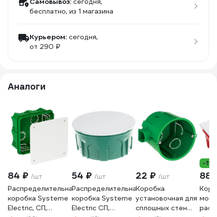
Самовывоз:
сегодня,
бесплатно
, из 1 магазина
Курьером:
сегодня,
от 290 ₽
Аналоги
-19
84 ₽
54 ₽
22 ₽
88 
/шт
/шт
/шт
Распределительная
Распределительная
Коробка
Коро
коробка Systeme
коробка Systeme
установочная для
монт
Electric, СП,
Electric СП,
сплошных стен
расп