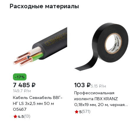
Расходные материалы
-17%
7 485 ₽
103 ₽
5.15 ₽/м
149.7 ₽/м
Профессиональная
Кабель Севкабель ВВГ-
изолента ПВХ KRANZ
НГ LS 3х2,5 мм 50 м
0,18х19 мм, 20 м, черная
05467
KR-09-2806
5
(571)
4.5
(13)