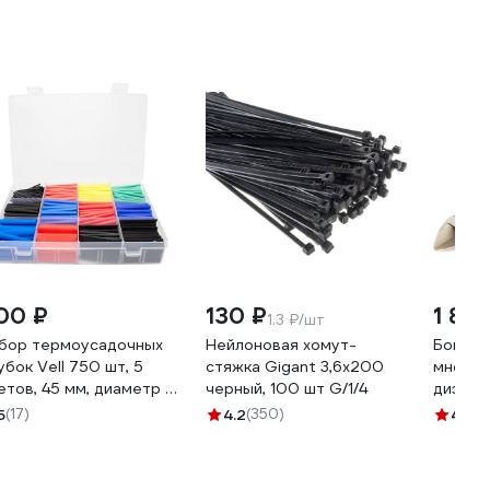
00 ₽
130 ₽
1 85
1.3 ₽/шт
бор термоусадочных
Нейлоновая хомут-
Бокоре
убок Vell 750 шт, 5
стяжка Gigant 3,6х200
многоф
етов, 45 мм, диаметр 1-
черный, 100 шт G/1/4
диэлек
 мм 1379612
KRANZ 
5
(17)
4.2
(350)
4.9
(3