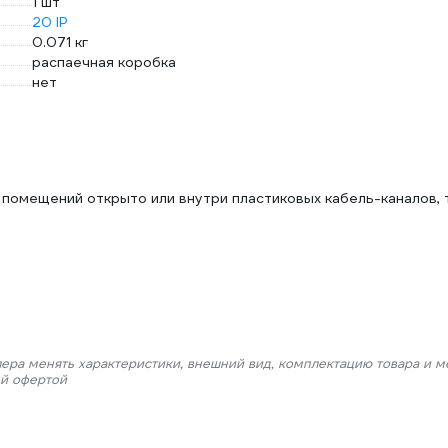
1 шт
20 IP
0.071 кг
распаечная коробка
нет
помещений открыто или внутри пластиковых кабель-каналов, 
лера менять характеристики, внешний вид, комплектацию товара и м
ой офертой