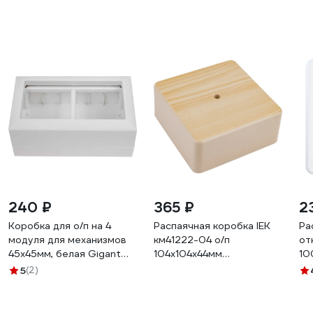
240 ₽
365 ₽
2
Коробка для о/п на 4
Распаячная коробка IEK
Ра
модуля для механизмов
км41222-04 о/п
от
45х45мм, белая Gigant
104x104x44мм
10
72944-1GI
сосна(6к/6мм2) UKO10-
KM
5
(2)
100-100-044-K34
10