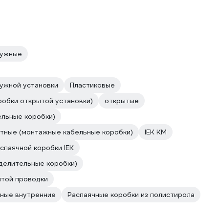
ружные
ужной установки
Пластиковые
обки открытой установки)
открытые
ельные коробки)
тные (монтажные кабельные коробки)
IEK КМ
спаячной коробки IEK
делительные коробки)
ытой проводки
ные внутренние
Распаячные коробки из полистирола