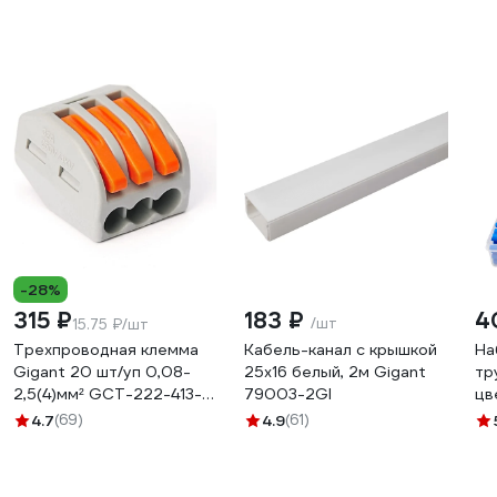
-28%
315 ₽
183 ₽
4
/шт
15.75 ₽/шт
Трехпроводная клемма
Кабель-канал с крышкой
На
Gigant 20 шт/уп 0,08-
25х16 белый, 2м Gigant
тр
2,5(4)мм² GCT-222-413-
79003-2GI
цв
20
13
4.7
(69)
4.9
(61)