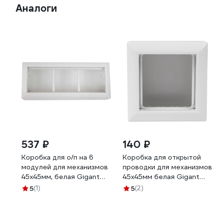
Аналоги
537 ₽
140 ₽
Коробка для о/п на 6
Коробка для открытой
модулей для механизмов
проводки для механизмов
45х45мм, белая Gigant
45х45мм белая Gigant
72946-1GI
72914-1GI
5
(1)
5
(2)