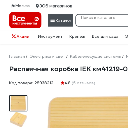
306 магазинов
Москва
Каталог
Акции
Инструмент
Крепеж
Всё для сада
Э
Главная
Электрика и свет
Кабеленесущие системы
/
/
/
Распаячная коробка IEK км41219-
Код товара:
28938212
4.8
(5 отзывов)