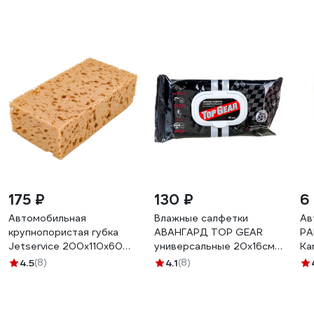
175 ₽
130 ₽
6
Автомобильная
Влажные салфетки
Ав
крупнопористая губка
АВАНГАРД TOP GEAR
PA
Jetservice 200x110x60
универсальные 20х16см
Ka
мм СП-167
45шт TG-30107
4.5
(8)
4.1
(8)