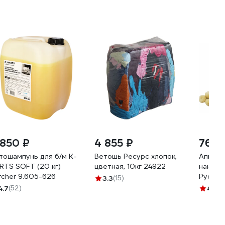
 850 ₽
4 855 ₽
762 
тошампунь для б/м K-
Ветошь Ресурс хлопок,
Апплик
RTS SOFT (20 кг)
цветная, 10кг 24922
нанесе
rcher 9.605-626
Русски
3.3
(15)
100 шт
4.7
(52)
4.6
(7