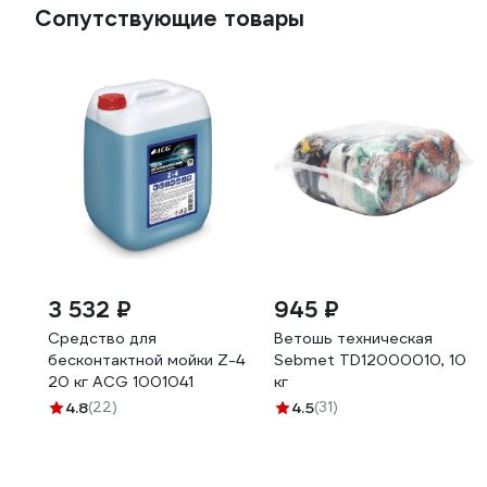
Сопутствующие товары
3 532 ₽
945 ₽
Средство для
Ветошь техническая
бесконтактной мойки Z-4
Sebmet TD12000010, 10
20 кг ACG 1001041
кг
4.8
(22)
4.5
(31)