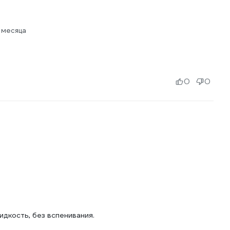
 месяца
0
0
идкость, без вспенивания.