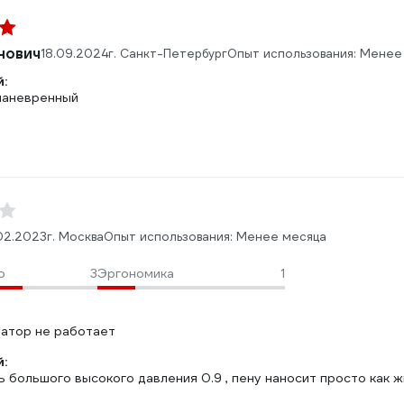
нович
18.09.2024
г. Санкт-Петербург
Опыт использования: Менее
:
маневренный
02.2023
г. Москва
Опыт использования: Менее месяца
о
3
Эргономика
1
ратор не работает
:
 большого высокого давления 0.9 , пену наносит просто как ж