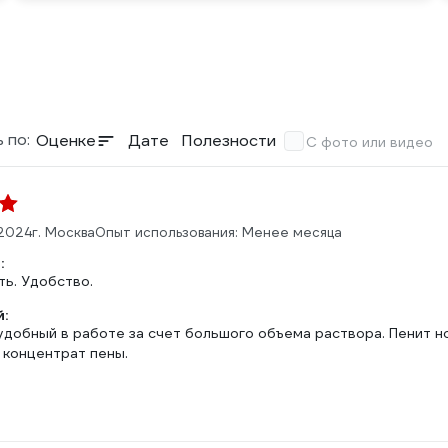
 по:
Оценке
Дате
Полезности
С фото или видео
.2024
г. Москва
Опыт использования: Менее месяца
:
ь. Удобство.
:
добный в работе за счет большого объема раствора. Пенит но
 концентрат пены.