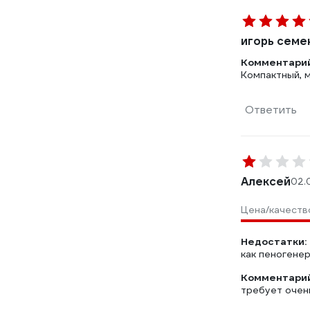
игорь семе
Комментарий
Компактный, 
Ответить
Алексей
02.
Цена/качеств
Недостатки:
как пеногене
Комментарий
требует очень