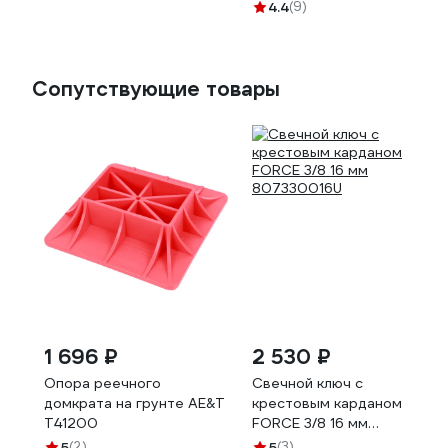
4.4
(9)
Сопутствующие товары
1 696 ₽
2 530 ₽
Опора реечного
Свечной ключ с
домкрата на грунте AE&T
крестовым карданом
T41200
FORCE 3/8 16 мм
807330016U
5
(2)
5
(3)