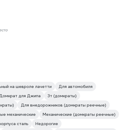
есто
ный на шевроле лачетти
Для автомобиля
Домкрат для Джипа
3т (домкраты)
краты)
Для внедорожников (домкраты реечные)
ые механические
Механические (домкраты реечные)
корпуса сталь
Недорогие