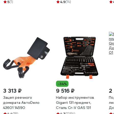
опорой в комплекте, 123
11
5
(1)
4.9
(14)
см N024
-34%
3 313 ₽
9 516 ₽
2
Зацеп реечного
Набор инструментов
По
домкрата АвтоDело
Gigant 131 предмет,
ле
43601 14590
Сталь Cr-V GAS 131
Дх
01
4.4
(18)
4.7
(1264)