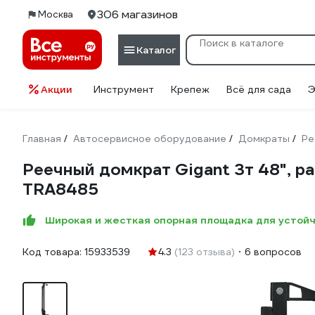
306 магазинов
Москва
Каталог
Акции
Инструмент
Крепеж
Всё для сада
Э
Главная
Автосервисное оборудование
Домкраты
Ре
/
/
/
Реечный домкрат Gigant 3т 48", 
TRA8485
Широкая и жесткая опорная площадка для устойч
Код товара:
15933539
4.3
(123 отзыва)
6 вопросов