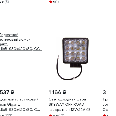
0_z01
4.8
(8)
5
(1)
 537 ₽
1 164 ₽
3 40
дкатной пластиковый
Светодиодная фара
Трибот
жак Gigant,
SKYWAY OFF ROAD
состав
ШхВ-930х420х80, CC-
квадратная 12V/24V 48W
Оффроа
6000К 16 диодов,
двс 12
4.6
(123)
4.6
(10)
5
(21)