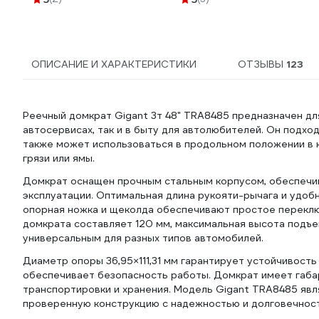
ОПИСАНИЕ И ХАРАКТЕРИСТИКИ
ОТЗЫВЫ
123
Реечный домкрат Gigant 3т 48" TRA8485 предназначен дл
автосервисах, так и в быту для автолюбителей. Он подхо
также может использоваться в продольном положении в 
грязи или ямы.
Домкрат оснащен прочным стальным корпусом, обеспечи
эксплуатации. Оптимальная длина рукояти-рычага и удоб
опорная ножка и щеколда обеспечивают простое переклю
домкрата составляет 120 мм, максимальная высота подъе
универсальным для разных типов автомобилей.
Диаметр опоры 36,95×111,31 мм гарантирует устойчивость
обеспечивает безопасность работы. Домкрат имеет габари
транспортировки и хранения. Модель Gigant TRA8485 явля
проверенную конструкцию с надежностью и долговечнос