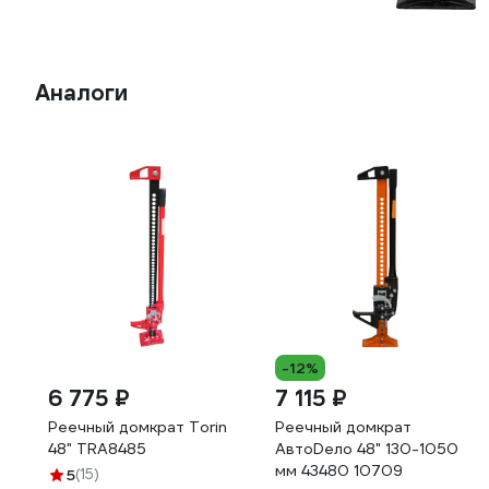
Аналоги
-12%
6 775 ₽
7 115 ₽
Реечный домкрат Torin
Реечный домкрат
48" TRA8485
АвтоDело 48" 130-1050
мм 43480 10709
5
(15)