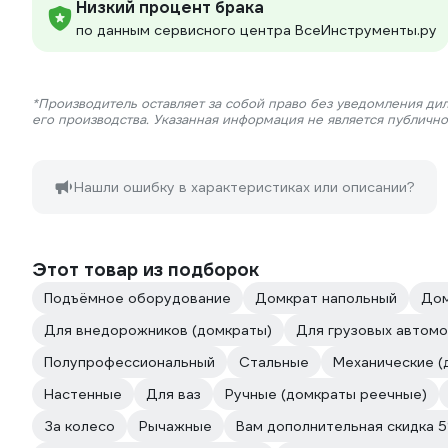
Низкий процент брака
по данным сервисного центра ВсеИнструменты.ру
*Производитель оставляет за собой право без уведомления ди
его производства. Указанная информация не является публичн
Нашли ошибку в характеристиках или описании?
Этот товар из подборок
Подъёмное оборудование
Домкрат напольный
Дом
Для внедорожников (домкраты)
Для грузовых автом
Полупрофессиональный
Стальные
Механические (
Настенные
Для ваз
Ручные (домкраты реечные)
За колесо
Рычажные
Вам дополнительная скидка 