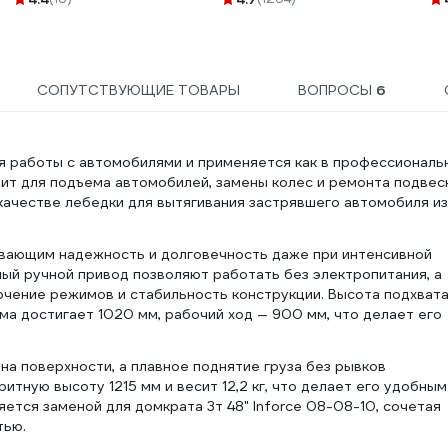
СОПУТСТВУЮЩИЕ ТОВАРЫ
ВОПРОСЫ
6
я работы с автомобилями и применяется как в профессиональ
дит для подъема автомобилей, замены колес и ремонта подвеск
качестве лебедки для вытягивания застрявшего автомобиля из
вающим надежность и долговечность даже при интенсивной
ный ручной привод позволяют работать без электропитания, а
чение режимов и стабильность конструкции. Высота подхват
ма достигает 1020 мм, рабочий ход — 900 мм, что делает его
 на поверхности, а плавное поднятие груза без рывков
тную высоту 1215 мм и весит 12,2 кг, что делает его удобным
ется заменой для домкрата 3т 48" Inforce 08-08-10, сочетая
тью.