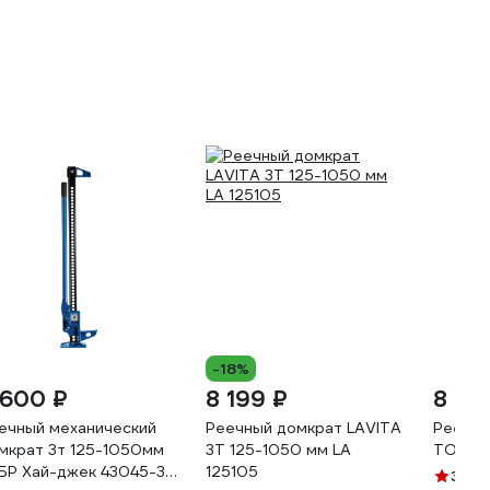
-18%
 600 ₽
8 199 ₽
8 45
ечный механический
Реечный домкрат LAVITA
Реечны
мкрат 3т 125-1050мм
3Т 125-1050 мм LA
TORIN 
БР Хай-джек 43045-3-
125105
3
(1)