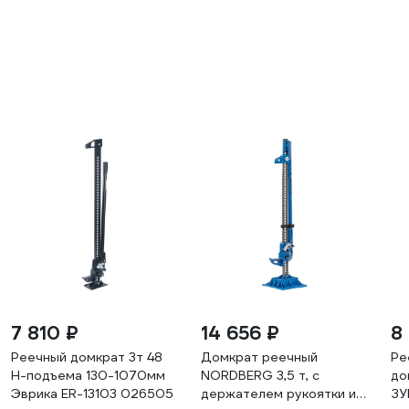
7 810 ₽
14 656 ₽
8
Реечный домкрат 3т 48
Домкрат реечный
Ре
H-подъема 130-1070мм
NORDBERG 3,5 т, с
до
Эврика ER-13103 026505
держателем рукоятки и
ЗУ