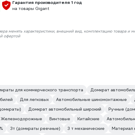
Гарантия производителя 1 год
на товары Gigant
лера менять характеристики, внешний вид, комплектацию товара и м
ой офертой
краты для коммерческого транспорта
Домкрат автомобиль
обилей
Для легковых
Автомобильные шиномонтажные
домкраты)
Домкрат автомобильный широкий
Ручные (дом
Железнодорожные
Винтовые
Китайские
Автомобильн
5%
3т (домкраты реечные)
3 т механические
Материал 