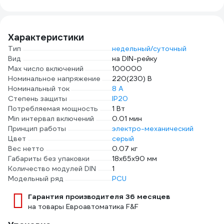
AC/
1SBE
Характеристики
Тип
недельный/суточный
Вид
на DIN-рейку
Max число включений
100000
Номинальное напряжение
220(230) В
Номинальный ток
8 А
Степень защиты
IP20
Потребляемая мощность
1 Вт
Min интервал включений
0.01 мин
Принцип работы
электро-механический
Цвет
серый
Вес нетто
0.07 кг
Габариты без упаковки
18х65х90 мм
Количество модулей DIN
1
Модельный ряд
PCU
Гарантия производителя 36 месяцев
на товары Евроавтоматика F&F