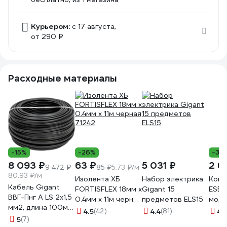
Курьером:
c 17 августа,
от 290 ₽
Расходные материалы
-15%
-26%
-39
8 093 ₽
63 ₽
5 031 ₽
2 6
9 472 ₽
85 ₽
5.73 ₽/м
80.93 ₽/м
Изолента ХБ
Набор электрика
Конт
Кабель Gigant
FORTISFLEX 18мм х
Gigant 15
ESB
ВВГ-Пнг А LS 2x1,5
0.4мм х 11м черная
предметов ELS15
моду
мм2, длина 100м
71242
АС-1
4.5
(42)
4.4
(81)
4.1
ГОСТ GCAB-03
5
(7)
кату