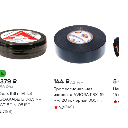
7%
 379 ₽
144 ₽
5 03
7.2 ₽/м
.58 ₽/м
Профессиональная
Набор 
бель ВВГп-НГ LS
изолента AVIORA ПВХ, 19
15 пре
ЬФАКАБЕЛЬ 3х1,5 мм
мм, 20 м, черная 305-
4.4
(8
СТ 50 м 05190
030
4.7
(349)
4.7
(99)