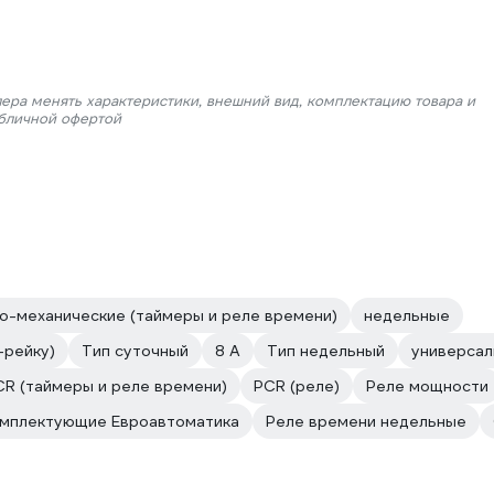
лера менять характеристики, внешний вид, комплектацию товара и
убличной офертой
о-механические (таймеры и реле времени)
недельные
-рейку)
Тип суточный
8 А
Тип недельный
универса
CR (таймеры и реле времени)
PCR (реле)
Реле мощности
омплектующие Евроавтоматика
Реле времени недельные