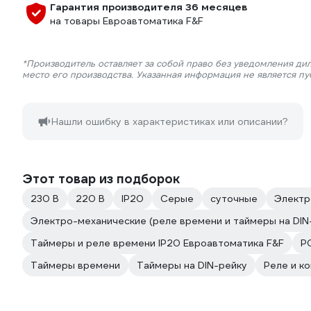
Гарантия производителя 36 месяцев
на товары Евроавтоматика F&F
*Производитель оставляет за собой право без уведомления ди
место его производства. Указанная информация не является п
Нашли ошибку в характеристиках или описании?
Этот товар из подборок
230 В
220 В
IP20
Серые
суточные
Электр
Электро-механические (реле времени и таймеры на DIN
Таймеры и реле времени IP20 Евроавтоматика F&F
P
Таймеры времени
Таймеры на DIN-рейку
Реле и к