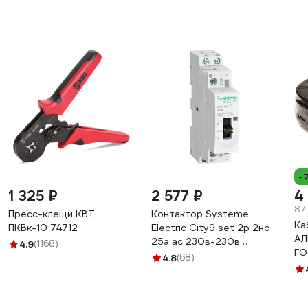
-
1 325 ₽
2 577 ₽
4
87
Пресс-клещи КВТ
Контактор Systeme
Ка
ПКВк-10 74712
Electric City9 set 2p 2но
АЛ
25a ac 230в-230в
4.9
(1168)
ГО
C9C32225
4.8
(68)