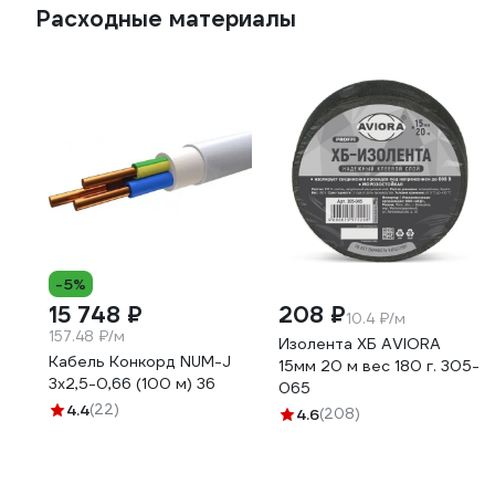
Расходные материалы
-5%
15 748 ₽
208 ₽
10.4 ₽/м
157.48 ₽/м
Изолента ХБ AVIORA
Кабель Конкорд NUM-J
15мм 20 м вес 180 г. 305-
3х2,5-0,66 (100 м) 36
065
4.4
(22)
4.6
(208)