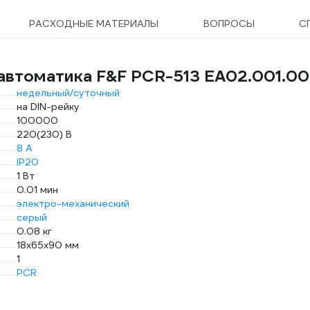
РАСХОДНЫЕ МАТЕРИАЛЫ
ВОПРОСЫ
С
автоматика F&F PCR-513 EA02.001.0
недельный/суточный
на DIN-рейку
100000
220(230) В
8 А
IP20
1 Вт
0.01 мин
электро-механический
серый
0.08 кг
18х65х90 мм
1
PCR