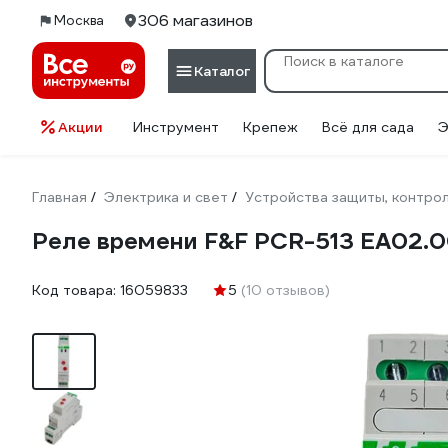
306 магазинов
Москва
Каталог
Акции
Инструмент
Крепеж
Всё для сада
Э
Главная
Электрика и свет
Устройства защиты, контрол
/
/
Реле времени F&F PCR-513 EA02.0
Код товара:
16059833
5
(10 отзывов)