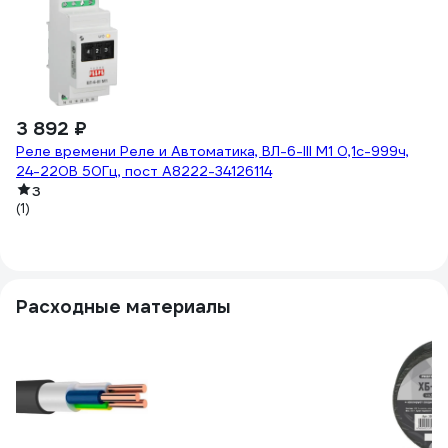
3
Ци
A
(1
3 892 ₽
Реле времени Реле и Автоматика, ВЛ-6-III M1 0,1с-999ч,
24-220В 50Гц, пост A8222-34126114
3
(1)
Расходные материалы