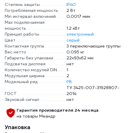
Степень защиты
IP40
Потребляемая мощность
2 Вт
Min интервал включений
0,0017 мин
Max подключаемая
мощность
1.2 кВт
Принцип работы
электронный
Цвет
серый
Контактная группа
3 переключающие группы
Вес нетто
0.095 кг
Габариты без упаковки
22х93х62 мм
Подсветка дисплея
нет
Количество модулей DIN
1
Модульная ширина
2
Модельный ряд
РВ
ТУ 3425-007-31928807-
ГОСТ
2014
Звуковой сигнал
нет
Гарантия производителя 24 месяца
на товары Меандр
Упаковка