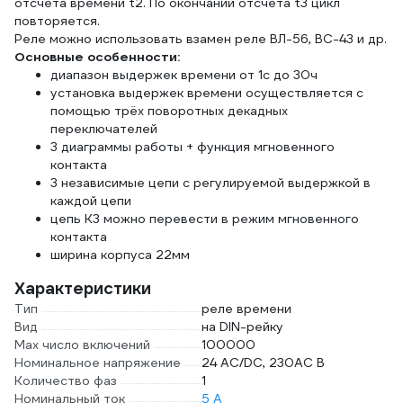
отсчёта времени t2. По окончании отсчёта t3 цикл
повторяется.
Реле можно использовать взамен реле ВЛ-56, ВС-43 и др.
Основные особенности:
диапазон выдержек времени от 1с до 30ч
установка выдержек времени осуществляется с
помощью трёх поворотных декадных
переключателей
3 диаграммы работы + функция мгновенного
контакта
3 независимые цепи с регулируемой выдержкой в
каждой цепи
цепь К3 можно перевести в режим мгновенного
контакта
ширина корпуса 22мм
Характеристики
Тип
реле времени
Вид
на DIN-рейку
Max число включений
100000
Номинальное напряжение
24 AC/DC, 230AC В
Количество фаз
1
Номинальный ток
5 А