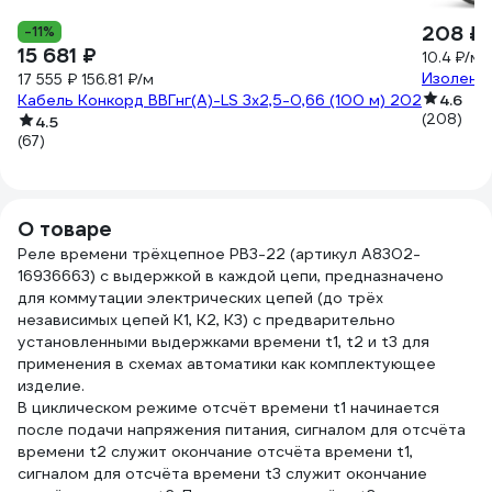
208 ₽
-11%
15 681 ₽
10.4 ₽/м
Изолента
17 555 ₽
156.81 ₽/м
Кабель Конкорд ВВГнг(А)-LS 3х2,5-0,66 (100 м) 202
4.6
(208)
4.5
(67)
О товаре
Реле времени трёхцепное РВ3-22 (артикул A8302-
16936663) с выдержкой в каждой цепи, предназначено
для коммутации электрических цепей (до трёх
независимых цепей К1, К2, К3) с предварительно
установленными выдержками времени t1, t2 и t3 для
применения в схемах автоматики как комплектующее
изделие.
В циклическом режиме отсчёт времени t1 начинается
после подачи напряжения питания, сигналом для отсчёта
времени t2 служит окончание отсчёта времени t1,
сигналом для отсчёта времени t3 служит окончание