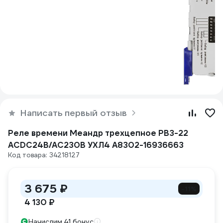
Написать первый отзыв
Реле времени Меандр трехцепное РВ3-22
ACDC24B/AC230B УХЛ4 A8302-16936663
Код товара: 34218127
3 675 ₽
-11%
4 130 ₽
Начислим 41 бонус