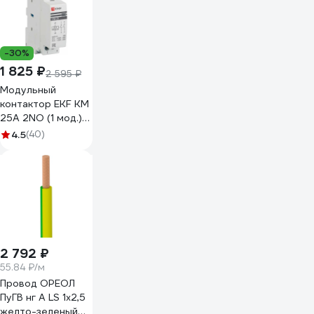
-30%
1 825 ₽
2 595 ₽
Модульный
контактор EKF КМ
25А 2NО (1 мод.)
PROxima km-1-25-
4.5
(40)
20
2 792 ₽
55.84 ₽/м
Провод ОРЕОЛ
ПуГВ нг А LS 1х2,5
желто-зеленый