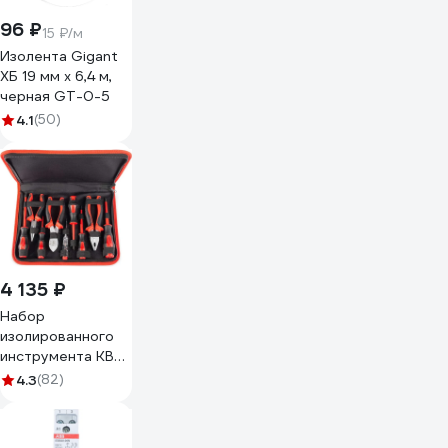
96 ₽
15 ₽/м
Изолента Gigant
ХБ 19 мм х 6,4 м,
черная GT-0-5
4.1
(50)
4 135 ₽
Набор
изолированного
инструмента КВТ
НИИ-01 59380
4.3
(82)