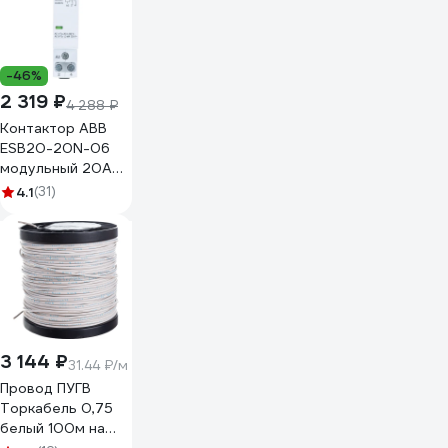
-46%
2 319 ₽
4 288 ₽
Контактор ABB
ESB20-20N-06
модульный 20А
АС-1, 2НО,
4.1
(31)
катушка 230В
AC/DC
1SBE121111R0620
3 144 ₽
31.44 ₽/м
Провод ПУГВ
Торкабель 0,75
белый 100м на