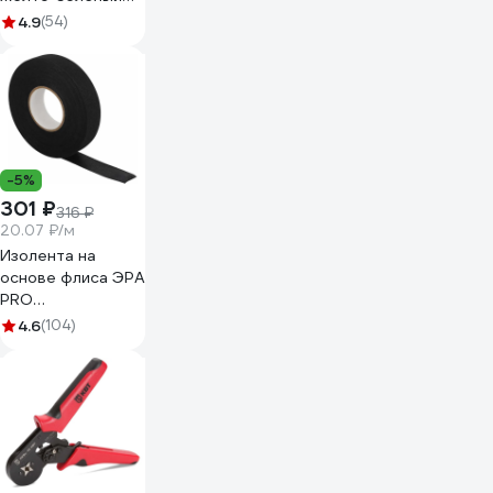
50м 00-
4.9
(54)
00003430
-5%
301 ₽
316 ₽
20.07 ₽/м
Изолента на
основе флиса ЭРА
PRO
PROFLEEC1915 19
4.6
(104)
мм, 15 м, 0,3 мм,
черная Б0057181