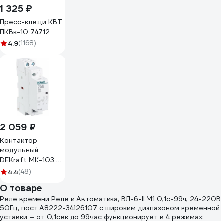
1 325 ₽
Пресс-клещи КВТ
ПКВк-10 74712
4.9
(1168)
2 059 ₽
Контактор
модульный
DEKraft МК-103 2
НО, 25 А, 230 В
4.4
(48)
18064DEK
О товаре
Реле времени Реле и Автоматика, ВЛ-6-II M1 0,1с-99ч, 24-220В
50Гц, пост A8222-34126107 с широким диапазоном временной
уставки — от 0,1сек до 99час функционирует в 4 режимах: