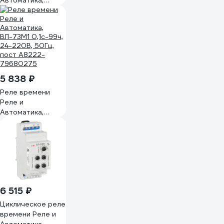
Автоматика,
ВЛ-56М1 0,1с-99ч,
24-220В 50Гц,
пост. A8223-
76911311
5 838 ₽
Реле времени
Реле и
Автоматика,
ВЛ-73M1 0,1с-99ч,
24-220В, 50Гц,
пост A8222-
79680275
6 515 ₽
Циклическое реле
времени Реле и