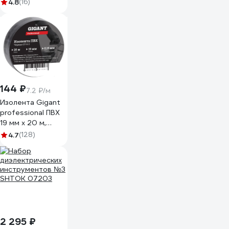
катушке
4.8
(16)
0749524536953
144 ₽
7.2 ₽/м
Изолента Gigant
professional ПВХ
19 мм х 20 м,
черная GT-0-3
4.7
(128)
2 295 ₽