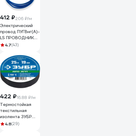
412 ₽
206 ₽/м
Электрический
провод ПУГВнг(А)-
LS ПРОВОДНИК
1x6 мм2 синий, 2м
4.7
(43)
OZ250036L2
422 ₽
16.88 ₽/м
Термостойкая
текстильная
изолента ЗУБР
Авто-Жгут 19 мм х
4.8
(29)
25 м 1236-2