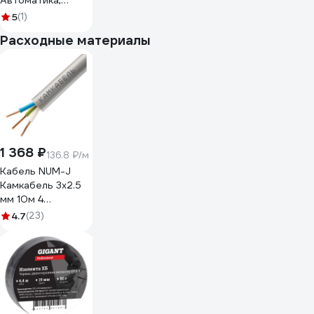
Автоматика,
ВЛ-43М1 A8223-
5
(1)
80108127
Расходные материалы
1 368 ₽
136.8 ₽/м
Кабель NUM-J
Камкабель 3x2.5
мм 10м 4
1117S30HG0007ЪM0010М
4.7
(23)