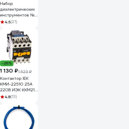
Набор
диэлектрических
инструментов №3
SHTOK 07203
4.5
(21)
-26%
1 130 ₽
1 523 ₽
Контактор IEK
КМИ-22510 25А
220В ИЭК KKM21-
025-230-10
4.8
(13)