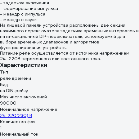
- задержка включения
- формирование импульса
- меандр с импульса
- меандр с паузы
На лицевой панели устройства расположены две секции
нажимного переключателя задатчика временных интервалов и
пяти-секционный DIP-переключатель, используемый для
выбора временных диапазонов и алгоритмов
функционирования устройств.
Питание реле осуществляется от источника напряжением
24…220В переменного или постоянного тока.
Характеристики
Тип
реле времени
Вид
на DIN-рейку
Max число включений
90000
Номинальное напряжение
24-220(230) В
Количество фаз
1
Номинальный ток