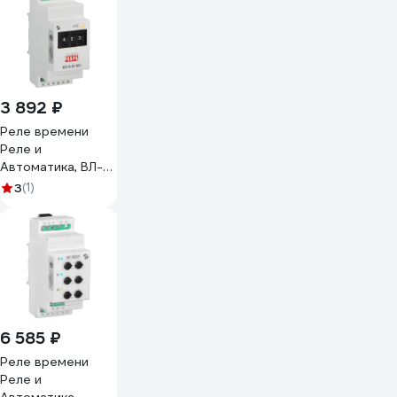
3 892 ₽
Реле времени
Реле и
Автоматика, ВЛ-6-
III M1 0,1с-999ч,
3
(1)
24-220В 50Гц,
пост A8222-
34126114
6 585 ₽
Реле времени
Реле и