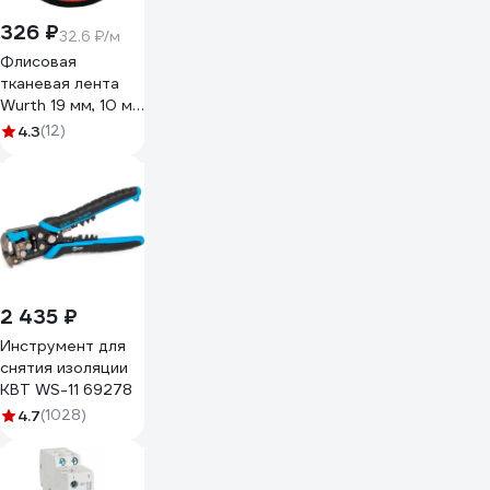
326 ₽
32.6 ₽/м
Флисовая
тканевая лента
Wurth 19 мм, 10 м
5997719615090 1
4.3
(12)
2 435 ₽
Инструмент для
снятия изоляции
КВТ WS-11 69278
4.7
(1028)