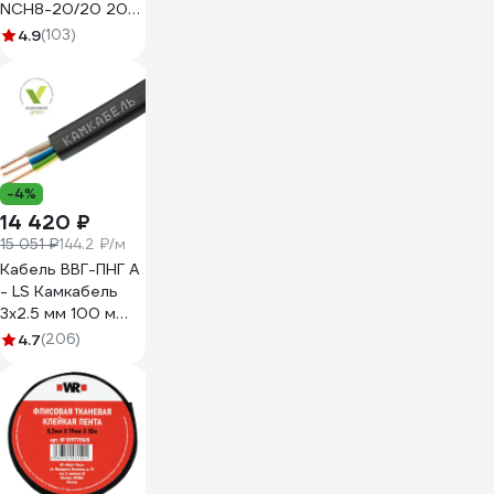
NCH8-20/20 20A
2НО AC 220/230В
4.9
(103)
50Гц 256054
-4%
14 420 ₽
15 051 ₽
144.2 ₽/м
Кабель ВВГ-ПНГ А
- LS Камкабель
3x2.5 мм 100 м
ГОСТ
4.7
(206)
1157К30HG00070А0100М