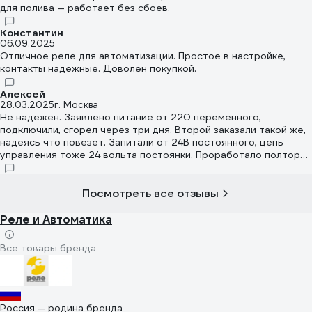
для полива — работает без сбоев.
Константин
06.09.2025
Отличное реле для автоматизации. Простое в настройке,
контакты надежные. Доволен покупкой.
Алексей
28.03.2025
г. Москва
Не надежен. Заявлено питание от 220 переменного,
подключили, сгорел через три дня. Второй заказали такой же,
надеясь что повезет. Запитали от 24В постоянного, цепь
управления тоже 24 вольта постоянки. Проработало полторы
недели примерно, и перестало отсчитывать интервалы
времени, начинающиеся с 4 то есть 27, 30 секунд
отсчитывает, а вот 45 - 47 продолжает мигать желтым и
Посмотреть все отзывы
подавать ток на нагрузку и дольше.
Реле и Автоматика
Все товары бренда
Россия — родина бренда