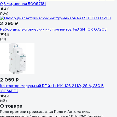
0,3 мм, черная Б0057181
4.6
(104)
2 295 ₽
Набор диэлектрических инструментов №3 SHTOK 07203
4.5
(21)
2 059 ₽
Контактор модульный DEKraft МК-103 2 НО, 25 А, 230 В
18064DEK
4.4
(48)
О товаре
Реле времени производства Реле и Автоматика,
переключатель “звезда-треугольник” ВЛ-32М1 (артикул