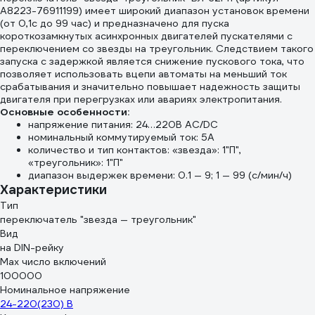
A8223-76911199) имеет широкий диапазон установок времени
(от 0,1с до 99 час) и предназначено для пуска
короткозамкнутых асинхронных двигателей пускателями с
переключением со звезды на треугольник. Следствием такого
запуска с задержкой является снижение пускового тока, что
позволяет использовать вцепи автоматы на меньший ток
срабатывания и значительно повышает надежность защиты
двигателя при перегрузках или авариях электропитания.
Основные особенности:
напряжение питания: 24…220В AC/DC
номинальный коммутируемый ток: 5А
количество и тип контактов: «звезда»: 1"П",
«треугольник»: 1"П"
диапазон выдержек времени: 0.1 — 9; 1 — 99 (с/мин/ч)
Характеристики
Тип
переключатель "звезда — треугольник"
Вид
на DIN-рейку
Max число включений
100000
Номинальное напряжение
24-220(230) В