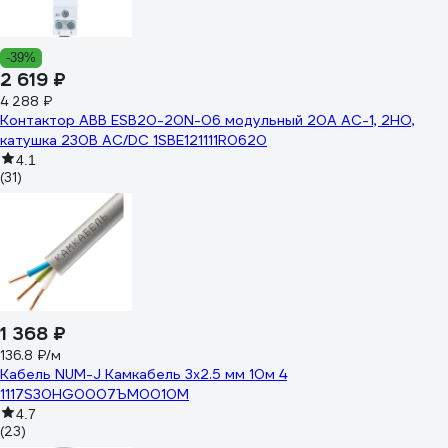
-39%
2 619 ₽
4 288 ₽
Контактор ABB ESB20-20N-06 модульный 20А АС-1, 2НО,
катушка 230В AC/DC 1SBE121111R0620
4.1
(31)
1 368 ₽
136.8 ₽/м
Кабель NUM-J Камкабель 3x2.5 мм 10м 4
1117S30HG0007ЪM0010М
4.7
(23)