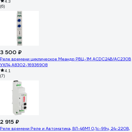
4.3
(6)
3 500 ₽
Реле времени циклическое Меандр РВЦ-1М ACDC24B/AC230B
УХЛ4 A8302-16936908
4.1
(7)
2 915 ₽
Реле времени Реле и Автоматика, ВЛ-46М1 0,1с-99ч, 24-220В,