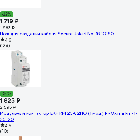
-12%
1 719 ₽
1 963 ₽
Нож для разделки кабеля Secura Jokari No. 16 10160
4.6
(128)
-30%
1 825 ₽
2 595 ₽
Модульный контактор EKF КМ 25А 2NО (1 мод.) PROxima km-1-
25-20
4.5
(40)