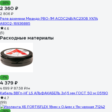
-16%
2 360 ₽
2 806 ₽
Реле времени Меандр РВО-1М ACDC24B/AC230B УХЛ4
A8302-16936885
4.6
(5)
Расходные материалы
-7%
4 379 ₽
4 699 ₽
87.58 ₽/м
Кабель ВВГп-НГ LS АЛЬФАКАБЕЛЬ 3х1,5 мм ГОСТ 50 м 05190
4.7
(99)
-26%