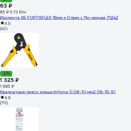
63 ₽
85 ₽
5.73 ₽/м
Изолента ХБ FORTISFLEX 18мм х 0.4мм х 11м черная 71242
4.5
(42)
-33%
1 325 ₽
1 985 ₽
Квадратные пресс клещи Inforce 0.08-10 мм2 06-19-10
4.8
(70)