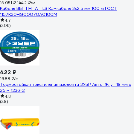
15 051 ₽
144.2 ₽/м
Кабель ВВГ-ПНГ А - LS Камкабель 3x2.5 мм 100 м ГОСТ
1157К30HG00070А0100М
4.7
(206)
422 ₽
16.88 ₽/м
Термостойкая текстильная изолента ЗУБР Авто-Жгут 19 мм х
25 м 1236-2
4.8
(29)