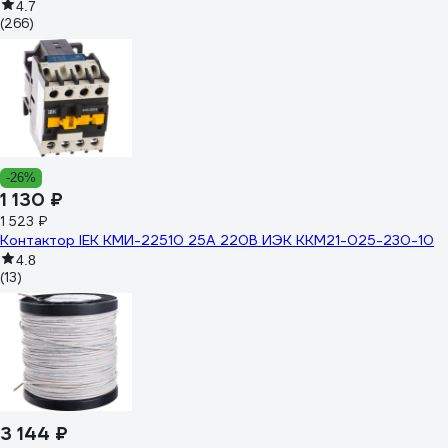
4.7
(266)
-26%
1 130 ₽
1 523 ₽
Контактор IEK КМИ-22510 25А 220В ИЭК KKM21-025-230-10
4.8
(13)
3 144 ₽