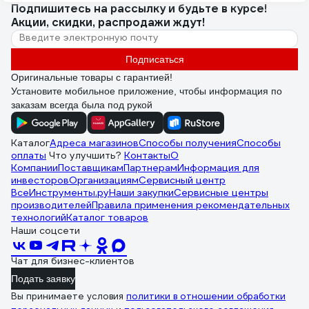
Подпишитесь
на рассылку
и будьте в курсе!
Акции, скидки, распродажи ждут!
Подписаться
Оригинальные товары с гарантией!
Установите мобильное приложение, чтобы информация по
заказам всегда была под рукой
Каталог
Адреса магазинов
Способы получения
Способы
оплаты
Что улучшить?
Контакты
О
Компании
Поставщикам
Партнерам
Информация для
инвесторов
Организациям
Сервисный центр
ВсеИнструменты.ру
Наши закупки
Сервисные центры
производителей
Правила применения рекомендательных
технологий
Каталог товаров
Наши соцсети
Чат для бизнес-клиентов
Подать заявку
Вы принимаете условия
политики в отношении обработки