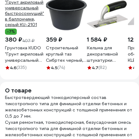
-7%
380 ₽
359 ₽
1 584 ₽
126
407 ₽
Грунтовка KUDO
Строительный
Кельма для
Приж
"Грунт акриловый
круглый таз
декоративной
обой
универсальный
Сибртех черный,
штукатурки
KLEO
быстросохнущий"
30л Россия 81455
Armero, 200х77
4.6
(335)
4.5
(74)
4.7
(82)
4.
в баллончике,
мм A233/121 AM12-
серый KU-2101
121
О товаре
Быстротвердеющий тонкодисперсный состав
тиксотропного типа для финишной отделки бетонных и
железобетонных конструкций с толщиной применения от
0,5 до 7 мм.
Сухая ремонтная, тонкодисперсная, безусадочная смесь
тиксотропного типа для финишной отделки бетонных и
железобетонных конструкций с толщиной применения от