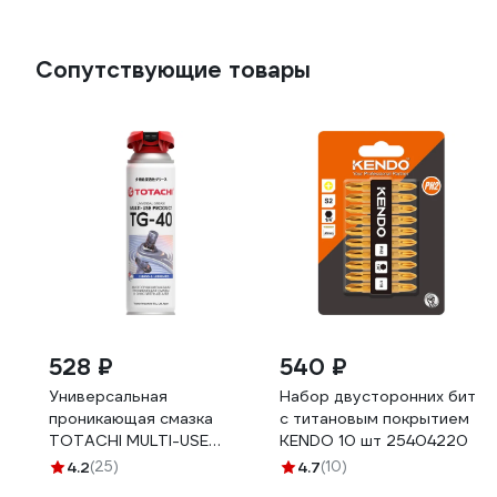
Сопутствующие товары
528 ₽
540 ₽
Универсальная
Набор двусторонних бит
проникающая смазка
с титановым покрытием
TOTACHI MULTI-USE
KENDO 10 шт 25404220
PRODUCT TG-40 0,65л
4.2
(25)
4.7
(10)
9D1Z6