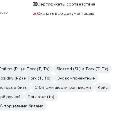
Сертификаты соответствия
есто
Скачать всю документацию
Phillips (PH) и Torx (T, Tx)
Slotted (SL) и Torx (T, Tx)
ozidriv (PZ) и Torx (T, Tx)
3-х компонентные
естовые биты
С битами шестигранниками
Кейс
ой ручкой
Torx star (ts)
С торцевыми битами