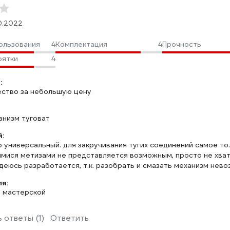
10.2022
ользования
4
Комплектация
4
Прочность
оятки
4
:
ество за небольшую цену
анизм туговат
:
 универсальный. для закручивания тугих соединений самое то.
мися метизами не представляется возможным, просто не хва
деюсь разработается, т.к. разобрать и смазать механизм нев
ля:
 мастерской
 ответы (1)
Ответить