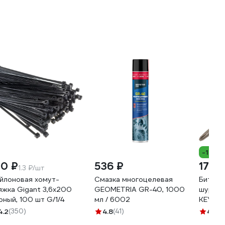
-17%
30 ₽
536 ₽
177 ₽
1.3 ₽/шт
йлоновая хомут-
Смазка многоцелевая
Бита д
яжка Gigant 3,6х200
GEOMETRIA GR-40, 1000
шурупо
рный, 100 шт G/1/4
мл / 6002
KEYAN
4.2
(350)
4.8
(41)
4.5
(4