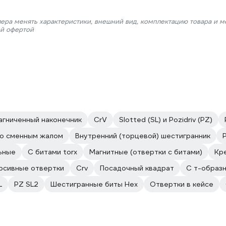
лера менять характеристики, внешний вид, комплектацию товара и м
ой офертой
агниченный наконечник
CrV
Slotted (SL) и Pozidriv (PZ)
о сменным жалом
Внутренний (торцевой) шестигранник
P
ьные
С битами torx
Магнитные (отвертки с битами)
Кр
рсивные отвертки
Crv
Посадочный квадрат
С т-образн
L
PZ SL2
Шестигранные биты Hex
Отвертки в кейсе