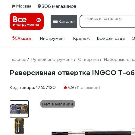
306 магазинов
Москва
Каталог
Акции
Инструмент
Крепеж
Всё для сада
Э
Главная
Ручной инструмент
Отвертки
Наборные с на
/
/
/
Реверсивная отвертка INGCO Т-об
Код товара:
17457120
4.9
(11 отзывов)
Нет в наличии