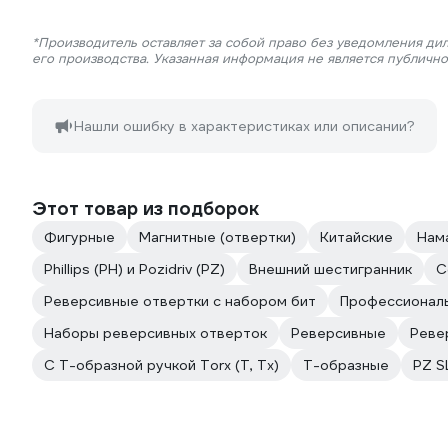
*Производитель оставляет за собой право без уведомления ди
его производства. Указанная информация не является публичн
Нашли ошибку в характеристиках или описании?
Этот товар из подборок
Фигурные
Магнитные (отвертки)
Китайские
Нам
Phillips (PH) и Pozidriv (PZ)
Внешний шестигранник
С
Реверсивные отвертки с набором бит
Профессионал
Наборы реверсивных отверток
Реверсивные
Реве
С Т-образной ручкой Torx (T, Tx)
Т-образные
PZ S