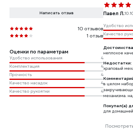
Написать отзыв
Павел Л.
10.
Удобство исп
10 отзывов
Качество рук
1 отзыв
Достоинства
Оценки по параметрам
неплохое кач
Удобство использования
4
Недостатки:
Комплектация
4
храповый мех
Прочность
4
Комментарий
Качество насадок
4
в целом набор
закручивающи
Качество рукоятки
4
механизма. на
Покупал(а) д
для домашней
Посмотреть