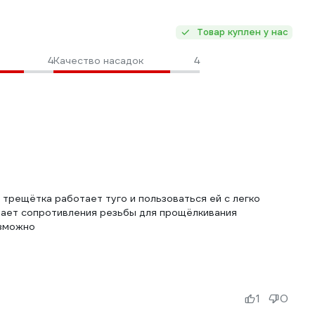
Товар куплен у нас
4
Качество насадок
4
 трещётка работает туго и пользоваться ей с легко
тает сопротивления резьбы для прощёлкивания
озможно
1
0