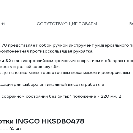
Ы
11
СОПУТСТВУЮЩИЕ ТОВАРЫ
В
478 представляет собой ручной инструмент универсального т
компонентная противоскользящая рукоятка.
ли S2
с антикоррозийным хромовым покрытием и обладают ос
ость и долгий срок службы.
нащен специальным трещоточным механизмом и реверсивным
ксации для выбора оптимальной высоты работы в
 собранном состоянии без биты: 1 положение - 220 мм, 2
ертки INGCO HKSDB0478
45 шт