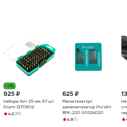
-11%
925 ₽
625 ₽
1
Наборы бит 25 мм, 67 шт.
Магнитезатор/
Не
Sturm 1270602
демагнитезатор Pro'sKit
ст
8PK-220 00324020
че
4.2
(36)
4.9
(7)