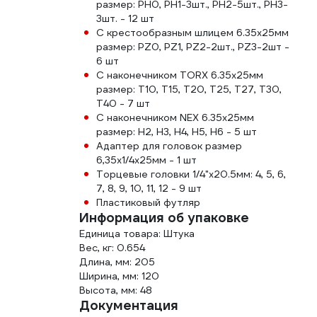
размер: PH0, PH1-3шт., PH2-5шт., PH3-
3шт. - 12 шт
С крестообразным шлицем 6.35х25мм
размер: PZ0, PZ1, PZ2-2шт., PZ3-2шт -
6 шт
С наконечником TORX 6.35х25мм
размер: T10, T15, T20, T25, T27, T30,
T40 - 7 шт
С наконечником NEX 6.35х25мм
размер: H2, H3, H4, H5, H6 - 5 шт
Адаптер для головок размер
6,35х1/4х25мм - 1 шт
Торцевые головки 1/4"х20.5мм: 4, 5, 6,
7, 8, 9, 10, 11, 12 - 9 шт
Пластиковый футляр
Информация об упаковке
Единица товара: Штука
Вес, кг: 0.654
Длина, мм: 205
Ширина, мм: 120
Высота, мм: 48
Документация