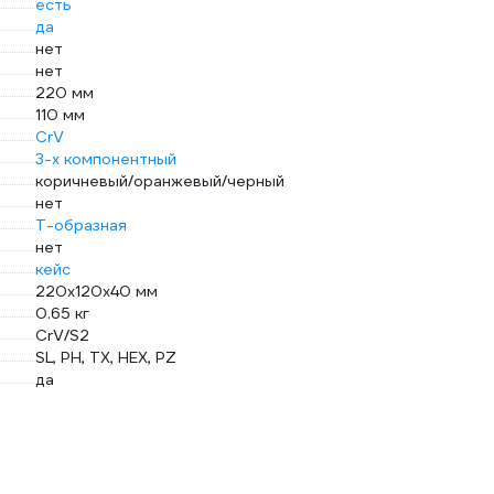
есть
да
нет
нет
220 мм
110 мм
CrV
3-х компонентный
коричневый/оранжевый/черный
нет
Т-образная
нет
кейс
220х120х40 мм
0.65 кг
CrV/S2
SL, PH, TX, HEX, PZ
да