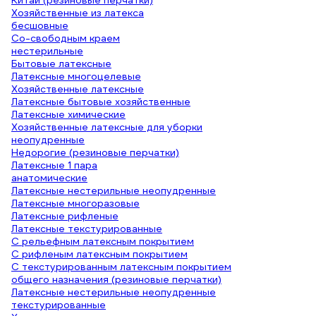
Китай (резиновые перчатки)
Хозяйственные из латекса
бесшовные
Со-свободным краем
нестерильные
Бытовые латексные
Латексные многоцелевые
Хозяйственные латексные
Латексные бытовые хозяйственные
Латексные химические
Хозяйственные латексные для уборки
неопудренные
Недорогие (резиновые перчатки)
Латексные 1 пара
анатомические
Латексные нестерильные неопудренные
Латексные многоразовые
Латексные рифленые
Латексные текстурированные
С рельефным латексным покрытием
С рифленым латексным покрытием
С текстурированным латексным покрытием
общего назначения (резиновые перчатки)
Латексные нестерильные неопудренные
текстурированные