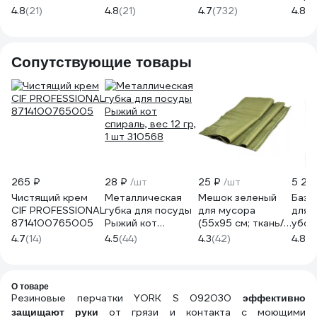
KOMФОРТ с алоэ,
Люкс 
4.8
(21)
4.8
(21)
4.7
(732)
4.8
(1
р-р S 402-415
6850
Сопутствующие товары
265 ₽
28 ₽
/шт
25 ₽
/шт
5 28
Чистящий крем
Металлическая
Мешок зеленый
Базо
CIF PROFESSIONAL
губка для посуды
для мусора
для 
8714100765005
Рыжий кот
(55x95 см; ткань/
убор
спираль, вес 12 гр,
полипропилен) ON
Joha
4.7
(14)
4.5
(44)
4.3
(42)
4.8
(9
1 шт 310568
02-24-001
Torn
j250
О товаре
Резиновые перчатки YORK S 092030
эффективно
от грязи и контакта с моющими
защищают руки