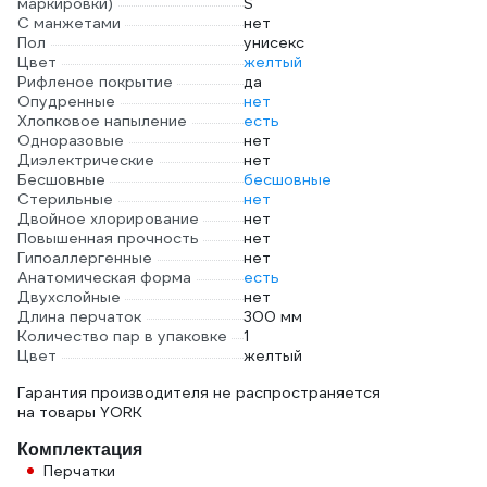
маркировки)
S
С манжетами
нет
Пол
унисекс
Цвет
желтый
Рифленое покрытие
да
Опудренные
нет
Хлопковое напыление
есть
Одноразовые
нет
Диэлектрические
нет
Бесшовные
бесшовные
Стерильные
нет
Двойное хлорирование
нет
Повышенная прочность
нет
Гипоаллергенные
нет
Анатомическая форма
есть
Двухслойные
нет
Длина перчаток
300 мм
Количество пар в упаковке
1
Цвет
желтый
Гарантия производителя не распространяется
на товары YORK
Комплектация
Перчатки