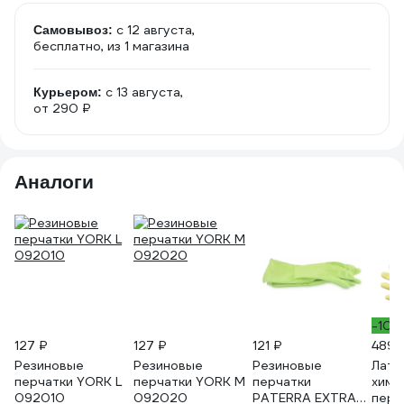
c 12 августа,
Самовывоз:
бесплатно
, из 1 магазина
c 13 августа,
Курьером:
от 290 ₽
Аналоги
-10%
127 ₽
127 ₽
121 ₽
489 
Резиновые
Резиновые
Резиновые
Лате
перчатки YORK L
перчатки YORK M
перчатки
химо
092010
092020
PATERRA EXTRA
перч