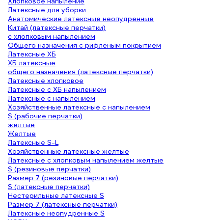
Хлопковое напыление
Латексные для уборки
Анатомические латексные неопудренные
Китай (латексные перчатки)
с хлопковым напылением
Общего назначения с рифлёным покрытием
Латексные ХБ
ХБ латексные
общего назначения (латексные перчатки)
Латексные хлопковое
Латексные с ХБ напылением
Латексные с напылением
Хозяйственные латексные с напылением
S (рабочие перчатки)
желтые
Желтые
Латексные S-L
Хозяйственные латексные желтые
Латексные с хлопковым напылением желтые
S (резиновые перчатки)
Размер 7 (резиновые перчатки)
S (латексные перчатки)
Нестерильные латексные S
Размер 7 (латексные перчатки)
Латексные неопудренные S