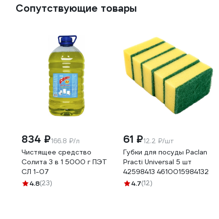
Сопутствующие товары
834 ₽
61 ₽
166.8 ₽/л
12.2 ₽/шт
Чистящее средство
Губки для посуды Paclan
Солита 3 в 1 5000 г ПЭТ
Practi Universal 5 шт
СЛ 1-07
42598413 4610015984132
4.8
(23)
4.7
(12)