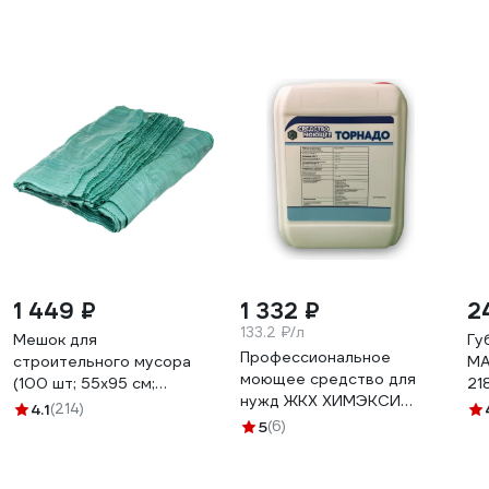
1 449 ₽
1 332 ₽
2
133.2 ₽/л
Мешок для
Гу
Профессиональное
строительного мусора
MA
моющее средство для
(100 шт; 55х95 см;
21
нужд ЖКХ ХИМЭКСИ
зеленый) Gigant 12-004
4.1
(214)
Торнадо 10 л 18001
5
(6)