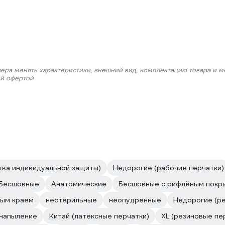
лера менять характеристики, внешний вид, комплектацию товара и м
ой офертой
тва индивидуальной защиты)
Недорогие (рабочие перчатки)
Бесшовные
Анатомические
Бесшовные с рифлёным покр
ым краем
нестерильные
неопудренные
Недорогие (р
 напыление
Китай (латексные перчатки)
XL (резиновые пе