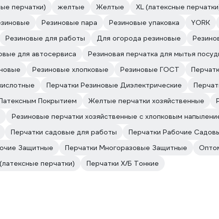
ные перчатки)
желтые
Желтые
XL (латексные перчатки
езиновые
Резиновые пара
Резиновые упаковка
YORK
Резиновые для работы
Для огорода резиновые
Резино
овые для автосервиса
Резиновая перчатка для мытья посу
иновые
Резиновые хлопковые
Резиновые ГОСТ
Перчат
кислотные
Перчатки Резиновые Диэлектрические
Перчат
 Латексным Покрытием
Желтые перчатки хозяйственные
Резиновые перчатки хозяйственные с хлопковым напылени
Перчатки садовые для работы
Перчатки Рабочие Садов
бочие Защитные
Перчатки Многоразовые Защитные
Опто
(латексные перчатки)
Перчатки Х/Б Тонкие