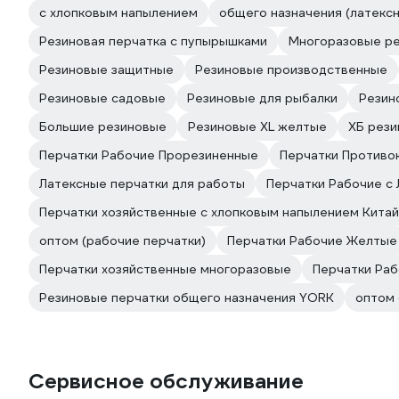
с хлопковым напылением
общего назначения (латекс
Резиновая перчатка с пупырышками
Многоразовые р
Резиновые защитные
Резиновые производственные
Резиновые садовые
Резиновые для рыбалки
Резин
Большие резиновые
Резиновые XL желтые
ХБ рез
Перчатки Рабочие Прорезиненные
Перчатки Противо
Латексные перчатки для работы
Перчатки Рабочие с
Перчатки хозяйственные с хлопковым напылением Китай
оптом (рабочие перчатки)
Перчатки Рабочие Желтые
Перчатки хозяйственные многоразовые
Перчатки Ра
Резиновые перчатки общего назначения YORK
оптом 
Сервисное обслуживание