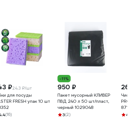
-11%
43 ₽
950 ₽
265 
24.3 ₽/шт
бки для посуды
Пакет мусорный КЛИВЕР
Чистящ
STER FRESH упак 10 шт
ПВД 240 л 50 шт/пласт,
PROFE
8352
черный 1029048
87141
4.4
(16)
3
(2)
4.7
(1