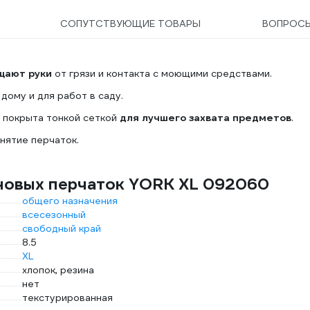
СОПУТСТВУЮЩИЕ ТОВАРЫ
ВОПРОС
щают руки
от грязи и контакта с моющими средствами.
дому и для работ в саду.
о покрыта тонкой сеткой
для лучшего захвата предметов
.
нятие перчаток.
новых перчаток YORK XL 092060
общего назначения
всесезонный
свободный край
8.5
XL
хлопок, резина
нет
текстурированная