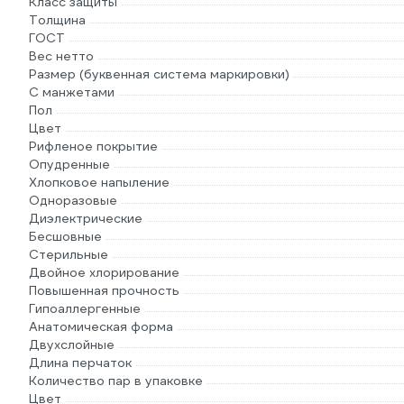
Класс защиты
Толщина
ГОСТ
Вес нетто
Размер (буквенная система маркировки)
С манжетами
Пол
Цвет
Рифленое покрытие
Опудренные
Хлопковое напыление
Одноразовые
Диэлектрические
Бесшовные
Стерильные
Двойное хлорирование
Повышенная прочность
Гипоаллергенные
Анатомическая форма
Двухслойные
Длина перчаток
Количество пар в упаковке
Цвет