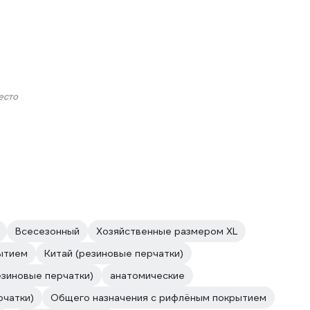
есто
Всесезонный
Хозяйственные размером XL
ытием
Китай (резиновые перчатки)
езиновые перчатки)
анатомические
рчатки)
Общего назначения с рифлёным покрытием