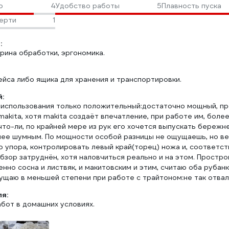
о
4
Удобство работы
5
Плавность пуска
ерти
1
:
рина обработки, эргономика.
ейса либо ящика для хранения и транспортировки.
:
 использования только положительный:достаточно мощный, пр
akita, хотя makita создаёт впечатление, при работе им, бол
то-ли, по крайней мере из рук его хочется выпускать бережне
нее шумным. По мощности особой разницы не ощущаешь, но вес
 упора, контролировать левый край(торец) ножа и, соответст
бзор затруднён, хотя наловчиться реально и на этом. Простро
но сосна и листвяк, и макитовским и этим, считаю оба рубан
ущаю в меньшей степени при работе с трайтоном:не так отвали
ля:
абот в домашних условиях.