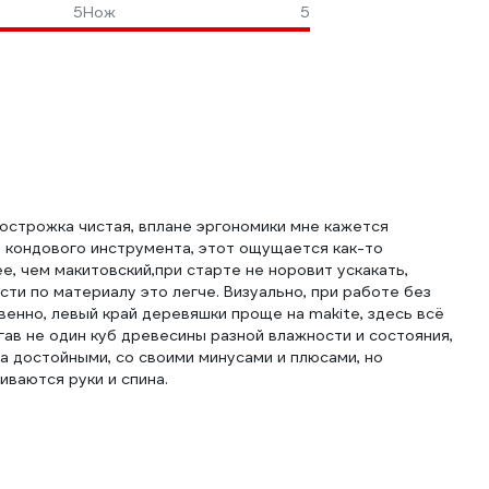
5
Нож
5
острожка чистая, вплане эргономики мне кажется
ее кондового инструмента, этот ощущается как-то
е, чем макитовский,при старте не норовит ускакать,
ти по материалу это легче. Визуально, при работе без
венно, левый край деревяшки проще на makite, здесь всё
гав не один куб древесины разной влажности и состояния,
ка достойными, со своими минусами и плюсами, но
ваются руки и спина.