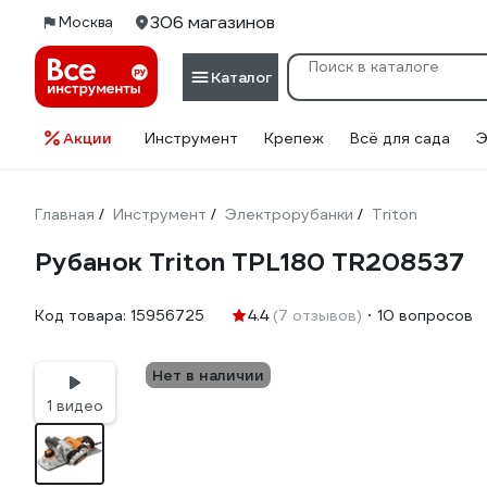
306 магазинов
Москва
Каталог
Акции
Инструмент
Крепеж
Всё для сада
Э
Главная
Инструмент
Электрорубанки
Triton
/
/
/
Рубанок Triton TPL180 TR208537
Код товара:
15956725
4.4
(7 отзывов)
10 вопросов
Нет в наличии
1 видео