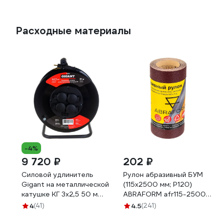
Расходные материалы
-4%
9 720 ₽
202 ₽
Силовой удлинитель
Рулон абразивный БУМ
Gigant на металлической
(115x2500 мм; P120)
катушке КГ 3x2,5 50 м
ABRAFORM afr115-2500-
80080
120
4
(41)
4.5
(241)