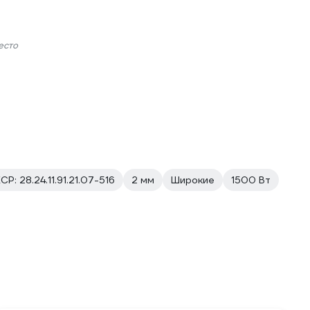
есто
СР: 28.24.11.91.21.07-516
2 мм
Широкие
1500 Вт