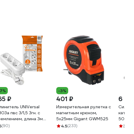
17%
-3%
65 ₽
401 ₽
6 02
линитель UNIVersal
Измерительная рулетка с
Силово
303а пвс 3/1,5 3гн. с
магнитным крюком,
катушк
землением, длина 3м
5x25мм Gigant GWM525
50м 35
врослот) 1722
5
(90)
4.5
(233)
3.5
(4