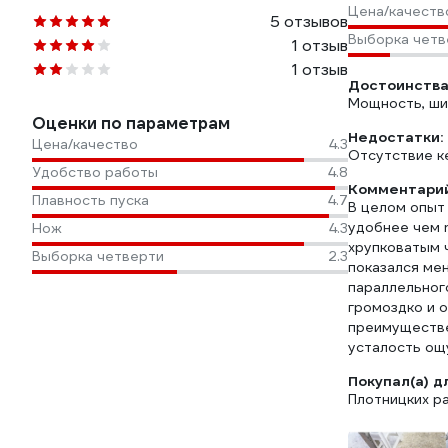
Цена/качеств
5 отзывов
Выборка четв
1 отзыв
1 отзыв
Достоинства
Мощность, ши
Оценки по параметрам
Недостатки:
Цена/качество
4.3
Отсутствие к
Удобство работы
4.8
Комментарий
Плавность пуска
4.7
В целом опыт
удобнее чем m
Нож
4.3
хрупковатым ч
Выборка четверти
2.3
показался ме
параллельного
громоздко и о
преимуществен
усталость ощ
Покупал(а) д
Плотницких р