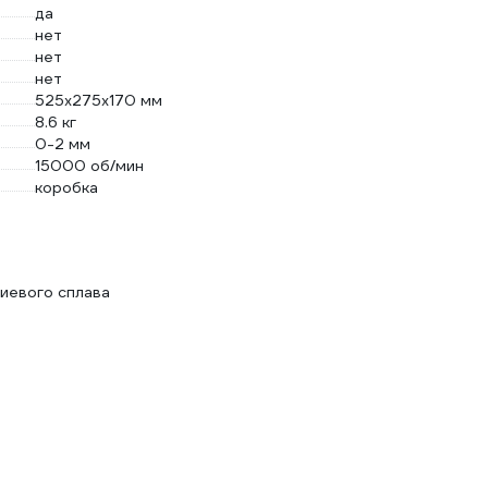
да
нет
нет
нет
525х275х170 мм
8.6 кг
0-2 мм
15000 об/мин
коробка
иевого сплава