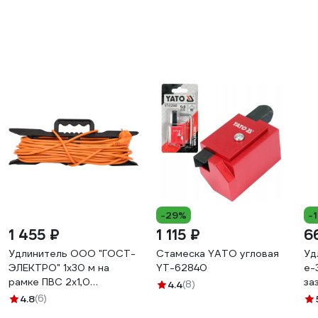
-29%
-
1 455 ₽
1 115 ₽
6
Удлинитель ООО "ГОСТ-
Стамеска YATO угловая
Уд
ЭЛЕКТРО" 1x30 м на
YT-62840
е-
рамке ПВС 2x1,0
за
4.4
(8)
Меркурий УП6-159 "МРК"
(е
4.8
(6)
330222