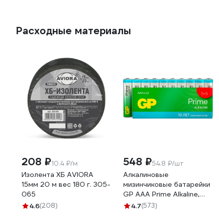
Расходные материалы
208 ₽
548 ₽
10.4 ₽/м
54.8 ₽/шт
Изолента ХБ AVIORA
Алкалиновые
15мм 20 м вес 180 г. 305-
мизинчиковые батарейки
065
GP АAА Prime Alkaline,
набор 10 шт. 19796
4.6
(208)
4.7
(573)