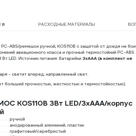
Ы
8
РАСХОДНЫЕ МАТЕРИАЛЫ
ВО
PC-ABS/ремешок ручной, KOS110B с защитой от дождя не бои
люминий авиационного класса и прочный термостойкий PC-ABS
3 Вт LED. Источник питания: батарейки
3xAAA (в комплект не
аря - светит вперед, направленный свет.
ет большей прочностью, жесткостью и термостойкостью).
МОС KOS110B 3Вт LED/3xAAА/корпус
ой
ручной
анодированный алюминий, пластик
графитовый/серебристый