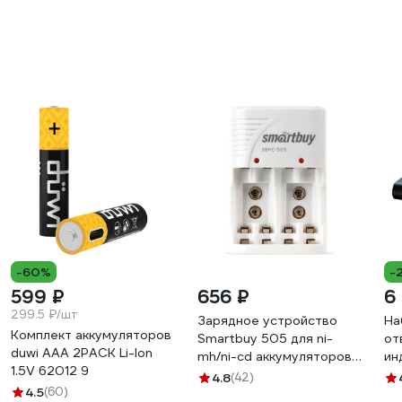
-60%
-
599 ₽
656 ₽
6
299.5 ₽/шт
Зарядное устройство
На
Комплект аккумуляторов
Smartbuy 505 для ni-
от
duwi AAA 2PACK Li-Ion
mh/ni-cd аккумуляторов,
ин
1.5V 62012 9
автоматическое SBHC-
по
4.8
(42)
4.5
(60)
505
WE