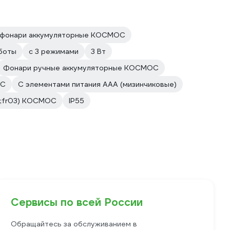
 фонари аккумуляторные КОСМОС
боты
с 3 режимами
3 Вт
Фонари ручные аккумуляторные КОСМОС
ОС
С элементами питания AAA (мизинчиковые)
03;fr03) КОСМОС
IP55
Сервисы по всей России
Обращайтесь за обслуживанием в