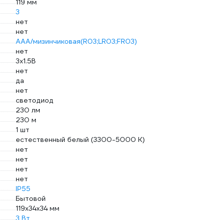
119 мм
3
нет
нет
AAA/мизинчиковая(R03;LR03;FR03)
нет
3х1.5В
нет
да
нет
светодиод
230 лм
230 м
1 шт
естественный белый (3300-5000 К)
нет
нет
нет
нет
IP55
Бытовой
119x34x34 мм
3 Вт