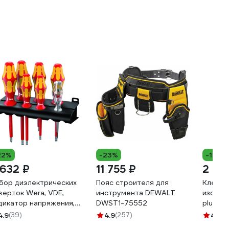
22%
-23%
-12%
 632 ₽
11 755 ₽
2 86
бор диэлектрических
Пояс строителя для
Клещи 
верток Wera, VDE,
инструмента DEWALT
изоляци
дикатор напряжения,
DWST1-75552
plus 2
дставка, 7 предметов,
4.9
(39)
4.9
(257)
4.7
(2
-006147