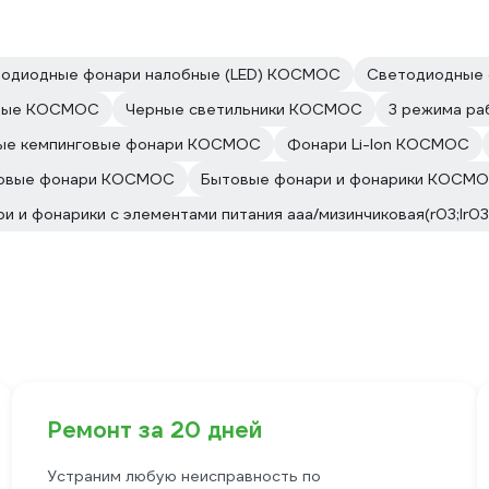
одиодные фонари налобные (LED) КОСМОС
Светодиодные
дные КОСМОС
Черные светильники КОСМОС
3 режима ра
ые кемпинговые фонари КОСМОС
Фонари Li-Ion КОСМОС
говые фонари КОСМОС
Бытовые фонари и фонарики КОСМ
и и фонарики с элементами питания aaa/мизинчиковая(r03;lr
Ремонт за 20 дней
Устраним любую неисправность по