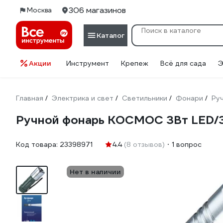
306 магазинов
Москва
Каталог
Акции
Инструмент
Крепеж
Всё для сада
Э
Главная
Электрика и свет
Светильники
Фонари
Ру
/
/
/
/
Ручной фонарь КОСМОС 3Вт LED/3
Код товара:
23398971
4.4
(8 отзывов)
1 вопрос
Нет в наличии