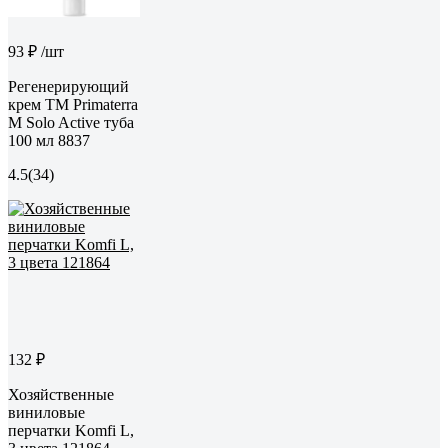
93 ₽
/шт
Регенерирующий
крем TM Primaterra
M Solo Active туба
100 мл 8837
4.5
(34)
132 ₽
Хозяйственные
виниловые
перчатки Komfi L,