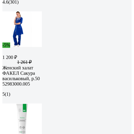
4.6
(301)
-5%
1 200 ₽
1 261 ₽
Женский халат
ФАКЕЛ Сакура
васильковый, р.50
52983000.005
5
(1)