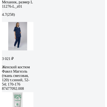
Механик, размер L
11276-L_z01
4.7
(258)
3 021 ₽
Женский костюм
Факел Магнэль
(ткань смесовая,
120) т.синий, 52-
54; 170-176
87477092.008