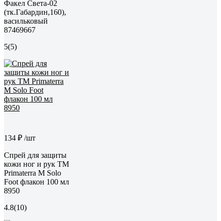
Факел Света-02
(тк.Габардин,160),
васильковый
87469667
5
(5)
134 ₽
/шт
Спрей для защиты
кожи ног и рук TM
Primaterra M Solo
Foot флакон 100 мл
8950
4.8
(10)