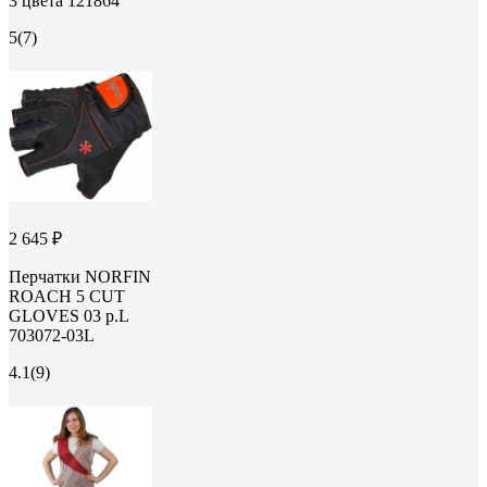
3 цвета 121864
5
(7)
2 645 ₽
Перчатки NORFIN
ROACH 5 CUT
GLOVES 03 р.L
703072-03L
4.1
(9)