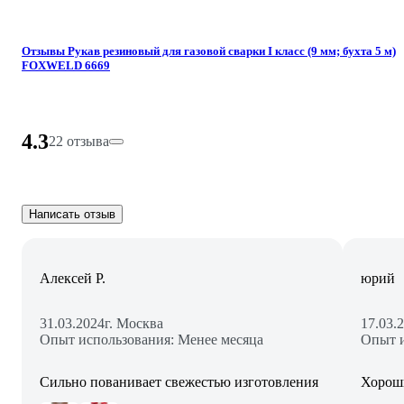
Отзывы Рукав резиновый для газовой сварки I класс (9 мм; бухта 5 м)
FOXWELD 6669
4.3
22 отзыва
Написать отзыв
Алексей Р.
юрий
31.03.2024
г. Москва
17.03.
Опыт использования: Менее месяца
Опыт и
Сильно пованивает свежестью изготовления
Хороши