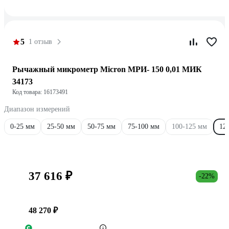
5
1 отзыв
Рычажный микрометр Micron МРИ- 150 0,01 МИК
34173
Код товара: 16173491
Диапазон измерений
0-25 мм
25-50 мм
50-75 мм
75-100 мм
100-125 мм
12
37 616 ₽
-22%
48 270 ₽