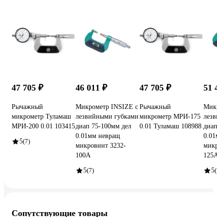
47 705 ₽
46 011 ₽
47 705 ₽
51 
Рычажный
Микрометр INSIZE с
Рычажный
Мик
микрометр Туламаш
лезвийными губками
микрометр МРИ-175
лез
МРИ-200 0.01 103415
диап 75-100мм дел
0.01 Туламаш 108988
диап
0.01мм невращ
0.0
5
(7)
микровинт 3232-
микр
100A
125
5
(7)
5
(
Сопутствующие товары