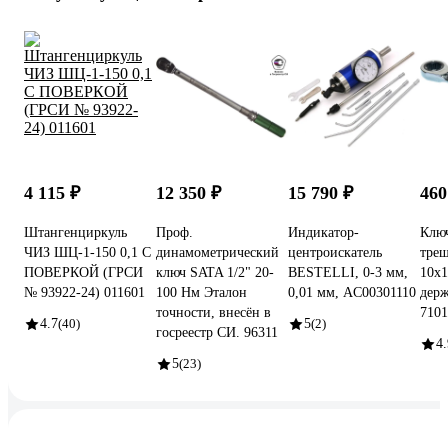
4 115 ₽
12 350 ₽
15 790 ₽
460
Штангенциркуль
Проф.
Индикатор-
Клю
ЧИЗ ШЦ-1-150 0,1 С
динамометрический
центроискатель
тре
ПОВЕРКОЙ (ГРСИ
ключ SATA 1/2" 20-
BESTELLI, 0-3 мм,
10х
№ 93922-24) 011601
100 Нм Эталон
0,01 мм, AC00301110
держ
точности, внесён в
710
4.7
(40)
5
(2)
госреестр СИ. 96311
4.
5
(23)