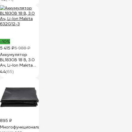
-10%
5 415 ₽
5 988 ₽
Аккумулятор
BL1830B 18 В, 3.0
Ач, Li-Ion Makita
632G12-3
4.4
(65)
895 ₽
Многофункциональные