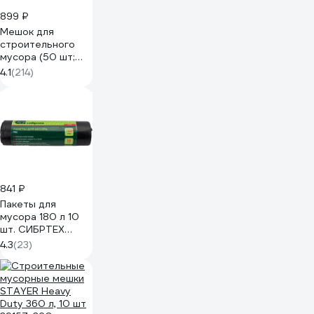
899 ₽
Мешок для
строительного
мусора (50 шт;
55х95 см;
4.1
(214)
зеленый) Gigant
12-003
841 ₽
Пакеты для
мусора 180 л 10
шт. СИБРТЕХ
92746
4.3
(23)