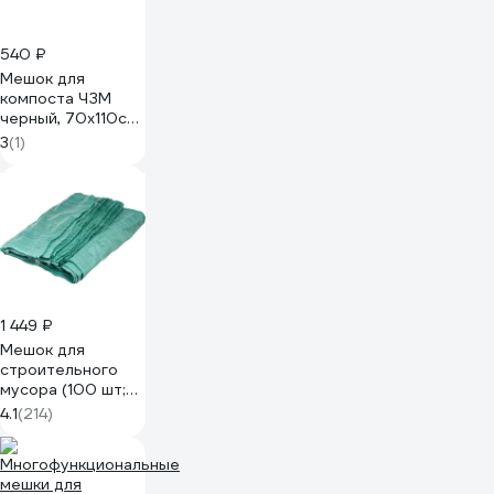
540 ₽
Мешок для
компоста ЧЗМ
черный, 70x110см
4953
3
(1)
1 449 ₽
Мешок для
строительного
мусора (100 шт;
55х95 см;
4.1
(214)
зеленый) Gigant
12-004