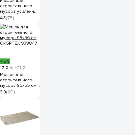
Мешок для
строительного
мусора усиленный
(95x55 см) Без
4.3
(75)
бренда 93930
-19%
17 ₽
/шт
21 ₽
Мешок для
строительного
мусора 95х55 см
СИБРТЕХ 939047
3.9
(20)