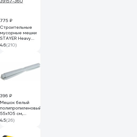
775 ₽
Строительные
мусорные мешки
STAYER Heavy
Duty 360 л, 10 шт
4.6
(210)
39157-360
396 ₽
Мешок белый
полипропиленовый
55x105 см,
комплект по 10 шт
4.5
(26)
Gigant 55-105-
106