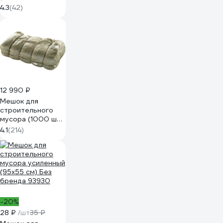
полипропилен) ON
4.3
(42)
02-24-001
12 990 ₽
Мешок для
строительного
мусора (1000 шт;
55х95 см;
4.1
(214)
зеленый) Gigant
12-005
-20%
28 ₽
/шт
35 ₽