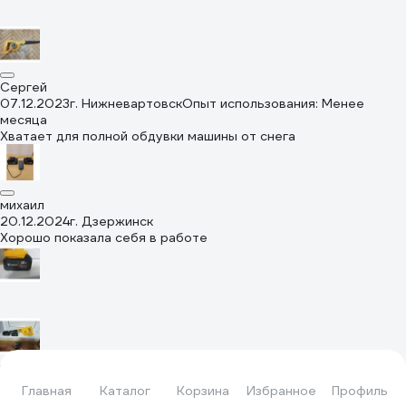
Сергей
07.12.2023
г. Нижневартовск
Опыт использования: Менее
месяца
Хватает для полной обдувки машины от снега
михаил
20.12.2024
г. Дзержинск
Хорошо показала себя в работе
Александр О.
Главная
Каталог
Корзина
Избранное
Профиль
07.12.2024
г. Тула