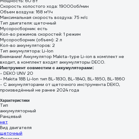
Мощность: 60 Вт
Скорость холостого хода: 19000об/мин
Объем воздуха: 168 м³/ч
Максимальная скорость воздуха: 75 м/с
Тип двигателя: щеточный
Мусоросборник: есть
Кол-во режимов скоростей: 1 режим
Мусоросборник (объем): 2 л
Кол-во аккумуляторов: 2
Тип аккумулятора: Li-Ion
Внимание! Аккумулятор Makita-type Li-ion в комплект не
входит, в комплект входят аккумуляторы DECO.
Инструмент совместим с аккумуляторами:
- DEKO UNV 20
- Makita 18В Li-Ion тип BL-1830, BL-1840, BL-1850, BL-1860
- С аккумуляторами от щеточного инструмента DEKO,
произведённый не ранее 2024 года
Характеристики
Тип
аккумуляторный
Ранцевый
нет
Вид двигателя
щеточный
Функции