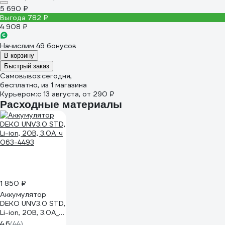
5 690 ₽
Выгода 782 ₽
4 908 ₽
Начислим 49 бонусов
В корзину
Быстрый заказ
Самовывоз:
сегодня,
бесплатно
, из 1 магазина
Курьером:
c 13 августа,
от 290 ₽
Расходные материалы
1 850 ₽
Аккумулятор
DEKO UNV3.0 STD,
Li-ion, 20В, 3.0А_ч
063-4493
4.6
(44)