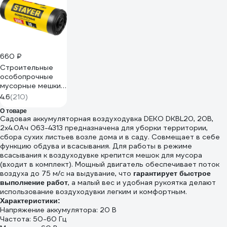
660 ₽
Строительные
особопрочные
мусорные мешки
STAYER Heavy
4.6
(210)
Duty 300 л, 10 шт
О товаре
39157-300
Садовая аккумуляторная воздуходувка DEKO DKBL20, 20В,
2x4.0Ач 063-4313 предназначена для уборки территории,
сбора сухих листьев возле дома и в саду. Совмещает в себе
функцию обдува и всасывания. Для работы в режиме
всасывания к воздуходувке крепится мешок для мусора
(входит в комплект). Мощный двигатель обеспечивает поток
воздуха до 75 м/с на выдувание, что
гарантирует быстрое
, а малый вес и удобная рукоятка делают
выполнение работ
использование воздуходувки легким и комфортным.
Характеристики:
Напряжение аккумулятора: 20 В
Частота: 50-60 Гц