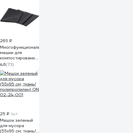
265 ₽
Многофункциональные
мешки для
компостирования,
листвы, мусора и
4.6
(73)
отходов (120 л,
70х110 см, 150
мкм, 3 шт) Зри в
корень
4650243048282
25 ₽
/шт
Мешок зеленый
для мусора
(55x95 см; ткань/