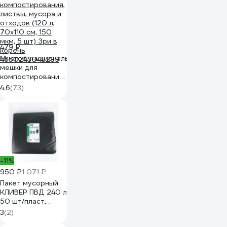
479 ₽
Многофункциональные
мешки для
компостирования,
листвы, мусора и
4.6
(73)
отходов (120 л,
70х110 см, 150
мкм, 5 шт) Зри в
корень
4650243048299
-11%
950 ₽
1 071 ₽
Пакет мусорный
КЛИВЕР ПВД 240 л
50 шт/пласт,
черный 1029048
3
(2)