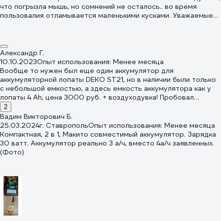
что погрызла мышь, но сомнений не осталось.. во время
пользовалия отламывается маленькими кусками. Уважаемые
производители, в чем дело?
Александр Г.
10.10.2023
Опыт использования: Менее месяца
Вообще то нужен был еще один аккумулятор для
аккумуляторной лопаты DEKO ST21, но в наличии были только
с небольшой емкостью, а здесь емкость аккумулятора как у
лопаты 4 Ah, цена 3000 руб. + воздуходувка! Пробовал
сдувать листья и мусор, когда сухо - на ура, но для этого мне
2
приходится низко нагибаться, в сырую погоду мощности не
Вадим Викторович Б.
хватает. Пробовал сдувать воду с авто после дождя - насухо
25.03.2024
г. Ставрополь
Опыт использования: Менее месяца
не получилось если только стекла, но капелек осталось в
Компактная, 2 в 1, Макито совместимый аккумулятор. Зарядка
разы меньше. Будем пробовать зимой сдувать с авто снег. А
30 ватт. Аккумулятор реально 3 а/ч, вместо 4а/ч заявленных.
вот мешок для сбора мусора, лично для меня, бесполезная
(Фото)
вещь, листья не соберешь на входе решетка, а для пыли есть
строительный пылесос.