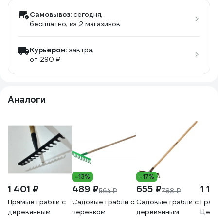
Самовывоз:
сегодня,
бесплатно
, из 2 магазинов
Курьером:
завтра,
от 290 ₽
Аналоги
-13%
-17%
1 401 ₽
489 ₽
655 ₽
1 10
564 ₽
788 ₽
Прямые грабли с
Садовые грабли с
Садовые грабли с
Граб
деревянным
черенком
деревянным
Цент