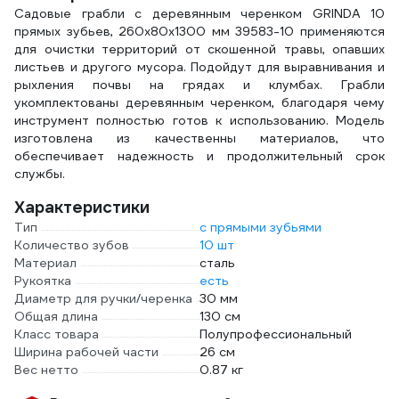
Садовые грабли с деревянным черенком GRINDA 10
529
прямых зубьев, 260х80х1300 мм 39583-10 применяются
SAD
для очистки территорий от скошенной травы, опавших
листьев и другого мусора. Подойдут для выравнивания и
рыхления почвы на грядах и клумбах. Грабли
укомплектованы деревянным черенком, благодаря чему
инструмент полностью готов к использованию. Модель
изготовлена из качественны материалов, что
обеспечивает надежность и продолжительный срок
службы.
Характеристики
Тип
с прямыми зубьями
Количество зубов
10 шт
Материал
сталь
Рукоятка
есть
Диаметр для ручки/черенка
30 мм
Общая длина
130 см
Класс товара
Полупрофессиональный
Ширина рабочей части
26 см
Вес нетто
0.87 кг