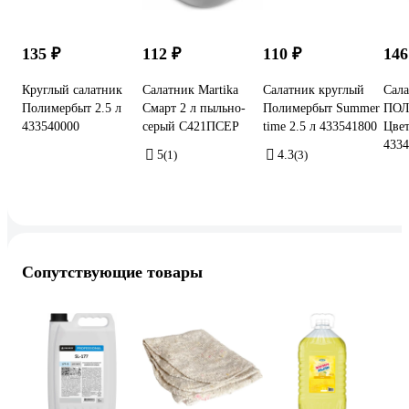
135 ₽
112 ₽
110 ₽
146
Круглый салатник
Салатник Martika
Салатник круглый
Сал
Полимербыт 2.5 л
Смарт 2 л пыльно-
Полимербыт Summer
ПО
433540000
серый С421ПСЕР
time 2.5 л 433541800
Цвет
4334
5
(1)
4.3
(3)
Сопутствующие товары