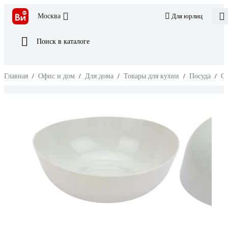
Москва
Для юрлиц
Поиск в каталоге
Главная
/
Офис и дом
/
Для дома
/
Товары для кухни
/
Посуда
/
Ст