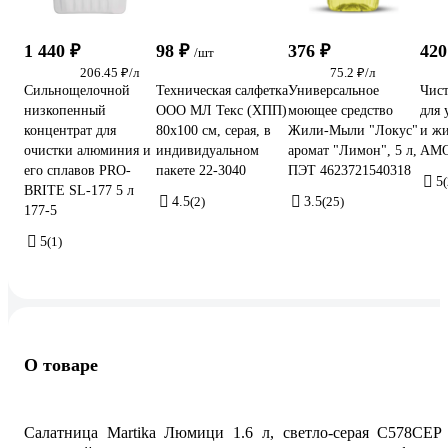
1 440 ₽
98 ₽
376 ₽
420
/шт
206.45 ₽/л
75.2 ₽/л
Сильнощелочной
Техническая салфетка
Универсальное
Чист
низкопенный
ООО МЛ Текс (ХПП)
моющее средство
для 
концентрат для
80x100 см, серая, в
Жили-Мыли "Локус"
и ж
очистки алюминия и
индивидуальном
аромат "Лимон", 5 л,
AMOL
его сплавов PRO-
пакете 22-3040
ПЭТ 4623721540318
5
BRITE SL-177 5 л
4.5
(2)
3.5
(25)
177-5
5
(1)
О товаре
Салатница Martika Люмици 1.6 л, светло-серая С578СЕР 