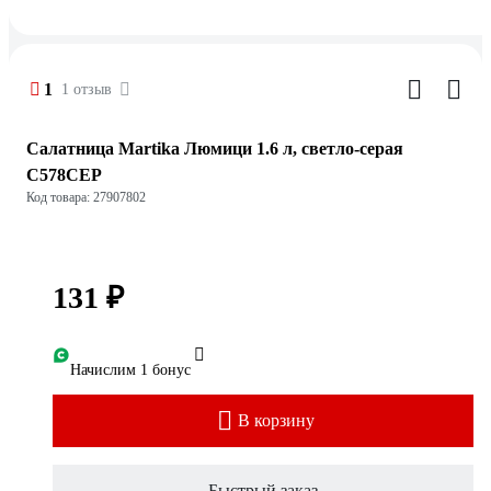
1
1 отзыв
Салатница Martika Люмици 1.6 л, светло-серая
С578СЕР
Код товара: 27907802
131 ₽
Начислим 1 бонус
В корзину
Быстрый заказ