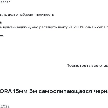
ается*
пыль, долго набирает прочность
:
ь вулканизацию нужно растянуть ленту на 200%. сама к себе л
ля:
Посмотреть все отз
VIORA 15мм 5м самослипающаяся черн
2.2022