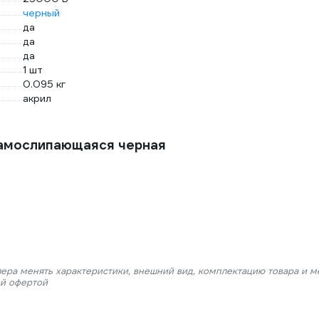
черный
да
да
да
1 шт
0.095 кг
акрил
самослипающаяся черная
лера менять характеристики, внешний вид, комплектацию товара и м
ой офертой