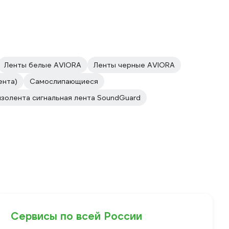
Ленты белые AVIORA
Ленты черные AVIORA
ента)
Самослипающиеся
изолента сигнальная лента SoundGuard
Сервисы по всей России