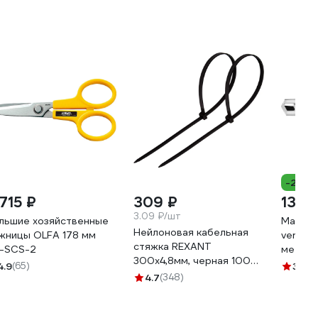
-26%
 715 ₽
309 ₽
139 
3.09 ₽/шт
льшие хозяйственные
Малярн
Нейлоновая кабельная
жницы OLFA 178 мм
vertext
стяжка REXANT
-SCS-2
металл
300x4,8мм, черная 100
02
4.9
(65)
3.9
(7
шт/уп 07-1303
4.7
(348)