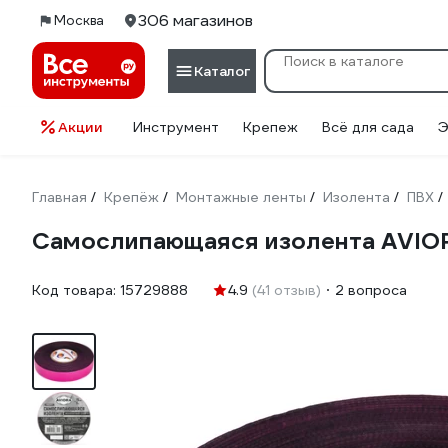
306 магазинов
Москва
Каталог
Акции
Инструмент
Крепеж
Всё для сада
Э
Главная
Крепёж
Монтажные ленты
Изолента
ПВХ
/
/
/
/
/
Самослипающаяся изолента AVIO
Код товара:
15729888
4.9
(41 отзыв)
2 вопроса