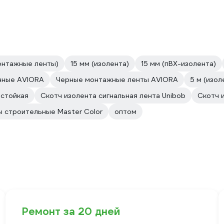
онтажные ленты)
15 мм (изолента)
15 мм (пВХ-изолента)
нные AVIORA
Черные монтажные ленты AVIORA
5 м (изол
остойкая
Скотч изолента сигнальная лента Unibob
Скотч 
ы строительные Master Color
оптом
Ремонт за 20 дней