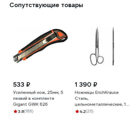
Сопутствующие товары
533 ₽
1 390 ₽
Усиленный нож, 25мм, 5
Ножницы ErichKrause
лезвий в комплекте
Сталь,
Gigant GWK 626
цельнометаллические, 18
см 14852
3.8
(188)
4.2
(26)