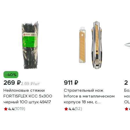
-40%
269 ₽
911 ₽
2
2.69 ₽/шт
Нейлоновые стяжки
Строительный нож
Бо
FORTISFLEX КСС 5х300
Inforce в металлическом
но
черный 100 штук 49417
корпусе 18 мм, с
OL
винтовым зажимом 06-
4.4
(1019)
4.4
(52)
02-12