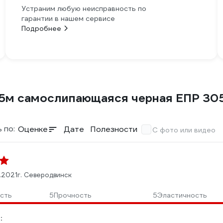
Устраним любую неисправность по
гарантии в нашем сервисе
Подробнее
 5м самослипающаяся черная ЕПР 30
 по:
Оценке
Дате
Полезности
С фото или видео
1.2021
г. Северодвинск
сть
5
Прочность
5
Эластичность
: