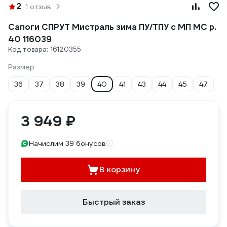
2
1 отзыв
Сапоги СПРУТ Мистраль зима ПУ/ТПУ с МП МС р.
40 116039
Код товара: 16120355
Размер
36
37
38
39
40
41
43
44
45
47
3 949 ₽
Начислим 39 бонусов
В корзину
Быстрый заказ