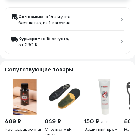
Самовывоз:
c 14 августа,
бесплатно
, из 1 магазина
Курьером:
c 15 августа,
от 290 ₽
Сопутствующие товары
489 ₽
849 ₽
150 ₽
869
/шт
Реставрационная
Стелька VERT
Защитный крем
Накл