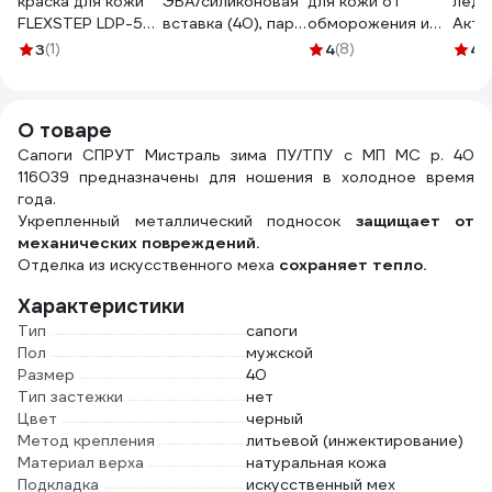
краска для кожи
ЭВА/силиконовая
для кожи от
ледо
FLEXSTEP LDP-50
вставка (40), пар,
обморожения и
Акти
50 мл, черный
Сте 070/40
обветривания
шипо
3
(1)
4
(8)
4.
549825
Алфавит Защиты
005
100 мл 265
О товаре
Сапоги СПРУТ Мистраль зима ПУ/ТПУ с МП МС р. 40
116039 предназначены для ношения в холодное время
года.
Укрепленный металлический подносок
защищает от
механических повреждений.
Отделка из искусственного меха
сохраняет тепло.
Характеристики
Тип
сапоги
Пол
мужской
Размер
40
Тип застежки
нет
Цвет
черный
Метод крепления
литьевой (инжектирование)
Материал верха
натуральная кожа
Подкладка
искусственный мех