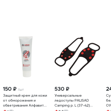
150 ₽
530 ₽
2
/шт
Защитный крем для кожи
Универсальные
Су
от обморожения и
ледоступы PALISAD
бе
обветривания Алфавит
Camping р. L (37-42)
0У
Защиты 100 мл 265
695025