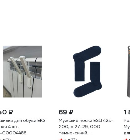
40 ₽
69 ₽
1 85
шилка для обуви EKS
Мужские носки ESLI 42s-
Рожок 
лая 4 шт.
200, р.27-29, 000
Мульти
-00004486
темно-синий
длина 
1001331520040480000