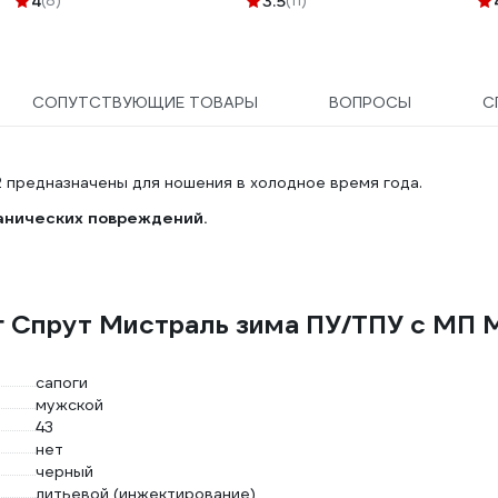
4
(8)
3.5
(11)
СОПУТСТВУЮЩИЕ ТОВАРЫ
ВОПРОСЫ
С
2 предназначены для ношения в холодное время года.
анических повреждений.
г Спрут Мистраль зима ПУ/ТПУ с МП 
сапоги
мужской
43
нет
черный
литьевой (инжектирование)