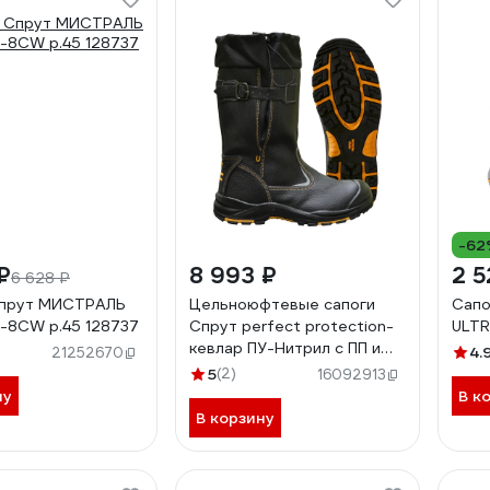
-62
₽
8 993 ₽
2 5
6 628 ₽
Спрут МИСТРАЛЬ
Цельноюфтевые сапоги
Сапо
-8CW р.45 128737
Спрут perfect protection-
ULTR
кевлар ПУ-Нитрил с ПП и
4.
21252670
АС на натуральном меху р.
5
(2)
16092913
43 115449
ну
В к
В корзину