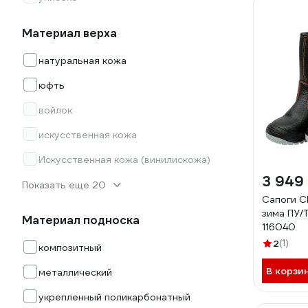
Материал верха
натуральная кожа
юфть
войлок
искусственная кожа
Искусственная кожа (винилискожа)
3 949
Показать еще 20
Сапоги С
зима ПУ/Т
Материал подноска
116040
2
(1)
композитный
В корзи
металлический
укрепленный поликарбонатный