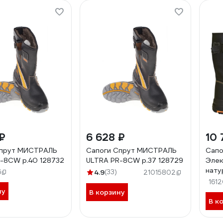
₽
6 628 ₽
10 
Спрут МИСТРАЛЬ
Сапоги Спрут МИСТРАЛЬ
Сапо
-8CW р.40 128732
ULTRA PR-8CW р.37 128729
Элек
нату
6
4.9
(33)
21015802
1170
161
ну
В корзину
В к