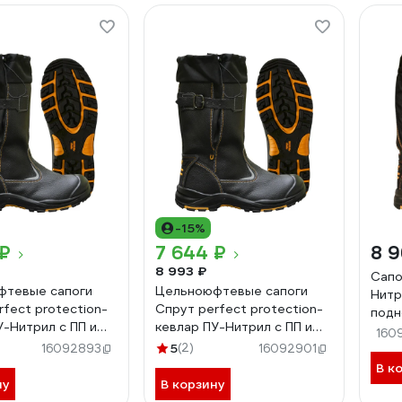
-15%
 ₽
7 644 ₽
8 9
8 993 ₽
Сапо
фтевые сапоги
Цельноюфтевые сапоги
Нитр
rfect protection-
Спрут perfect protection-
подн
У-Нитрил с ПП и
кевлар ПУ-Нитрил с ПП и
160
туральном меху р.
АС на натуральном меху р.
5
(2)
16092893
16092901
40 115446
В к
ну
В корзину