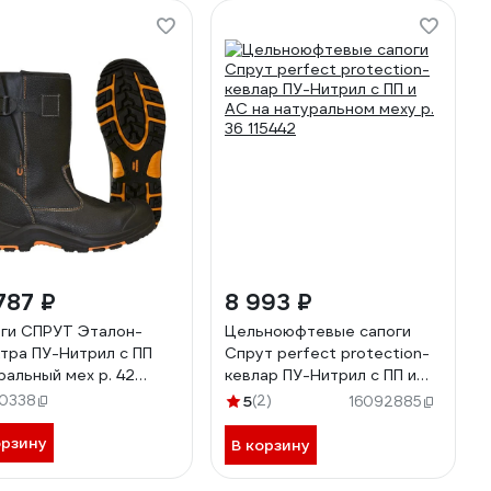
787 ₽
8 993 ₽
ги СПРУТ Эталон-
Цельноюфтевые сапоги
тра ПУ-Нитрил с ПП
Спрут perfect protection-
ральный мех р. 42
кевлар ПУ-Нитрил с ПП и
46
АС на натуральном меху р.
20338
5
(2)
16092885
36 115442
орзину
В корзину