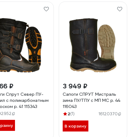
66 ₽
3 949 ₽
ги Спрут Север ПУ-
Сапоги СПРУТ Мистраль
ил с поликарбонатным
зима ПУ/ТПУ с МП МС р. 44
оском р. 41 115343
116043
92952
2
(1)
16120370
орзину
В корзину