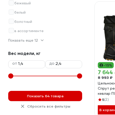
бежевый
белый
болотный
в ассортименте
Показать еще 12
Вес модели, кг
от
до
-15%
7 644
8 993 ₽
Цельною
Спрут pe
кевлар П
Показать 64 товара
АС на на
5
(2)
38 115444
Сбросить все фильтры
В корзи