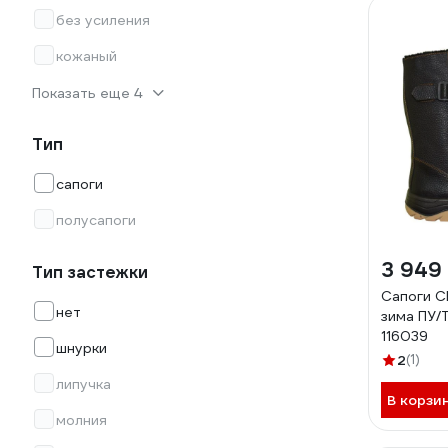
без усиления
кожаный
Показать еще 4
Тип
сапоги
полусапоги
3 949
Тип застежки
Сапоги С
нет
зима ПУ/
116039
шнурки
2
(1)
липучка
В корзи
молния