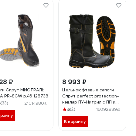
28 ₽
8 993 ₽
ги Спрут МИСТРАЛЬ
Цельноюфтевые сапоги
A PR-8CW р.46 128738
Спрут perfect protection-
кевлар ПУ-Нитрил с ПП и
9
(33)
21014980
АС на натуральном меху р.
5
(2)
16092889
37 115443
орзину
В корзину