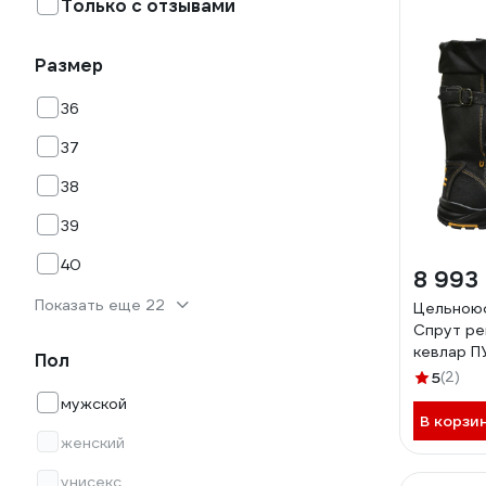
Только с отзывами
Размер
36
37
38
39
40
8 993
Показать еще 22
Цельною
Спрут pe
кевлар П
Пол
АС на на
5
(2)
42 115448
мужской
В корзи
женский
унисекс