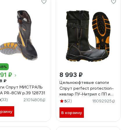
38%
91 ₽
8 993 ₽
8 ₽
Цельноюфтевые сапоги
ги Спрут МИСТРАЛЬ
Спрут perfect protection-
A PR-8CW р.39 128731
кевлар ПУ-Нитрил с ПП и
9
(33)
АС на натуральном меху р.
21014806
5
(2)
16092925
46 115452
орзину
В корзину