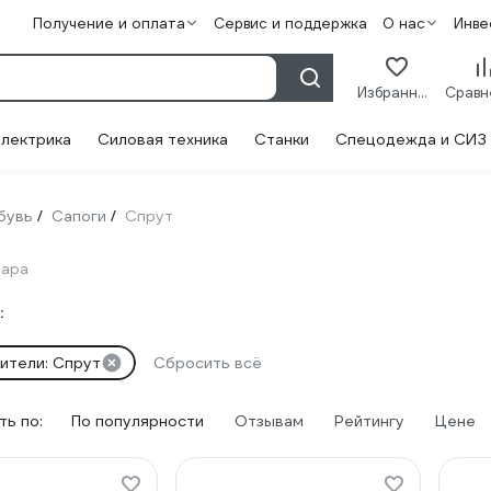
Получение и оплата
Сервис и поддержка
О нас
Инве
Избранное
лектрика
Силовая техника
Станки
Спецодежда и СИЗ
бувь
Сапоги
Спрут
/
/
вара
:
ители: Спрут
Сбросить всё
ь по:
По популярности
Отзывам
Рейтингу
Цене