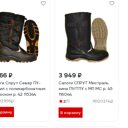
66 ₽
3 949 ₽
ги Спрут Север ПУ-
Сапоги СПРУТ Мистраль
ил с поликарбонатным
зима ПУ/ТПУ с МП МС р. 45
оском р. 42 115344
116044
92956
2
(1)
16120374
орзину
В корзину