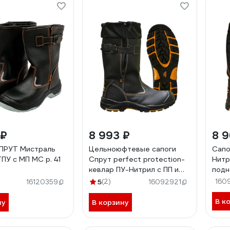
 ₽
8 993 ₽
8 9
ПРУТ Мистраль
Цельноюфтевые сапоги
Сапо
ПУ с МП МС р. 41
Спрут perfect protection-
Нитр
кевлар ПУ-Нитрил с ПП и
подн
АС на натуральном меху р.
5
(2)
160
16120359
16092921
45 115451
В к
ну
В корзину