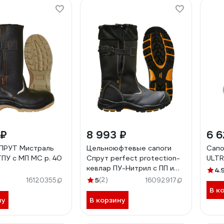
 ₽
8 993 ₽
6 6
ПРУТ Мистраль
Цельноюфтевые сапоги
Сапо
ТПУ с МП МС р. 40
Спрут perfect protection-
ULTR
кевлар ПУ-Нитрил с ПП и
4.
АС на натуральном меху р.
5
(2)
16120355
16092917
44 115450
В к
ну
В корзину