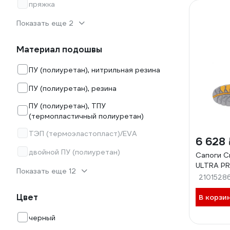
пряжка
Показать еще 2
Материал подошвы
ПУ (полиуретан), нитрильная резина
ПУ (полиуретан), резина
ПУ (полиуретан), ТПУ
(термопластичный полиуретан)
TЭП (термоэластопласт)/EVA
6 628 
двойной ПУ (полиуретан)
Сапоги 
ULTRA PR
Показать еще 12
2101528
Цвет
В корзи
черный