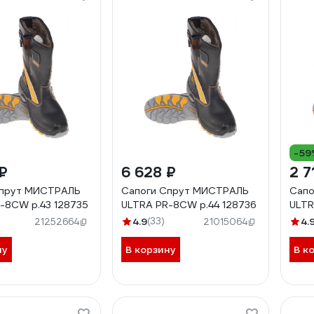
-59
₽
6 628 ₽
2 7
Спрут МИСТРАЛЬ
Сапоги Спрут МИСТРАЛЬ
Сапо
-8CW р.43 128735
ULTRA PR-8CW р.44 128736
ULTR
4.9
(33)
4.
21252664
21015064
ну
В корзину
В к