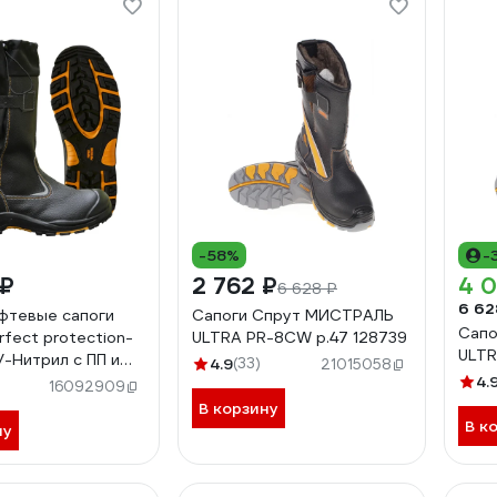
-58%
-
 ₽
2 762 ₽
4 0
6 628 ₽
6 62
фтевые сапоги
Сапоги Спрут МИСТРАЛЬ
Сапо
rfect protection-
ULTRA PR-8CW р.47 128739
ULTR
У-Нитрил с ПП и
4.9
(33)
21015058
туральном меху р.
4.
16092909
В корзину
В к
ну