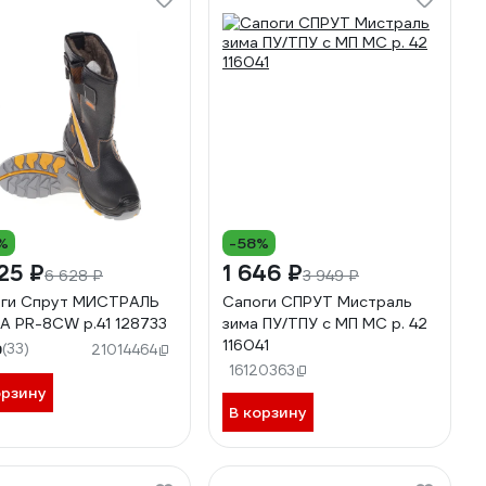
%
-58%
25 ₽
1 646 ₽
6 628 ₽
3 949 ₽
ги Спрут МИСТРАЛЬ
Сапоги СПРУТ Мистраль
A PR-8CW р.41 128733
зима ПУ/ТПУ с МП МС р. 42
116041
9
(33)
21014464
16120363
орзину
В корзину