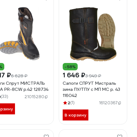
%
-58%
17 ₽
1 646 ₽
6 628 ₽
3 949 ₽
ги Спрут МИСТРАЛЬ
Сапоги СПРУТ Мистраль
A PR-8CW р.42 128734
зима ПУ/ТПУ с МП МС р. 43
116042
9
(33)
21015280
2
(1)
16120367
орзину
В корзину